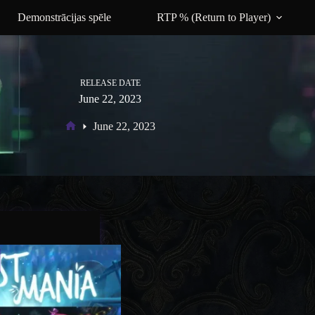
Demonstrācijas spēle
RTP % (Return to Player)
RELEASE DATE
June 22, 2023
June 22, 2023