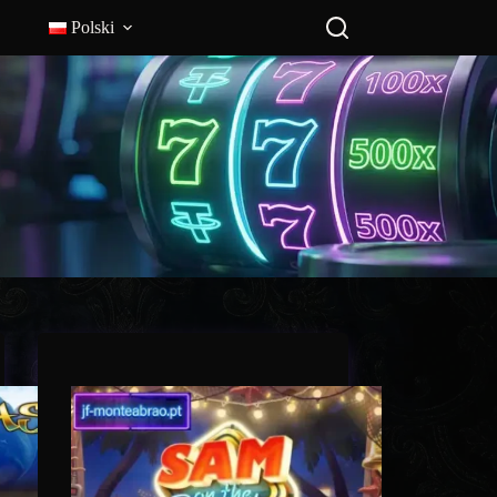
Polski