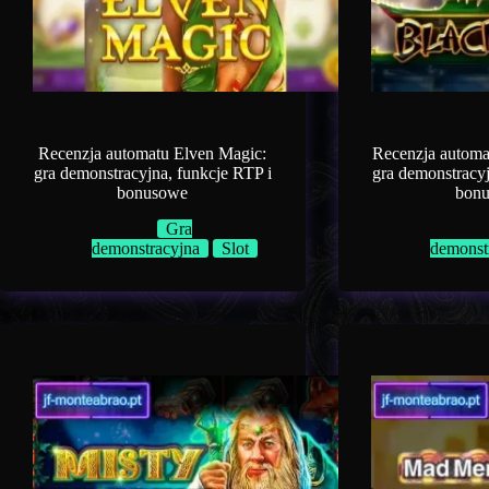
Recenzja automatu Elven Magic:
Recenzja automa
gra demonstracyjna, funkcje RTP i
gra demonstracyj
bonusowe
bon
Gra
demonstracyjna
Slot
demonst