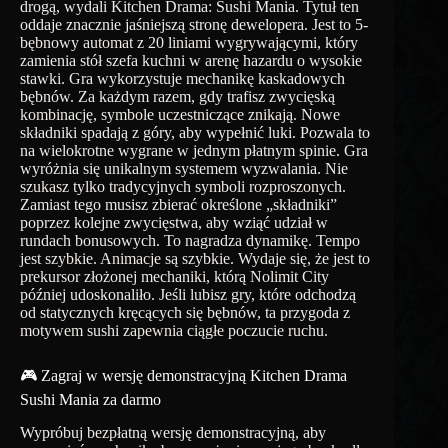
drogą, wydali Kitchen Drama: Sushi Mania. Tytuł ten
oddaje znacznie jaśniejszą stronę dewelopera. Jest to 5-
bębnowy automat z 20 liniami wygrywającymi, który
zamienia stół szefa kuchni w arenę hazardu o wysokie
stawki. Gra wykorzystuje mechanikę kaskadowych
bębnów. Za każdym razem, gdy trafisz zwycięską
kombinację, symbole uczestniczące znikają. Nowe
składniki spadają z góry, aby wypełnić luki. Pozwala to
na wielokrotne wygrane w jednym płatnym spinie. Gra
wyróżnia się unikalnym systemem wyzwalania. Nie
szukasz tylko tradycyjnych symboli rozproszonych.
Zamiast tego musisz zbierać określone „składniki”
poprzez kolejne zwycięstwa, aby wziąć udział w
rundach bonusowych. To nagradza dynamikę. Tempo
jest szybkie. Animacje są szybkie. Wydaje się, że jest to
prekursor złożonej mechaniki, którą Nolimit City
później udoskonaliło. Jeśli lubisz gry, które odchodzą
od statycznych kręcących się bębnów, ta przygoda z
motywem sushi zapewnia ciągłe poczucie ruchu.
🎮 Zagraj w wersję demonstracyjną Kitchen Drama
Sushi Mania za darmo
Wypróbuj bezpłatną wersję demonstracyjną, aby