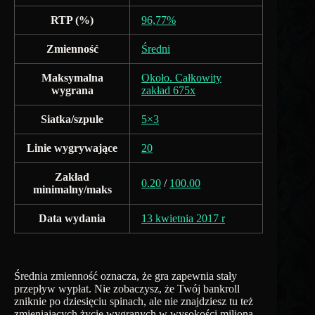
RTP (%)
96,77%
Zmienność
Średni
Maksymalna
Około. Całkowity
wygrana
zakład 675x
Siatka/szpule
5×3
Linie wygrywające
20
Zakład
0.20
/
100.00
minimalny/maks
Data wydania
13 kwietnia 2017 r
Średnia zmienność oznacza, że ​​gra zapewnia stały
przepływ wypłat. Nie zobaczysz, że Twój bankroll
zniknie po dziesięciu spinach, ale nie znajdziesz tu też
zmieniających życie wygranych w wysokości miliona