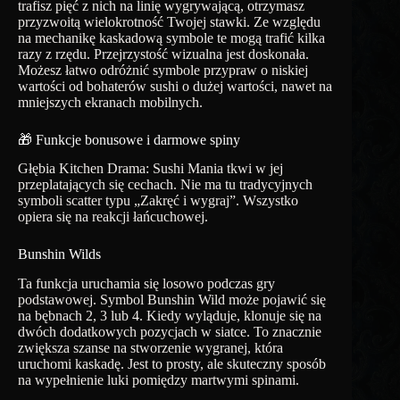
trafisz pięć z nich na linię wygrywającą, otrzymasz
przyzwoitą wielokrotność Twojej stawki. Ze względu
na mechanikę kaskadową symbole te mogą trafić kilka
razy z rzędu. Przejrzystość wizualna jest doskonała.
Możesz łatwo odróżnić symbole przypraw o niskiej
wartości od bohaterów sushi o dużej wartości, nawet na
mniejszych ekranach mobilnych.
🎁 Funkcje bonusowe i darmowe spiny
Głębia Kitchen Drama: Sushi Mania tkwi w jej
przeplatających się cechach. Nie ma tu tradycyjnych
symboli scatter typu „Zakręć i wygraj”. Wszystko
opiera się na reakcji łańcuchowej.
Bunshin Wilds
Ta funkcja uruchamia się losowo podczas gry
podstawowej. Symbol Bunshin Wild może pojawić się
na bębnach 2, 3 lub 4. Kiedy wyląduje, klonuje się na
dwóch dodatkowych pozycjach w siatce. To znacznie
zwiększa szanse na stworzenie wygranej, która
uruchomi kaskadę. Jest to prosty, ale skuteczny sposób
na wypełnienie luki pomiędzy martwymi spinami.