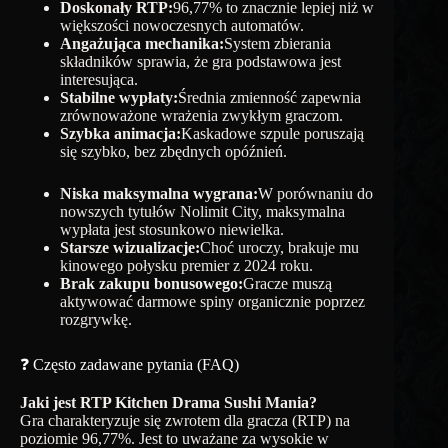
Doskonały RTP:
96,77% to znacznie lepiej niż w
większości nowoczesnych automatów.
Angażująca mechanika:
System zbierania
składników sprawia, że ​​gra podstawowa jest
interesująca.
Stabilne wypłaty:
Średnia zmienność zapewnia
zrównoważone wrażenia zwykłym graczom.
Szybka animacja:
Kaskadowe szpule poruszają
się szybko, bez zbędnych opóźnień.
Niska maksymalna wygrana:
W porównaniu do
nowszych tytułów Nolimit City, maksymalna
wypłata jest stosunkowo niewielka.
Starsze wizualizacje:
Choć uroczy, brakuje mu
kinowego połysku premier z 2024 roku.
Brak zakupu bonusowego:
Gracze muszą
aktywować darmowe spiny organicznie poprzez
rozgrywkę.
❓ Często zadawane pytania (FAQ)
Jaki jest RTP Kitchen Drama Sushi Mania?
Gra charakteryzuje się zwrotem dla gracza (RTP) na
poziomie 96,77%. Jest to uważane za wysokie w