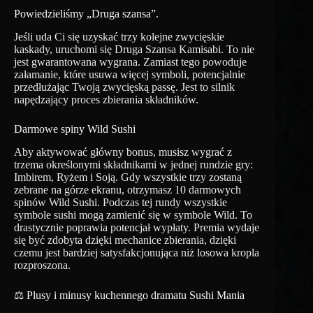
Powiedzieliśmy „Druga szansa”.
Jeśli uda Ci się uzyskać trzy kolejne zwycięskie
kaskady, uruchomi się Druga Szansa Kamisabi. To nie
jest gwarantowana wygrana. Zamiast tego powoduje
załamanie, które usuwa więcej symboli, potencjalnie
przedłużając Twoją zwycięską passę. Jest to silnik
napędzający proces zbierania składników.
Darmowe spiny Wild Sushi
Aby aktywować główny bonus, musisz wygrać z
trzema określonymi składnikami w jednej rundzie gry:
Imbirem, Ryżem i Soją. Gdy wszystkie trzy zostaną
zebrane na górze ekranu, otrzymasz 10 darmowych
spinów Wild Sushi. Podczas tej rundy wszystkie
symbole sushi mogą zamienić się w symbole Wild. To
drastycznie poprawia potencjał wypłaty. Premia wydaje
się być zdobyta dzięki mechanice zbierania, dzięki
czemu jest bardziej satysfakcjonująca niż losowa kropla
rozproszona.
⚖️ Plusy i minusy kuchennego dramatu Sushi Mania