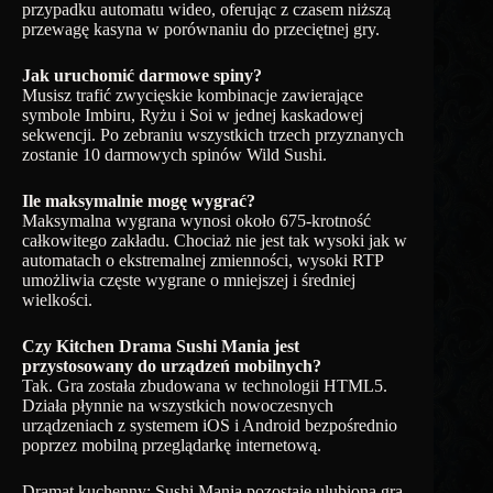
przypadku automatu wideo, oferując z czasem niższą
przewagę kasyna w porównaniu do przeciętnej gry.
Jak uruchomić darmowe spiny?
Musisz trafić zwycięskie kombinacje zawierające
symbole Imbiru, Ryżu i Soi w jednej kaskadowej
sekwencji. Po zebraniu wszystkich trzech przyznanych
zostanie 10 darmowych spinów Wild Sushi.
Ile maksymalnie mogę wygrać?
Maksymalna wygrana wynosi około 675-krotność
całkowitego zakładu. Chociaż nie jest tak wysoki jak w
automatach o ekstremalnej zmienności, wysoki RTP
umożliwia częste wygrane o mniejszej i średniej
wielkości.
Czy Kitchen Drama Sushi Mania jest
przystosowany do urządzeń mobilnych?
Tak. Gra została zbudowana w technologii HTML5.
Działa płynnie na wszystkich nowoczesnych
urządzeniach z systemem iOS i Android bezpośrednio
poprzez mobilną przeglądarkę internetową.
Dramat kuchenny: Sushi Mania pozostaje ulubioną grą