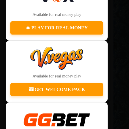
Available for real money play
🔥 PLAY FOR REAL MONEY
Available for real money play
🎰 GET WELCOME PACK