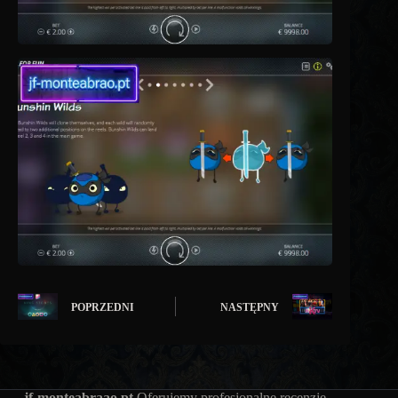
POPRZEDNI
NASTĘPNY
jf-monteabraao.pt
Oferujemy profesjonalne recenzje