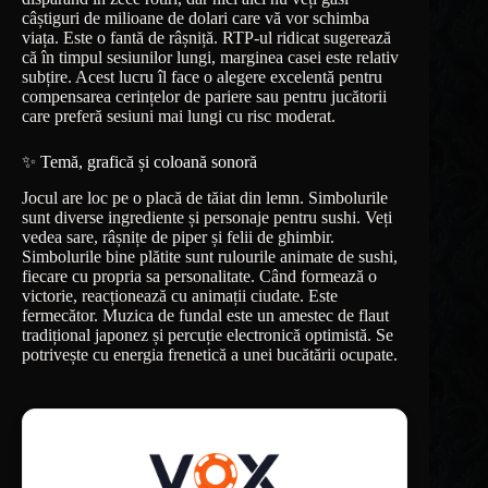
câștiguri de milioane de dolari care vă vor schimba
viața. Este o fantă de râșniță. RTP-ul ridicat sugerează
că în timpul sesiunilor lungi, marginea casei este relativ
subțire. Acest lucru îl face o alegere excelentă pentru
compensarea cerințelor de pariere sau pentru jucătorii
care preferă sesiuni mai lungi cu risc moderat.
✨ Temă, grafică și coloană sonoră
Jocul are loc pe o placă de tăiat din lemn. Simbolurile
sunt diverse ingrediente și personaje pentru sushi. Veți
vedea sare, râșnițe de piper și felii de ghimbir.
Simbolurile bine plătite sunt rulourile animate de sushi,
fiecare cu propria sa personalitate. Când formează o
victorie, reacționează cu animații ciudate. Este
fermecător. Muzica de fundal este un amestec de flaut
tradițional japonez și percuție electronică optimistă. Se
potrivește cu energia frenetică a unei bucătării ocupate.