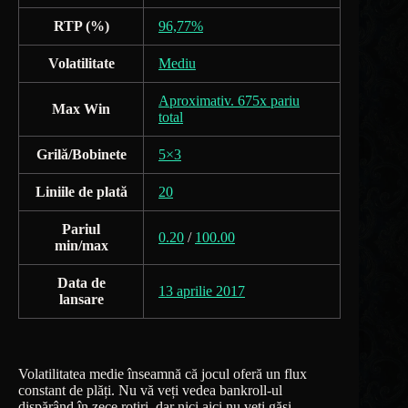
RTP (%)
96,77%
Volatilitate
Mediu
Aproximativ. 675x pariu
Max Win
total
Grilă/Bobinete
5×3
Liniile de plată
20
Pariul
0.20
/
100.00
min/max
Data de
13 aprilie 2017
lansare
Volatilitatea medie înseamnă că jocul oferă un flux
constant de plăți. Nu vă veți vedea bankroll-ul
dispărând în zece rotiri, dar nici aici nu veți găsi