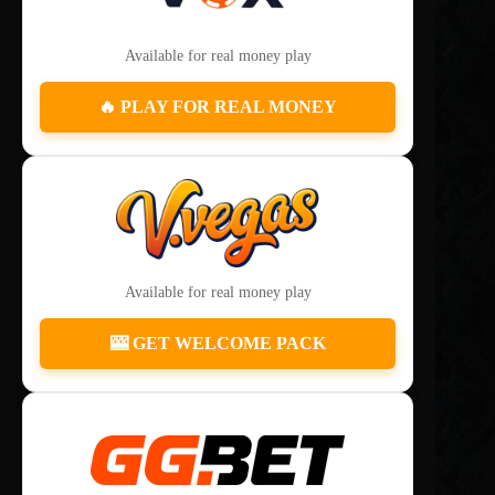
Available for real money play
🔥 PLAY FOR REAL MONEY
Available for real money play
🎰 GET WELCOME PACK