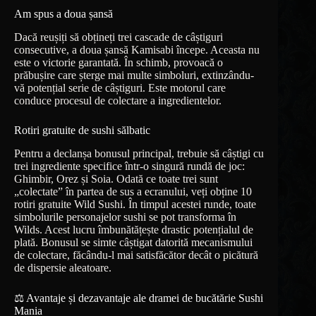
Am spus a doua șansă
Dacă reușiți să obțineți trei cascade de câștiguri
consecutive, a doua șansă Kamisabi începe. Aceasta nu
este o victorie garantată. În schimb, provoacă o
prăbușire care șterge mai multe simboluri, extinzându-
vă potențial serie de câștiguri. Este motorul care
conduce procesul de colectare a ingredientelor.
Rotiri gratuite de sushi sălbatic
Pentru a declanșa bonusul principal, trebuie să câștigi cu
trei ingrediente specifice într-o singură rundă de joc:
Ghimbir, Orez și Soia. Odată ce toate trei sunt
„colectate” în partea de sus a ecranului, veți obține 10
rotiri gratuite Wild Sushi. În timpul acestei runde, toate
simbolurile personajelor sushi se pot transforma în
Wilds. Acest lucru îmbunătățește drastic potențialul de
plată. Bonusul se simte câștigat datorită mecanismului
de colectare, făcându-l mai satisfăcător decât o picătură
de dispersie aleatoare.
⚖️ Avantaje și dezavantaje ale dramei de bucătărie Sushi
Mania