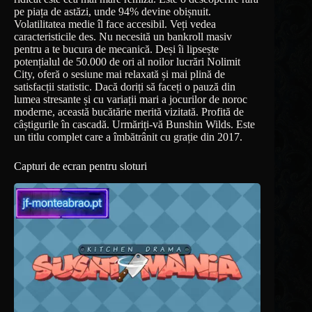
pe piața de astăzi, unde 94% devine obișnuit.
Volatilitatea medie îl face accesibil. Veți vedea
caracteristicile des. Nu necesită un bankroll masiv
pentru a te bucura de mecanică. Deși îi lipsește
potențialul de 50.000 de ori al noilor lucrări Nolimit
City, oferă o sesiune mai relaxată și mai plină de
satisfacții statistic. Dacă doriți să faceți o pauză din
lumea stresante și cu variații mari a jocurilor de noroc
moderne, această bucătărie merită vizitată. Profită de
câștigurile în cascadă. Urmăriți-vă Bunshin Wilds. Este
un titlu complet care a îmbătrânit cu grație din 2017.
Capturi de ecran pentru sloturi