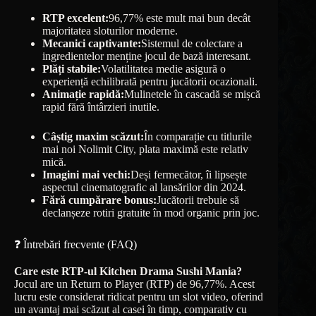
RTP excelent:
96,77% este mult mai bun decât
majoritatea sloturilor moderne.
Mecanici captivante:
Sistemul de colectare a
ingredientelor menține jocul de bază interesant.
Plăți stabile:
Volatilitatea medie asigură o
experiență echilibrată pentru jucătorii ocazionali.
Animație rapidă:
Mulinetele în cascadă se mișcă
rapid fără întârzieri inutile.
Câștig maxim scăzut:
În comparație cu titlurile
mai noi Nolimit City, plata maximă este relativ
mică.
Imagini mai vechi:
Deși fermecător, îi lipsește
aspectul cinematografic al lansărilor din 2024.
Fără cumpărare bonus:
Jucătorii trebuie să
declanșeze rotiri gratuite în mod organic prin joc.
❓ Întrebări frecvente (FAQ)
Care este RTP-ul Kitchen Drama Sushi Mania?
Jocul are un Return to Player (RTP) de 96,77%. Acest
lucru este considerat ridicat pentru un slot video, oferind
un avantaj mai scăzut al casei în timp, comparativ cu