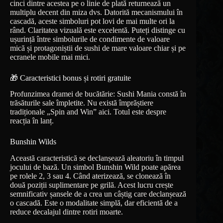
cinci dintre acestea pe o linie de plată returnează un
multiplu decent din miza dvs. Datorită mecanismului în
cascadă, aceste simboluri pot lovi de mai multe ori la
rând. Claritatea vizuală este excelentă. Puteți distinge cu
ușurință între simbolurile de condimente de valoare
mică și protagoniștii de sushi de mare valoare chiar și pe
ecranele mobile mai mici.
🎁 Caracteristici bonus și rotiri gratuite
Profunzimea dramei de bucătărie: Sushi Mania constă în
trăsăturile sale împletite. Nu există împrăștiere
tradiționale „Spin and Win” aici. Totul este despre
reacția în lanț.
Bunshin Wilds
Această caracteristică se declanșează aleatoriu în timpul
jocului de bază. Un simbol Bunshin Wild poate apărea
pe rolele 2, 3 sau 4. Când aterizează, se clonează în
două poziții suplimentare pe grilă. Acest lucru crește
semnificativ șansele de a crea un câștig care declanșează
o cascadă. Este o modalitate simplă, dar eficientă de a
reduce decalajul dintre rotiri moarte.