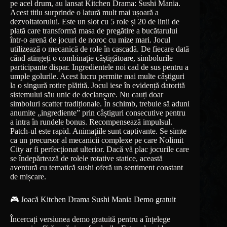
pe acel drum, au lansat Kitchen Drama: Sushi Mania.
Acest titlu surprinde o latură mult mai ușoară a
dezvoltatorului. Este un slot cu 5 role și 20 de linii de
plată care transformă masa de pregătire a bucătarului
într-o arenă de jocuri de noroc cu mize mari. Jocul
utilizează o mecanică de role în cascadă. De fiecare dată
când atingeți o combinație câștigătoare, simbolurile
participante dispar. Ingredientele noi cad de sus pentru a
umple golurile. Acest lucru permite mai multe câștiguri
la o singură rotire plătită. Jocul iese în evidență datorită
sistemului său unic de declanșare. Nu cauți doar
simboluri scatter tradiționale. În schimb, trebuie să aduni
anumite „ingrediente” prin câștiguri consecutive pentru
a intra în rundele bonus. Recompensează impulsul.
Patch-ul este rapid. Animațiile sunt captivante. Se simte
ca un precursor al mecanicii complexe pe care Nolimit
City ar fi perfecționat ulterior. Dacă vă plac jocurile care
se îndepărtează de rolele rotative statice, această
aventură cu tematică sushi oferă un sentiment constant
de mișcare.
🎮 Joacă Kitchen Drama Sushi Mania Demo gratuit
Încercați versiunea demo gratuită pentru a înțelege