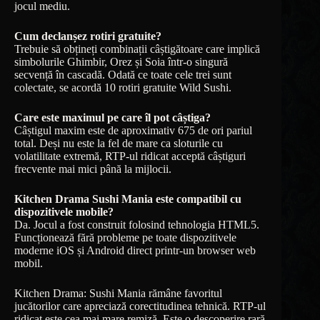
jocul mediu.
Cum declanșez rotiri gratuite?
Trebuie să obțineți combinații câștigătoare care implică
simbolurile Ghimbir, Orez și Soia într-o singură
secvență în cascadă. Odată ce toate cele trei sunt
colectate, se acordă 10 rotiri gratuite Wild Sushi.
Care este maximul pe care îl pot câștiga?
Câștigul maxim este de aproximativ 675 de ori pariul
total. Deși nu este la fel de mare ca sloturile cu
volatilitate extremă, RTP-ul ridicat acceptă câștiguri
frecvente mai mici până la mijlocii.
Kitchen Drama Sushi Mania este compatibil cu
dispozitivele mobile?
Da. Jocul a fost construit folosind tehnologia HTML5.
Funcționează fără probleme pe toate dispozitivele
moderne iOS și Android direct printr-un browser web
mobil.
Kitchen Drama: Sushi Mania rămâne favoritul
jucătorilor care apreciază corectitudinea tehnică. RTP-ul
ridicat este cea mai mare remiză. Este o descoperire rară