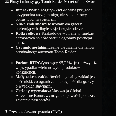
⚖️ Plusy i minusy gry Tomb Raider Secret of the Sword
Interaktywna rozgrywka:
Globalna przygoda
przypomina raczej minigrę niż standardowy
bonus typu „wybierz ich”.
Niska zmienność:
Doskonały dla graczy
preferujących długie sesje i częste uderzenia.
Rolki rolkowe:
Kaskadowe wygrane w rundzie
darmowych spinów oferują ogromny potencjał
mnożenia.
Czynnik nostalgii:
Idealne ulepszenie dla fanów
oryginalnego automatu Tomb Raider.
Poziom RTP:
Wynoszący 95,23%, jest niższy niż
w przypadku wielu nowych produktów
konkurencji.
Mały zakres zakładów:
Maksymalny zakład jest
dość niski, co ogranicza atrakcyjność dla graczy
o wysokich stawkach.
Złożony wyzwalacz:
Aktywacja Global
Adventure Bonus wymaga cierpliwości podczas
zbierania paszportów.
❓ Często zadawane pytania (FAQ)