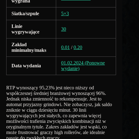
wygrana
Siatka/szpule
5×3
Linie
30
wygrywające
Zakład
0.01
/
0.20
minimalny/maks
01.02.2024 (Ponowne
Data wydania
wydanie)
RTP wynoszący 95,23% jest nieco niższy od
współczesnej średniej branżowej wynoszącej 96%.
Jednak niska zmienność to rekompensuje. Jest to
automat przyjazny grindowi. Nie zobaczysz, jak saldo
zniknie w ciągu dziesięciu minut. 30 linii
wygrywających jest stałych, co zapewnia więcej
możliwości trafienia zwycięskich kombinacji niż w
oryginalnym tytule. Zakres zakładów jest wąski, co
może frustrować graczy high rollerów, ale idealnie
pasuje do zwykłych graczy.