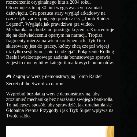
rozszerzenie oryginalnego hitu z 2004 roku.
Otrzymujesz tutaj 30 linii wygrywających zamiast
dziewięciu. Gra porzuca stary wygląd arkadowy na
rzecz stylu zaczerpniętego prosto z ery „Tomb Raider:
Legend”. Wygląda jak prawdziwa gra wideo.
Mechanika odchodzi od prostego kręcenia. Koncentruje
się na doświadczeniu opartym na narracji. Tropisz
fragmenty miecza na wielu kontynentach. Tytuł ten
skierowany jest do graczy, którzy chcą czegoś więcej
niż tylko sesji typu „spin i nadzieja”. Połączenie Rolling
Reels i wieloetapowego zadania bonusowego sprawia,
że ​​jest to mocny hit w kategorii markowych automatów.
🎮 Zagraj w wersję demonstracyjną Tomb Raider
Secret of the Sword za darmo
Wypróbuj bezpłatną wersję demonstracyjną, aby
zrozumieć mechanikę bez narażania swojego bankrolla.
To najlepszy sposób, aby sprawdzić, jak uruchamia się
Globalna Premia Przygody i jak Tryb Super wpływa na
Twoje saldo.