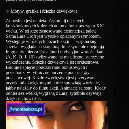
✨ Motyw, grafika i ścieżka dźwiękowa
Atmosfera jest napięta. Zapomnij o jasnych,
kreskówkowych kolorach automatów z początku XXI
wieku. W tej grze zastosowano ciemniejszą paletę.
Sama Lara Croft jest wysoko opłacanym symbolem.
Występuje w różnych pozach akcji — wspina się,
strzela i wygląda na skupioną. Inne symbole obejmują
fragmenty miecza Excalibur i tradycyjne wartości kart
(A, K, Q, J, 10) stylizowane na metaliczne, starożytne
wykończenie. Ścieżka dźwiękowa jest orkiestrowa.
Buduje napięcie podczas rund bonusowych i
przechodzi w rytmiczne buczenie podczas gry
podstawowej. Każde zwycięstwo jest przerywane
urywkami dźwiękowymi, które sprawiają wrażenie,
jakby należały do ​​filmu akcji. Animacje są ostre. Kiedy
odniesiesz wielką wygraną z Larą, symbole ożywają
dzięki ruchowi 3D.