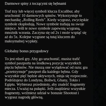
Darmowe spiny z toczącymi się bębnami
Traf trzy lub więcej symboli klucza Excalibur, aby
uruchomić 10 darmowych spinów. Wykorzystuje to
mechanikę „Rolling Reels”. Kiedy wygrasz, zwycięskie
symbole eksplodują. Nowe symbole trafiają na swoje
miejsce. Jeśli te nowe symbole zapewnią wygraną,
mnożnik wzrasta. Zaczyna się od 2x i może wspiąć się
aż do 5x. Kolejne wygrane są tutaj kluczem do
maksymalnej wypłaty.
Globalny bonus przygodowy
To jest rdzeń gry. Aby go uruchomić, musisz trafić
symbol paszportu na środkową pozycję wszystkich
pięciu bębnów. Nie muszą one wylądować od razu; gra
„przetrzymuje” paszport dla każdego bębna. Gdy
wszystkie pięć będzie aktywnych, misja się rozpocznie.
Podróżujesz do Londynu, Boliwii, Ghany, Tokio i
Egiptu. Wybierasz przedmioty, aby znaleźć fragmenty
miecza. Uważaj na pułapki. Jeśli znajdziesz wszystkie
fragmenty, weźmiesz udział w bonusie Shootout i
wygrasz nagrodę główną.