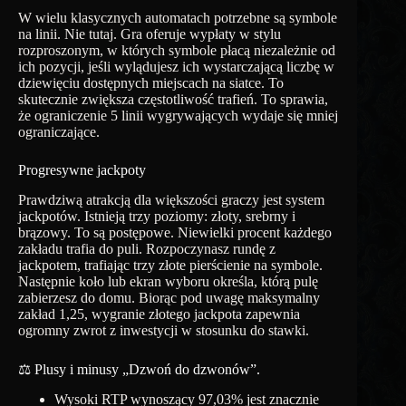
W wielu klasycznych automatach potrzebne są symbole
na linii. Nie tutaj. Gra oferuje wypłaty w stylu
rozproszonym, w których symbole płacą niezależnie od
ich pozycji, jeśli wylądujesz ich wystarczającą liczbę w
dziewięciu dostępnych miejscach na siatce. To
skutecznie zwiększa częstotliwość trafień. To sprawia,
że ​​ograniczenie 5 linii wygrywających wydaje się mniej
ograniczające.
Progresywne jackpoty
Prawdziwą atrakcją dla większości graczy jest system
jackpotów. Istnieją trzy poziomy: złoty, srebrny i
brązowy. To są postępowe. Niewielki procent każdego
zakładu trafia do puli. Rozpoczynasz rundę z
jackpotem, trafiając trzy złote pierścienie na symbole.
Następnie koło lub ekran wyboru określa, którą pulę
zabierzesz do domu. Biorąc pod uwagę maksymalny
zakład 1,25, wygranie złotego jackpota zapewnia
ogromny zwrot z inwestycji w stosunku do stawki.
⚖️ Plusy i minusy „Dzwoń do dzwonów”.
Wysoki RTP wynoszący 97,03% jest znacznie