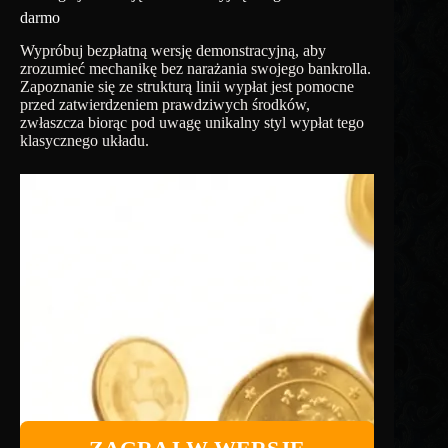
darmo
Wypróbuj bezpłatną wersję demonstracyjną, aby
zrozumieć mechanikę bez narażania swojego bankrolla.
Zapoznanie się ze strukturą linii wypłat jest pomocne
przed zatwierdzeniem prawdziwych środków,
zwłaszcza biorąc pod uwagę unikalny styl wypłat tego
klasycznego układu.