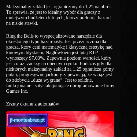
Maksymalny zakład jest ograniczony do 1,25 na obrót.
To sprawia, że ​​jest to idealny wybór dla graczy z
mniejszym budżetem lub tych, którzy preferują hazard
na niskie stawki.
Ring the Bells to wyspecjalizowane narzędzie dla
określonego typu hazardzisty. Jest przeznaczona dla
gracza, który ceni matematykę i klasyczną estetykę nad
kinowym błyskiem. Nagłówkiem jest tutaj RTP
wynoszący 97,03%. Zapewnia poziom wartości, który
jest coraz rzadszy na obecnym rynku. Podczas gdy dla
niektórych maksymalny zakład za 1,25 ogranicza górny
pułap, progresywne jackpoty zapewniają, że wciąż jest
do zdobycia „duża wygrana”. Jest to solidne,
funkcjonalne i satysfakcjonujące oprogramowanie firmy
Games Inc.
Zrzuty ekranu z automatów