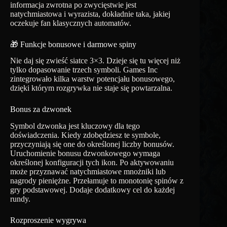
informacja zwrotna po zwycięstwie jest
natychmiastowa i wyrazista, dokładnie taka, jakiej
oczekuje fan klasycznych automatów.
🎁 Funkcje bonusowe i darmowe spiny
Nie daj się zwieść siatce 3×3. Dzieje się tu więcej niż
tylko dopasowanie trzech symboli. Games Inc
zintegrowało kilka warstw potencjału bonusowego,
dzięki którym rozgrywka nie staje się powtarzalna.
Bonus za dzwonek
Symbol dzwonka jest kluczowy dla tego
doświadczenia. Kiedy zdobędziesz te symbole,
przyczyniają się one do określonej liczby bonusów.
Uruchomienie bonusu dzwonkowego wymaga
określonej konfiguracji tych ikon. Po aktywowaniu
może przyznawać natychmiastowe mnożniki lub
nagrody pieniężne. Przełamuje to monotonię spinów z
gry podstawowej. Dodaje dodatkowy cel do każdej
rundy.
Rozproszenie wygrywa