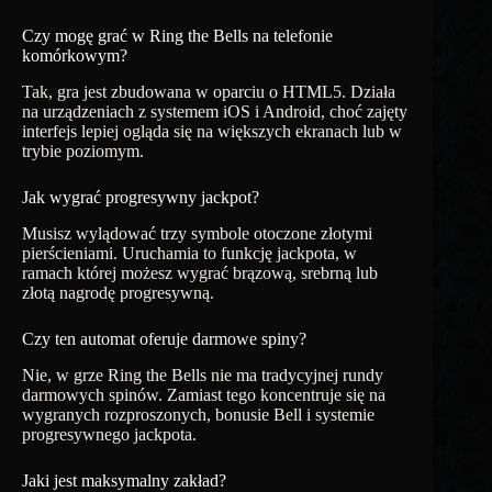
Czy mogę grać w Ring the Bells na telefonie
komórkowym?
Tak, gra jest zbudowana w oparciu o HTML5. Działa
na urządzeniach z systemem iOS i Android, choć zajęty
interfejs lepiej ogląda się na większych ekranach lub w
trybie poziomym.
Jak wygrać progresywny jackpot?
Musisz wylądować trzy symbole otoczone złotymi
pierścieniami. Uruchamia to funkcję jackpota, w
ramach której możesz wygrać brązową, srebrną lub
złotą nagrodę progresywną.
Czy ten automat oferuje darmowe spiny?
Nie, w grze Ring the Bells nie ma tradycyjnej rundy
darmowych spinów. Zamiast tego koncentruje się na
wygranych rozproszonych, bonusie Bell i systemie
progresywnego jackpota.
Jaki jest maksymalny zakład?