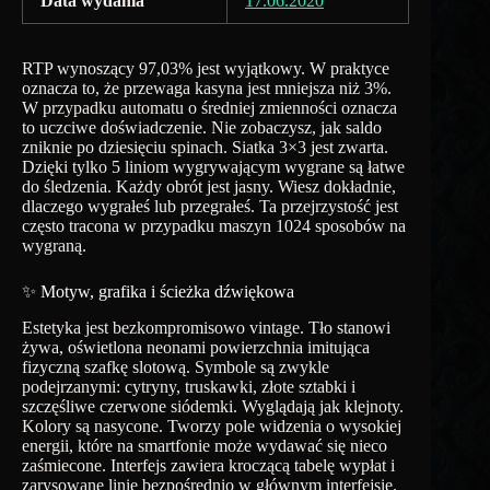
Data wydania
17.06.2020
RTP wynoszący 97,03% jest wyjątkowy. W praktyce
oznacza to, że przewaga kasyna jest mniejsza niż 3%.
W przypadku automatu o średniej zmienności oznacza
to uczciwe doświadczenie. Nie zobaczysz, jak saldo
zniknie po dziesięciu spinach. Siatka 3×3 jest zwarta.
Dzięki tylko 5 liniom wygrywającym wygrane są łatwe
do śledzenia. Każdy obrót jest jasny. Wiesz dokładnie,
dlaczego wygrałeś lub przegrałeś. Ta przejrzystość jest
często tracona w przypadku maszyn 1024 sposobów na
wygraną.
✨ Motyw, grafika i ścieżka dźwiękowa
Estetyka jest bezkompromisowo vintage. Tło stanowi
żywa, oświetlona neonami powierzchnia imitująca
fizyczną szafkę slotową. Symbole są zwykle
podejrzanymi: cytryny, truskawki, złote sztabki i
szczęśliwe czerwone siódemki. Wyglądają jak klejnoty.
Kolory są nasycone. Tworzy pole widzenia o wysokiej
energii, które na smartfonie może wydawać się nieco
zaśmiecone. Interfejs zawiera kroczącą tabelę wypłat i
zarysowane linie bezpośrednio w głównym interfejsie.