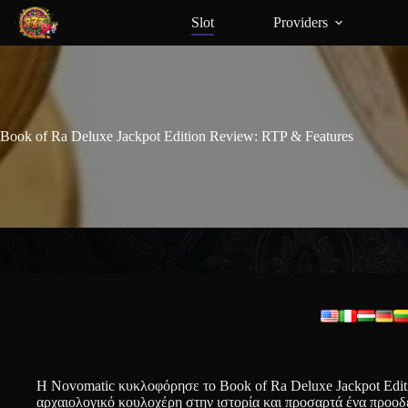
Slot
Providers
Book of Ra Deluxe Jackpot Edition Review: RTP & Features
Η Novomatic κυκλοφόρησε το Book of Ra Deluxe Jackpot Editio
αρχαιολογικό κουλοχέρη στην ιστορία και προσαρτά ένα προοδ