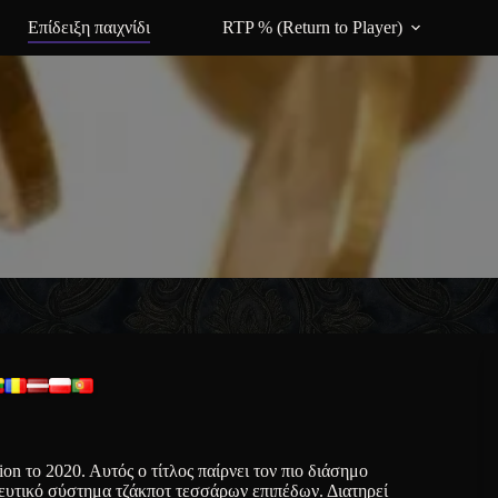
Επίδειξη παιχνίδι
RTP % (Return to Player)
n το 2020. Αυτός ο τίτλος παίρνει τον πιο διάσημο
ευτικό σύστημα τζάκποτ τεσσάρων επιπέδων. Διατηρεί