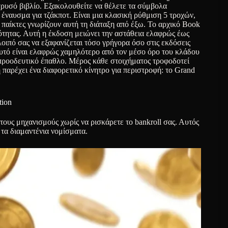
χρυσό βιβλίο. Εξακολουθείτε να θέλετε τα σύμβολα
 έναυσμα για τζάκποτ. Είναι μια κλασική ρύθμιση 5 τροχών,
παίκτες γνωρίζουν αυτή τη διάταξη από έξω. Το αρχικό Book
ότητας. Αυτή η έκδοση μειώνει την αστάθεια ελαφρώς έως
οιπό σας να εξαφανίζεται τόσο γρήγορα όσο στις εκδόσεις
υτό είναι ελαφρώς χαμηλότερο από τον μέσο όρο του κλάδου
ε προοδευτικό έπαθλο. Μέρος κάθε στοιχήματος τροφοδοτεί
η παρέχει ένα διαφορετικό κίνητρο για περιστροφή: το Grand
tion
ους μηχανισμούς χωρίς να ρισκάρετε το bankroll σας. Αυτός
 τα διαμαντένια νομίσματα.