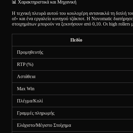
📊 Χαρακτηριστικά και Μηχανική
Η τεχνική πλευρά αυτού του κουλοχέρη αντανακλά τη διπλή το
of» και ένα εργαλείο κυνηγού τζάκποτ. Η Novomatic διατήρησ
στοιχημάτων μπορούν να ξεκινήσουν από 0,10. Οι high rollers 
Πεδίο
Προμηθευτής
RTP (%)
Αστάθεια
Max Win
Πλέγμα/Κολί
Γραμμές πληρωμής
Ελάχιστο/Μέγιστο Στοίχημα