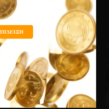
ΕΠΊΔΕΙΞΗ