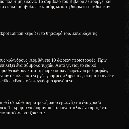
ο πολύτιμη εικόνα. Το σύμβολο του Βιβλίου λειτουργεί και
ό το ειδικό σύμβολο επέκτασης κατά τη διάρκεια των δωρεάν
kpot Edition κερδίζει το θησαυρό του. Συνδυάζει τις
.
τους κυλίνδρους. Λαμβάνετε 10 δωρεάν περιστροφές. Πριν
 επιλέξει ένα σύμβολο τυχαία. Αυτό γίνεται το ειδικό
προσγειωθούν κατά τη διάρκεια των δωρεάν περιστροφών,
νουν σε όλες τις ενεργές γραμμές πληρωμής, ακόμα κι αν δεν
το είδος «Book of» παγκόσμιο φαινόμενο.
ιηθεί σε κάθε περιστροφή όπου εμφανίζεται ένα χρυσό
πεις 12 κρυμμένα διαμάντια. Τα κάνετε κλικ ένα προς ένα.
πό τα τέσσερα τζακ ποτ: