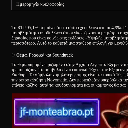
Ημερομηνία κυκλοφορίας
Το RTP 95,1% σημαίνει ότι το σπίτι έχει πλεονέκτημα 4,9%. Για
μεταβλητότητα υποδηλώνει ότι οι νίκες έρχονται με μέτρια συχ
ξηρασίας που είναι κοινές στις εκδόσεις «Υψηλής μεταβλητότητ
περισσότερο. Αυτό το καθιστά μια σταθερή επιλογή για μεγαλύ
✨ Θέμα, Γραφικά και Soundtrack
Το θέμα παραμένει ριζωμένο στην Αρχαία Αίγυπτο. Εξερευνάτε
τρεμοπαίζουν. Τα σύμβολα είναι εικονικά. Έχετε τον Εξερευνη
Σκαθάρι. Τα σύμβολα χαμηλότερης τιμής είναι τα τυπικά 10, J, 
την ρετρό αίσθηση Novomatic. Δεν περιέπλεξαν υπερβολικά την τ
επίγειο καζίνο, αυτά τα κουδουνίσματα και οι καμπάνες θα σας 