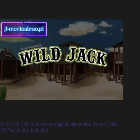
Wild Jack (BF Games) nyerőgépek áttekintése: Demo játék,
RTP és bónusz funkciók