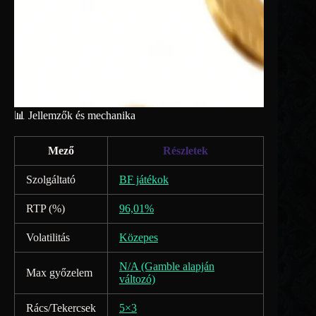
📊 Jellemzők és mechanika
Mező
Részletek
Szolgáltató
BF játékok
RTP (%)
96,01%
Volatilitás
Közepes
N/A (Gamble alapján
Max győzelem
változó)
Rács/Tekercsek
5×3