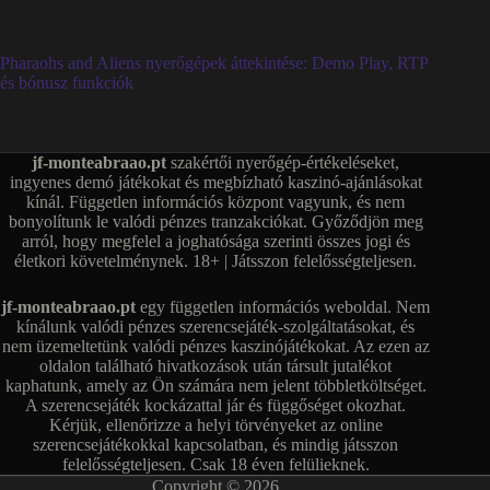
Pharaohs and Aliens nyerőgépek áttekintése: Demo Play, RTP
és bónusz funkciók
jf-monteabraao.pt
szakértői nyerőgép-értékeléseket,
ingyenes demó játékokat és megbízható kaszinó-ajánlásokat
kínál. Független információs központ vagyunk, és nem
bonyolítunk le valódi pénzes tranzakciókat. Győződjön meg
arról, hogy megfelel a joghatósága szerinti összes jogi és
életkori követelménynek. 18+ | Játsszon felelősségteljesen.
jf-monteabraao.pt
egy független információs weboldal. Nem
kínálunk valódi pénzes szerencsejáték-szolgáltatásokat, és
nem üzemeltetünk valódi pénzes kaszinójátékokat. Az ezen az
oldalon található hivatkozások után társult jutalékot
kaphatunk, amely az Ön számára nem jelent többletköltséget.
A szerencsejáték kockázattal jár és függőséget okozhat.
Kérjük, ellenőrizze a helyi törvényeket az online
szerencsejátékokkal kapcsolatban, és mindig játsszon
felelősségteljesen. Csak 18 éven felülieknek.
Copyright © 2026