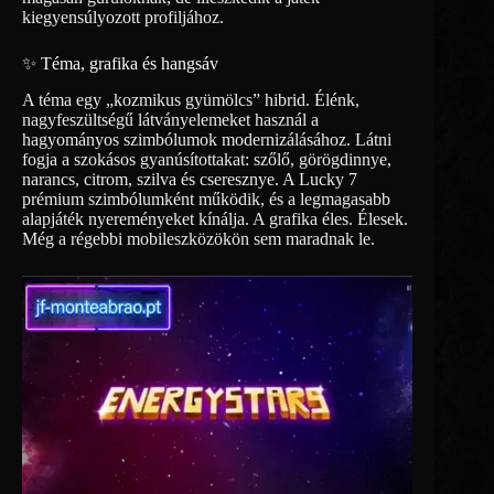
kiegyensúlyozott profiljához.
✨ Téma, grafika és hangsáv
A téma egy „kozmikus gyümölcs” hibrid. Élénk,
nagyfeszültségű látványelemeket használ a
hagyományos szimbólumok modernizálásához. Látni
fogja a szokásos gyanúsítottakat: szőlő, görögdinnye,
narancs, citrom, szilva és cseresznye. A Lucky 7
prémium szimbólumként működik, és a legmagasabb
alapjáték nyereményeket kínálja. A grafika éles. Élesek.
Még a régebbi mobileszközökön sem maradnak le.