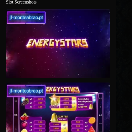
Slot Screenshots