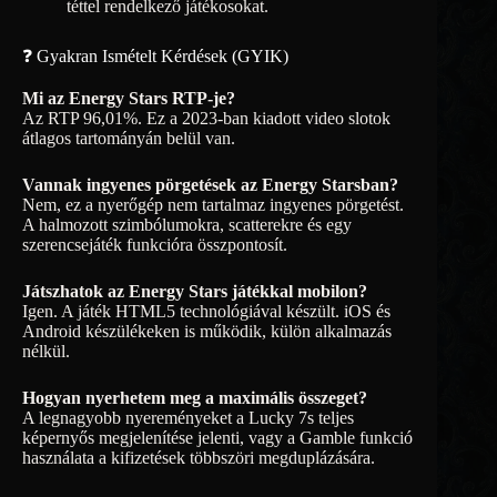
téttel rendelkező játékosokat.
❓ Gyakran Ismételt Kérdések (GYIK)
Mi az Energy Stars RTP-je?
Az RTP 96,01%. Ez a 2023-ban kiadott video slotok
átlagos tartományán belül van.
Vannak ingyenes pörgetések az Energy Starsban?
Nem, ez a nyerőgép nem tartalmaz ingyenes pörgetést.
A halmozott szimbólumokra, scatterekre és egy
szerencsejáték funkcióra összpontosít.
Játszhatok az Energy Stars játékkal mobilon?
Igen. A játék HTML5 technológiával készült. iOS és
Android készülékeken is működik, külön alkalmazás
nélkül.
Hogyan nyerhetem meg a maximális összeget?
A legnagyobb nyereményeket a Lucky 7s teljes
képernyős megjelenítése jelenti, vagy a Gamble funkció
használata a kifizetések többszöri megduplázására.