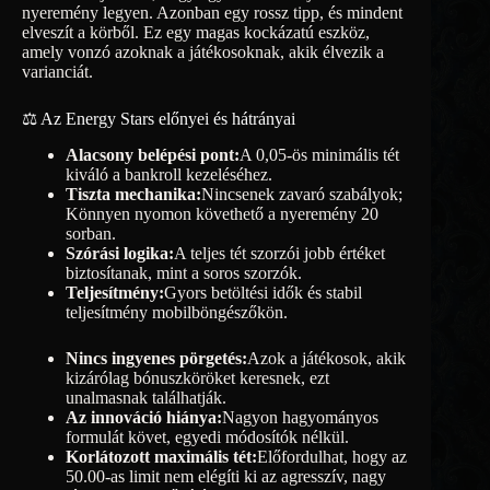
nyeremény legyen. Azonban egy rossz tipp, és mindent
elveszít a körből. Ez egy magas kockázatú eszköz,
amely vonzó azoknak a játékosoknak, akik élvezik a
varianciát.
⚖️ Az ​​Energy Stars előnyei és hátrányai
Alacsony belépési pont:
A 0,05-ös minimális tét
kiváló a bankroll kezeléséhez.
Tiszta mechanika:
Nincsenek zavaró szabályok;
Könnyen nyomon követhető a nyeremény 20
sorban.
Szórási logika:
A teljes tét szorzói jobb értéket
biztosítanak, mint a soros szorzók.
Teljesítmény:
Gyors betöltési idők és stabil
teljesítmény mobilböngészőkön.
Nincs ingyenes pörgetés:
Azok a játékosok, akik
kizárólag bónuszköröket keresnek, ezt
unalmasnak találhatják.
Az innováció hiánya:
Nagyon hagyományos
formulát követ, egyedi módosítók nélkül.
Korlátozott maximális tét:
Előfordulhat, hogy az
50.00-as limit nem elégíti ki az agresszív, nagy