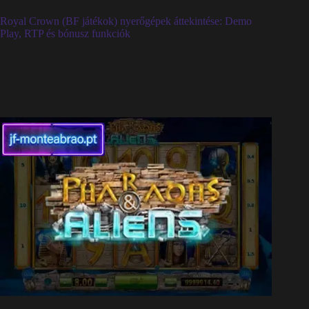
Royal Crown (BF játékok) nyerőgépek áttekintése: Demo
Play, RTP és bónusz funkciók