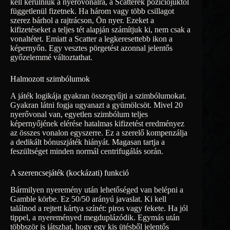
kell kerülniük a nyerővonalra, a Scatterek pozíciójuktól
függetlenül fizetnek. Ha három vagy több csillagot
szerez bárhol a rajtrácson, Ön nyer. Ezeket a
kifizetéseket a teljes tét alapján számítjuk ki, nem csak a
vonaltétet. Emiatt a Scatter a legkeresettebb ikon a
képernyőn. Egy vesztes pörgetést azonnal jelentős
győzelemmé változtathat.
Halmozott szimbólumok
A játék logikája gyakran összegyűjti a szimbólumokat.
Gyakran látni fogja ugyanazt a gyümölcsöt. Mivel 20
nyerővonal van, egyetlen szimbólum teljes
képernyőjének elérése hatalmas kifizetést eredményez
az összes vonalon egyszerre. Ez a szerelő kompenzálja
a dedikált bónuszjáték hiányát. Magasan tartja a
feszültséget minden normál centrifugálás során.
A szerencsejáték (kockázati) funkció
Bármilyen nyeremény után lehetőséged van belépni a
Gamble körbe. Ez 50/50 arányú javaslat. Ki kell
találnod a rejtett kártya színét: piros vagy fekete. Ha jól
tippel, a nyereményed megduplázódik. Egymás után
többször is játszhat, hogy egy kis ütésből jelentős