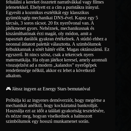
feltalálni a kereket összetett narratívákkal vagy filmes
jelenetekkel. Ehelyett ez a cím a puristákra irányul.
Egyesíti a kozmikus esztétikát egy klasszikus
gyümölcsgép mechanikai DNS-ével. Kapsz egy 5
tárcsás, 3 soros rácsot. 20 fix nyerővonal van. A
játékmenet gyors. Nehéznek, mechanikusnak és
kiszámíthatónak érzi magát, oly módon, amit a
tapasztalt darálók gyakran értékelnek. A stúdió ehhez a
neonnal átitatott palettát választotta. A szimbólumok
felbukkannak a sötét háttér előtt. Magas oktánszámú. Ez
egyszerű. Itt nincs szösz, csak a tekercsek nyers
matematikája. Ha olyan játékot keresel, amely azonnali
visszajelzést ad a modern „kalandos” nyerőgépek
rendetlensége nélkül, akkor ez lehet a következő
alkalom.
🎮 Játssz ingyen az Energy Stars bemutatóval
Próbálja ki az ingyenes demóverziót, hogy megértse a
mechanikát anélkül, hogy kockáztatná bankrollját.
Használja ezt az időt a találati gyakoriság tesztelésére,
és nézze meg, hogyan viselkednek a halmozott
szimbólumok egy hosszú munkamenet során.