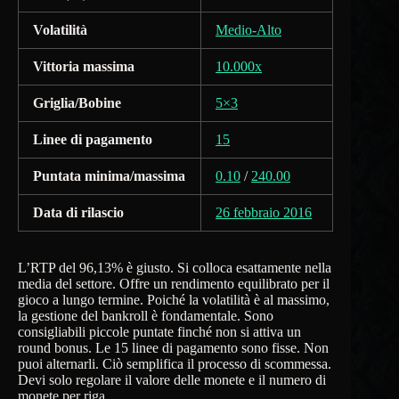
Volatilità
Medio-Alto
Vittoria massima
10.000x
Griglia/Bobine
5×3
Linee di pagamento
15
Puntata minima/massima
0.10
/
240.00
Data di rilascio
26 febbraio 2016
L’RTP del 96,13% è giusto. Si colloca esattamente nella
media del settore. Offre un rendimento equilibrato per il
gioco a lungo termine. Poiché la volatilità è al massimo,
la gestione del bankroll è fondamentale. Sono
consigliabili piccole puntate finché non si attiva un
round bonus. Le 15 linee di pagamento sono fisse. Non
puoi alternarli. Ciò semplifica il processo di scommessa.
Devi solo regolare il valore delle monete e il numero di
monete per riga.