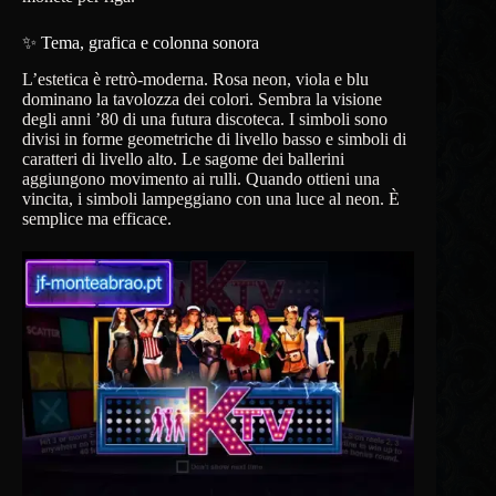
✨ Tema, grafica e colonna sonora
L’estetica è retrò-moderna. Rosa neon, viola e blu
dominano la tavolozza dei colori. Sembra la visione
degli anni ’80 di una futura discoteca. I simboli sono
divisi in forme geometriche di livello basso e simboli di
caratteri di livello alto. Le sagome dei ballerini
aggiungono movimento ai rulli. Quando ottieni una
vincita, i simboli lampeggiano con una luce al neon. È
semplice ma efficace.