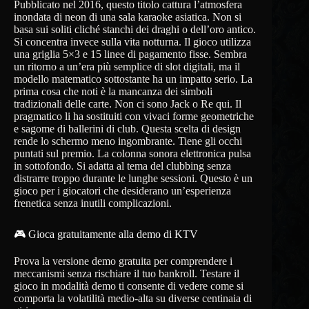
Pubblicato nel 2016, questo titolo cattura l’atmosfera
inondata di neon di una sala karaoke asiatica. Non si
basa sui soliti cliché stanchi dei draghi o dell’oro antico.
Si concentra invece sulla vita notturna. Il gioco utilizza
una griglia 5×3 e 15 linee di pagamento fisse. Sembra
un ritorno a un’era più semplice di slot digitali, ma il
modello matematico sottostante ha un impatto serio. La
prima cosa che noti è la mancanza dei simboli
tradizionali delle carte. Non ci sono Jack o Re qui. Il
pragmatico li ha sostituiti con vivaci forme geometriche
e sagome di ballerini di club. Questa scelta di design
rende lo schermo meno ingombrante. Tiene gli occhi
puntati sul premio. La colonna sonora elettronica pulsa
in sottofondo. Si adatta al tema del clubbing senza
distrarre troppo durante le lunghe sessioni. Questo è un
gioco per i giocatori che desiderano un’esperienza
frenetica senza inutili complicazioni.
🎮 Gioca gratuitamente alla demo di KTV
Prova la versione demo gratuita per comprendere i
meccanismi senza rischiare il tuo bankroll. Testare il
gioco in modalità demo ti consente di vedere come si
comporta la volatilità medio-alta su diverse centinaia di