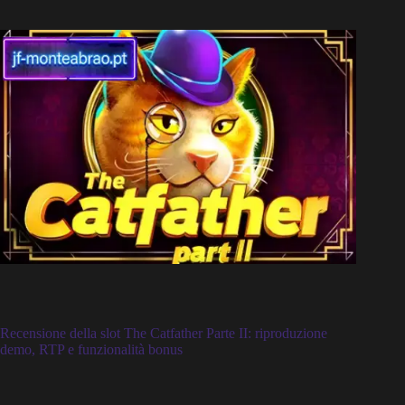
Recensione della slot The Catfather Parte II: riproduzione
demo, RTP e funzionalità bonus