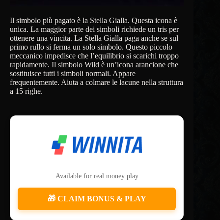
Il simbolo più pagato è la Stella Gialla. Questa icona è
unica. La maggior parte dei simboli richiede un tris per
ottenere una vincita. La Stella Gialla paga anche se sul
primo rullo si ferma un solo simbolo. Questo piccolo
meccanico impedisce che l’equilibrio si scarichi troppo
rapidamente. Il simbolo Wild è un’icona arancione che
sostituisce tutti i simboli normali. Appare
frequentemente. Aiuta a colmare le lacune nella struttura
a 15 righe.
Available for real money play
🎁 CLAIM BONUS & PLAY