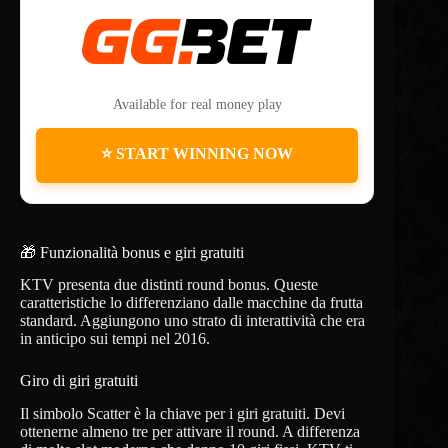
Available for real money play
⭐ START WINNING NOW
🎁 Funzionalità bonus e giri gratuiti
KTV presenta due distinti round bonus. Queste
caratteristiche lo differenziano dalle macchine da frutta
standard. Aggiungono uno strato di interattività che era
in anticipo sui tempi nel 2016.
Giro di giri gratuiti
Il simbolo Scatter è la chiave per i giri gratuiti. Devi
ottenerne almeno tre per attivare il round. A differenza