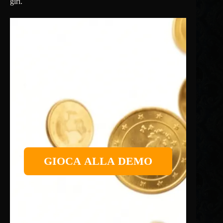
giri.
GIOCA ALLA DEMO