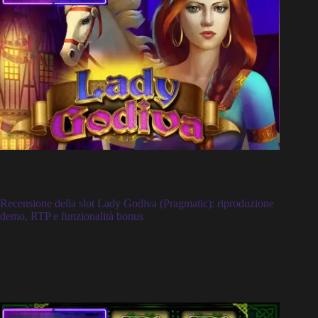
Recensione della slot Lady Godiva (Pragmatic): riproduzione
demo, RTP e funzionalità bonus