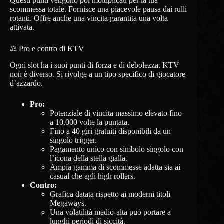
Questi punti vengono poi moltiplicati per la tua
scommessa totale. Fornisce una piacevole pausa dai rulli
rotanti. Offre anche una vincita garantita una volta
attivata.
⚖️ Pro e contro di KTV
Ogni slot ha i suoi punti di forza e di debolezza. KTV
non è diverso. Si rivolge a un tipo specifico di giocatore
d’azzardo.
Pro:
Potenziale di vincita massimo elevato fino
a 10.000 volte la puntata.
Fino a 40 giri gratuiti disponibili da un
singolo trigger.
Pagamento unico con simbolo singolo con
l’icona della stella gialla.
Ampia gamma di scommesse adatta sia ai
casual che agli high rollers.
Contro:
Grafica datata rispetto ai moderni titoli
Megaways.
Una volatilità medio-alta può portare a
lunghi periodi di siccità.