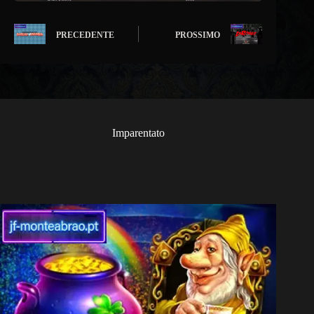
PRECEDENTE
PROSSIMO
Imparentato