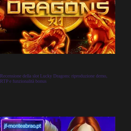
Recensione della slot Lucky Dragons: riproduzione demo,
RTP e funzionalità bonus