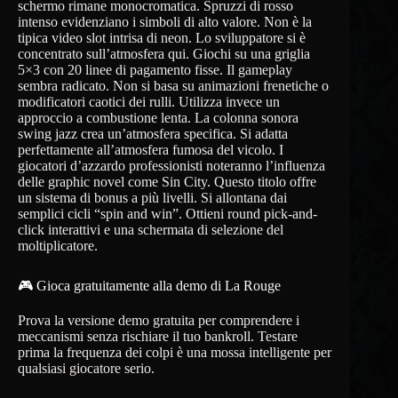
schermo rimane monocromatica. Spruzzi di rosso
intenso evidenziano i simboli di alto valore. Non è la
tipica video slot intrisa di neon. Lo sviluppatore si è
concentrato sull’atmosfera qui. Giochi su una griglia
5×3 con 20 linee di pagamento fisse. Il gameplay
sembra radicato. Non si basa su animazioni frenetiche o
modificatori caotici dei rulli. Utilizza invece un
approccio a combustione lenta. La colonna sonora
swing jazz crea un’atmosfera specifica. Si adatta
perfettamente all’atmosfera fumosa del vicolo. I
giocatori d’azzardo professionisti noteranno l’influenza
delle graphic novel come Sin City. Questo titolo offre
un sistema di bonus a più livelli. Si allontana dai
semplici cicli “spin and win”. Ottieni round pick-and-
click interattivi e una schermata di selezione del
moltiplicatore.
🎮 Gioca gratuitamente alla demo di La Rouge
Prova la versione demo gratuita per comprendere i
meccanismi senza rischiare il tuo bankroll. Testare
prima la frequenza dei colpi è una mossa intelligente per
qualsiasi giocatore serio.