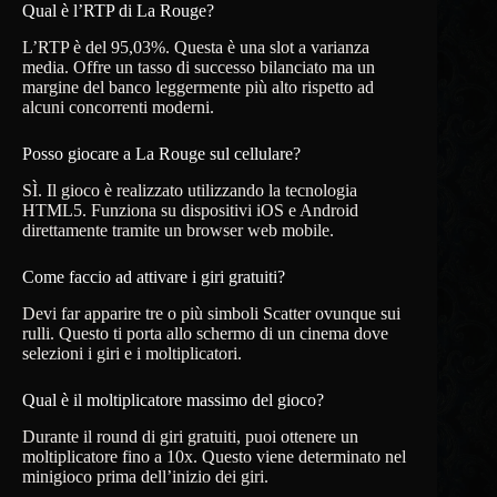
Qual è l’RTP di La Rouge?
L’RTP è del 95,03%. Questa è una slot a varianza
media. Offre un tasso di successo bilanciato ma un
margine del banco leggermente più alto rispetto ad
alcuni concorrenti moderni.
Posso giocare a La Rouge sul cellulare?
SÌ. Il gioco è realizzato utilizzando la tecnologia
HTML5. Funziona su dispositivi iOS e Android
direttamente tramite un browser web mobile.
Come faccio ad attivare i giri gratuiti?
Devi far apparire tre o più simboli Scatter ovunque sui
rulli. Questo ti porta allo schermo di un cinema dove
selezioni i giri e i moltiplicatori.
Qual è il moltiplicatore massimo del gioco?
Durante il round di giri gratuiti, puoi ottenere un
moltiplicatore fino a 10x. Questo viene determinato nel
minigioco prima dell’inizio dei giri.