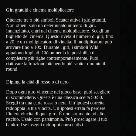
Giri gratuiti e cinema moltiplicatore
Ottenere tre o più simboli Scatter attiva i giri gratuiti.
Non ottieni solo un determinato numero di giri.
Innanzitutto, entri nel cinema moltiplicatore. Scegli un
biglietto del cinema. Questo rivela il numero di giri, fino
a 20, e un moltiplicatore di vincita. Il moltiplicatore può
arrivare fino a 10x. Durante i giri, i simboli Wild
appaiono impilati. Ciò aumenta le possibilità di
completare più righe contemporaneamente. Puoi
riattivare la funzione ottenendo più scatter durante il
round.
Dipingi la città di rosso o di nero
Dopo ogni giro vincente nel gioco base, puoi scegliere
di scommettere. Questa è una classica scelta 50/50.
Scegli tra una carta rossa o nera. Un’ipotesi corretta
raddoppia la tua vincita. Un’ipotesi errata fa perdere
l’intera vincita di quel giro. È uno strumento ad alto
rischio. Usalo con parsimonia. Può prosciugare il tuo
bankroll se insegui raddoppi consecutivi.