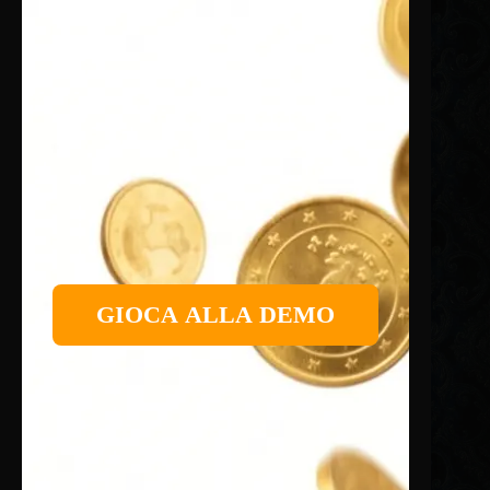
GIOCA ALLA DEMO