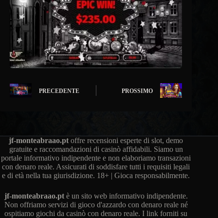
PRECEDENTE
PROSSIMO
jf-monteabraao.pt
offre recensioni esperte di slot, demo
gratuite e raccomandazioni di casinò affidabili. Siamo un
portale informativo indipendente e non elaboriamo transazioni
con denaro reale. Assicurati di soddisfare tutti i requisiti legali
e di età nella tua giurisdizione. 18+ | Gioca responsabilmente.
jf-monteabraao.pt
è un sito web informativo indipendente.
Non offriamo servizi di gioco d'azzardo con denaro reale né
ospitiamo giochi da casinò con denaro reale. I link forniti su