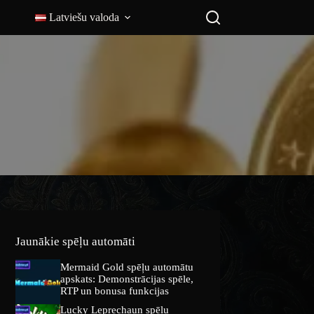
Latviešu valoda
Jaunākie spēļu automāti
Mermaid Gold spēļu automātu
apskats: Demonstrācijas spēle,
RTP un bonusa funkcijas
Lucky Leprechaun spēļu