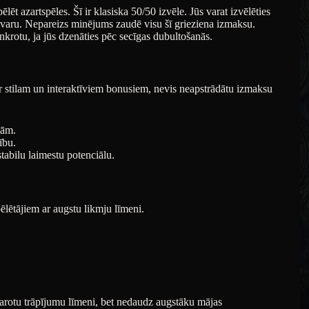
lēt azartspēles. Šī ir klasiska 50/50 izvēle. Jūs varat izvēlēties
uzvaru. Nepareizs minējums zaudē visu šī grieziena izmaksu.
bankrotu, ja jūs dzenāties pēc secīgas dubultošanās.
r stilam un interaktīviem bonusiem, nevis neapstrādātu izmaksu
šām.
ību.
tabilu laimestu potenciālu.
lētājiem ar augstu likmju līmeni.
svarotu trāpījumu līmeni, bet nedaudz augstāku mājas