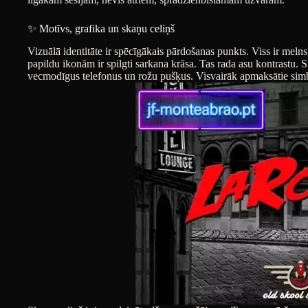
✨ Motīvs, grafika un skaņu celiņš
Vizuālā identitāte ir spēcīgākais pārdošanas punkts. Viss ir mel
papildu ikonām ir spilgti sarkana krāsa. Tas rada asu kontrastu. S
vecmodīgus telefonus un rožu pušķus. Visvairāk apmaksātie simb