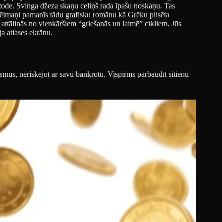
tode. Svinga džeza skaņu celiņš rada īpašu noskaņu. Tas
spēlmaņi pamanīs tādu grafisku romānu kā Grēku pilsēta
ttālinās no vienkāršiem “griešanās un laimē” cikliem. Jūs
ja atlases ekrānu.
smus, neriskējot ar savu bankrotu. Vispirms pārbaudīt sitienu