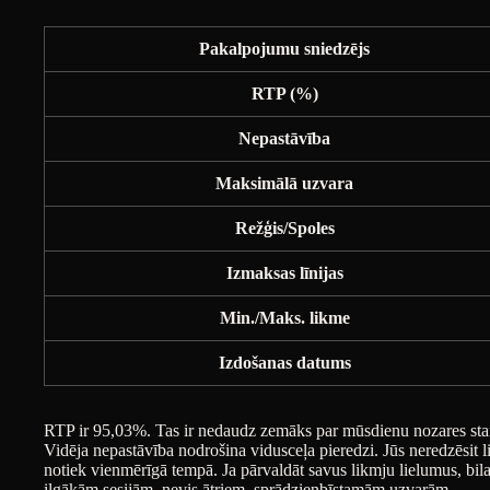
Pakalpojumu sniedzējs
RTP (%)
Nepastāvība
Maksimālā uzvara
Režģis/Spoles
Izmaksas līnijas
Min./Maks. likme
Izdošanas datums
RTP ir 95,03%. Tas ir nedaudz zemāks par mūsdienu nozares sta
Vidēja nepastāvība nodrošina vidusceļa pieredzi. Jūs neredzēsit 
notiek vienmērīgā tempā. Ja pārvaldāt savus likmju lielumus, bila
ilgākām sesijām, nevis ātriem, sprādzienbīstamām uzvarām.