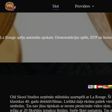
Slot
Providers
La Rouge spēļu automātu apskats: Demonstrācijas spēle, RTP un bonus
Old Skool Studios uzņēmās stilistisku azartspēli ar La Rouge. Šī s
klasiskas 40. gadu detektīvfilmas. Lielākā daļa ekrāna paliek vien
simbolus. Tas nav jūsu tipiskais ar neonu piesūcināts video slots.
režģa ar 20 fiksētām izmaksu līnijām. Spēle šķiet pamatota. Tas 