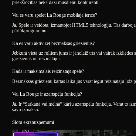
priekšrocības nekā daži mūsdienu konkurenti.
Vai es varu spēlēt La Rouge mobilajā ierīcē?
Jā. Spēle ir veidota, izmantojot HTML5 tehnoloģiju. Tas darbojas
pārlūkprogrammu.
Kā es varu aktivizēt bezmaksas griezienus?
Jebkurā vietā uz ruļļiem jums ir jānolaiž trīs vai vairāk izkliedes
griezienus un reizinātājus.
Kāds ir maksimālais reizinātājs spēlē?
Bezmaksas griezienu kārtas laikā jūs varat iegūt reizinātāju līdz 
Vai La Rouge ir azartspēļu funkcija?
Jā. Ir “Sarkanā vai melnā” kāršu azartspēļu funkcija. Varat to iz
savu izmaksu.
Slotu ekrānuzņēmumi