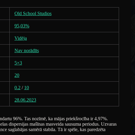
Old School Studios
95,03%
Vidēja
Nav norādīts
5×3
20
0.2
/
10
28.06.2023
ndartu 96%. Tas nozīmē, ka mājas priekšrocība ir 4,97%.
lielas dispersijas mašīnas masveida sausuma periodus. Uzvaras
nce saglabājas samērā stabila. Tā ir spēle, kas paredzēta