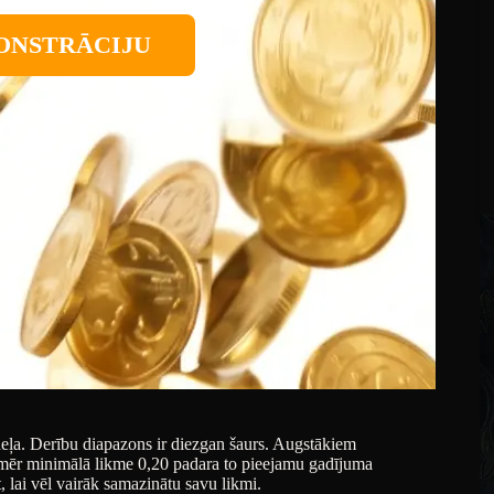
ONSTRĀCIJU
eļa. Derību diapazons ir diezgan šaurs. Augstākiem
omēr minimālā likme 0,20 padara to pieejamu gadījuma
t, lai vēl vairāk samazinātu savu likmi.