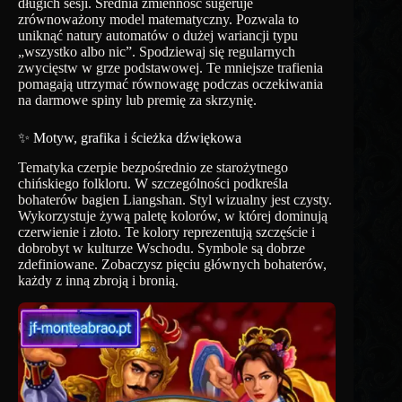
długich sesji. Średnia zmienność sugeruje
zrównoważony model matematyczny. Pozwala to
uniknąć natury automatów o dużej wariancji typu
„wszystko albo nic”. Spodziewaj się regularnych
zwycięstw w grze podstawowej. Te mniejsze trafienia
pomagają utrzymać równowagę podczas oczekiwania
na darmowe spiny lub premię za skrzynię.
✨ Motyw, grafika i ścieżka dźwiękowa
Tematyka czerpie bezpośrednio ze starożytnego
chińskiego folkloru. W szczególności podkreśla
bohaterów bagien Liangshan. Styl wizualny jest czysty.
Wykorzystuje żywą paletę kolorów, w której dominują
czerwienie i złoto. Te kolory reprezentują szczęście i
dobrobyt w kulturze Wschodu. Symbole są dobrze
zdefiniowane. Zobaczysz pięciu głównych bohaterów,
każdy z inną zbroją i bronią.