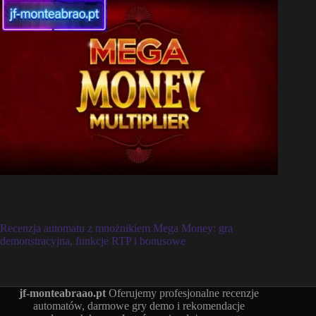
Recenzja automatu z mnożnikiem Mega Money: gra
demonstracyjna, funkcje RTP i bonusowe
jf-monteabraao.pt
Oferujemy profesjonalne recenzje
automatów, darmowe gry demo i rekomendacje