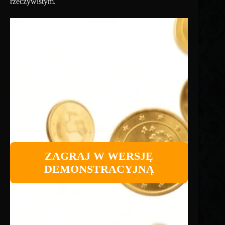
rzeczywistym.
ZAGRAJ W WERSJĘ
DEMONSTRACYJNĄ