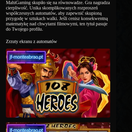
MahiGaming skupiło się na równowadze. Gra nagradza
cierpliwość. Unika skomplikowanych rozproszeń
współczesnych automatów, aby zapewnić skupioną
przygodę w sztukach walki. Jeśli cenisz konsekwentną
matematykę nad chwytami filmowymi, ten tytuł pasuje
do Twojego profilu.
Zrzuty ekranu z automatów