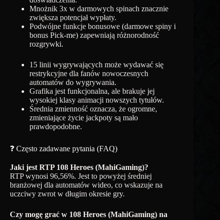
Mnożnik 3x w darmowych spinach znacznie
zwiększa potencjał wypłaty.
Podwójne funkcje bonusowe (darmowe spiny i
bonus Pick-me) zapewniają różnorodność
rozgrywki.
15 linii wygrywających może wydawać się
restrykcyjne dla fanów nowoczesnych
automatów do wygrywania.
Grafika jest funkcjonalna, ale brakuje jej
wysokiej klasy animacji nowszych tytułów.
Średnia zmienność oznacza, że ​​ogromne,
zmieniające życie jackpoty są mało
prawdopodobne.
❓ Często zadawane pytania (FAQ)
Jaki jest RTP 108 Heroes (MahiGaming)?
RTP wynosi 96,56%. Jest to powyżej średniej
branżowej dla automatów wideo, co wskazuje na
uczciwy zwrot w długim okresie gry.
Czy mogę grać w 108 Heroes (MahiGaming) na