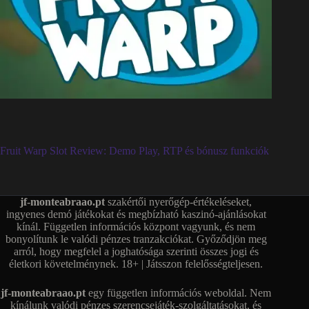
Fruit Warp Slot Review: Demo Play, RTP és bónusz funkciók
jf-monteabraao.pt
szakértői nyerőgép-értékeléseket,
ingyenes demó játékokat és megbízható kaszinó-ajánlásokat
kínál. Független információs központ vagyunk, és nem
bonyolítunk le valódi pénzes tranzakciókat. Győződjön meg
arról, hogy megfelel a joghatósága szerinti összes jogi és
életkori követelménynek. 18+ | Játsszon felelősségteljesen.
jf-monteabraao.pt
egy független információs weboldal. Nem
kínálunk valódi pénzes szerencsejáték-szolgáltatásokat, és