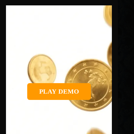
PLAY DEMO