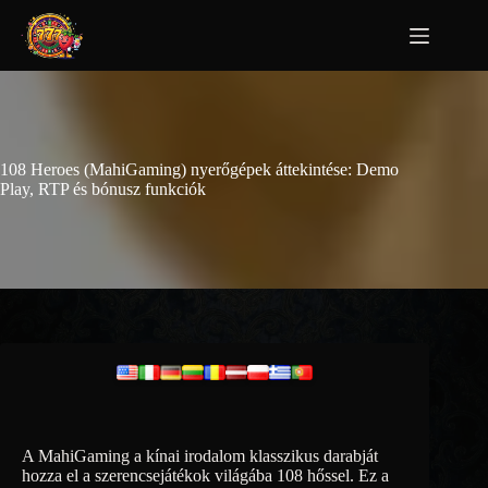
108 Heroes (MahiGaming) nyerőgépek áttekintése: Demo
Play, RTP és bónusz funkciók
A MahiGaming a kínai irodalom klasszikus darabját
hozza el a szerencsejátékok világába 108 hőssel. Ez a