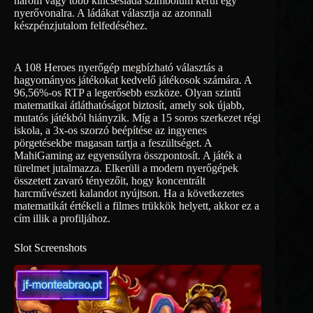
három vagy több kincsesláda szimbólum kerül egy
nyerővonalra. A ládákat választja az azonnali
készpénzjutalom felfedéséhez.
A 108 Heroes nyerőgép megbízható választás a
hagyományos játékokat kedvelő játékosok számára. A
96,56%-os RTP a legerősebb eszköze. Olyan szintű
matematikai átláthatóságot biztosít, amely sok újabb,
mutatós játékból hiányzik. Míg a 15 soros szerkezet régi
iskola, a 3x-os szorzó beépítése az ingyenes
pörgetésekbe magasan tartja a feszültséget. A
MahiGaming az egyensúlyra összpontosít. A játék a
türelmet jutalmazza. Elkerüli a modern nyerőgépek
összetett zavaró tényezőit, hogy koncentrált
harcművészeti kalandot nyújtson. Ha a következetes
matematikát értékeli a filmes trükkök helyett, akkor ez a
cím illik a profiljához.
Slot Screenshots