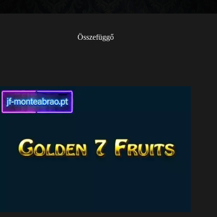
Összefüggő