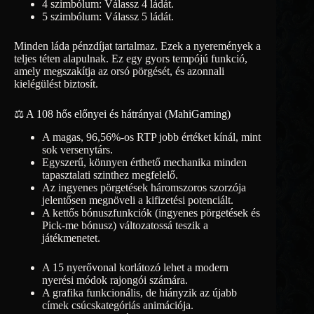
4 szimbólum: Válassz 4 ládát.
5 szimbólum: Válassz 5 ládát.
Minden láda pénzdíjat tartalmaz. Ezek a nyeremények a
teljes téten alapulnak. Ez egy gyors tempójú funkció,
amely megszakítja az orsó pörgését, és azonnali
kielégülést biztosít.
⚖️ A 108 hős előnyei és hátrányai (MahiGaming)
A magas, 96,56%-os RTP jobb értéket kínál, mint
sok versenytárs.
Egyszerű, könnyen érthető mechanika minden
tapasztalati szinthez megfelelő.
Az ingyenes pörgetések háromszoros szorzója
jelentősen megnöveli a kifizetési potenciált.
A kettős bónuszfunkciók (ingyenes pörgetések és
Pick-me bónusz) változatossá teszik a
játékmenetet.
A 15 nyerővonal korlátozó lehet a modern
nyerési módok rajongói számára.
A grafika funkcionális, de hiányzik az újabb
címek csúcskategóriás animációja.