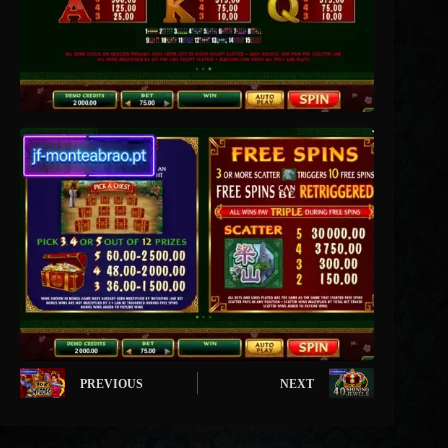
PREVIOUS
NEXT