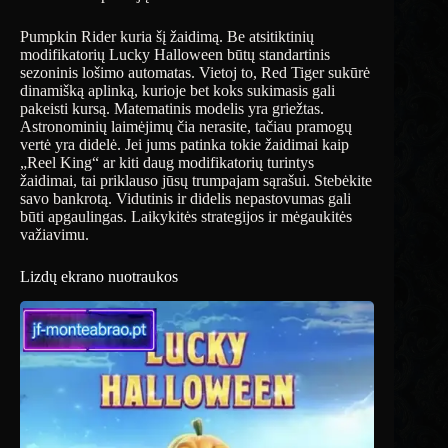
Pumpkin Rider kuria šį žaidimą. Be atsitiktinių
modifikatorių Lucky Halloween būtų standartinis
sezoninis lošimo automatas. Vietoj to, Red Tiger sukūrė
dinamišką aplinką, kurioje bet koks sukimasis gali
pakeisti kursą. Matematinis modelis yra griežtas.
Astronominių laimėjimų čia nerasite, tačiau pramogų
vertė yra didelė. Jei jums patinka tokie žaidimai kaip
„Reel King“ ar kiti daug modifikatorių turintys
žaidimai, tai priklauso jūsų trumpajam sąrašui. Stebėkite
savo bankrotą. Vidutinis ir didelis nepastovumas gali
būti apgaulingas. Laikykitės strategijos ir mėgaukitės
važiavimu.
Lizdų ekrano nuotraukos