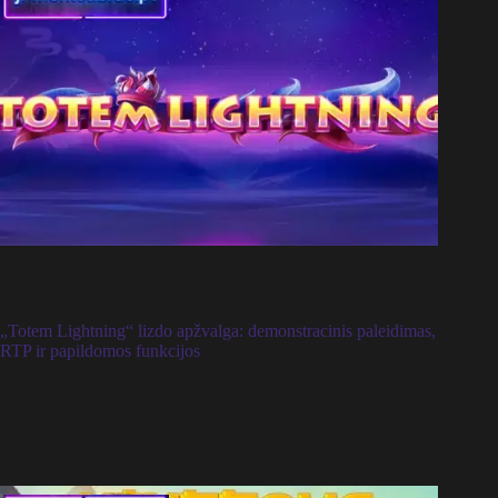
„Totem Lightning“ lizdo apžvalga: demonstracinis paleidimas,
RTP ir papildomos funkcijos