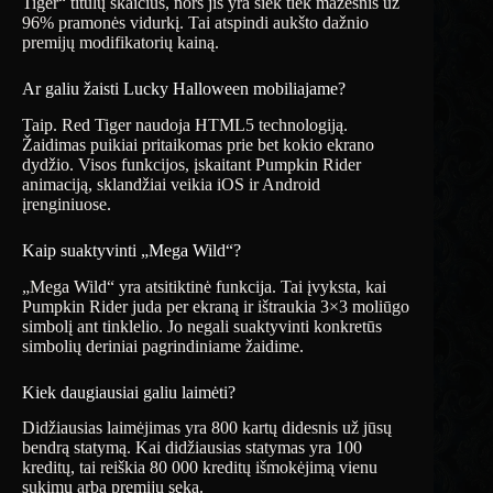
Tiger“ titulų skaičius, nors jis yra šiek tiek mažesnis už
96% pramonės vidurkį. Tai atspindi aukšto dažnio
premijų modifikatorių kainą.
Ar galiu žaisti Lucky Halloween mobiliajame?
Taip. Red Tiger naudoja HTML5 technologiją.
Žaidimas puikiai pritaikomas prie bet kokio ekrano
dydžio. Visos funkcijos, įskaitant Pumpkin Rider
animaciją, sklandžiai veikia iOS ir Android
įrenginiuose.
Kaip suaktyvinti „Mega Wild“?
„Mega Wild“ yra atsitiktinė funkcija. Tai įvyksta, kai
Pumpkin Rider juda per ekraną ir ištraukia 3×3 moliūgo
simbolį ant tinklelio. Jo negali suaktyvinti konkretūs
simbolių deriniai pagrindiniame žaidime.
Kiek daugiausiai galiu laimėti?
Didžiausias laimėjimas yra 800 kartų didesnis už jūsų
bendrą statymą. Kai didžiausias statymas yra 100
kreditų, tai reiškia 80 000 kreditų išmokėjimą vienu
sukimu arba premijų seka.