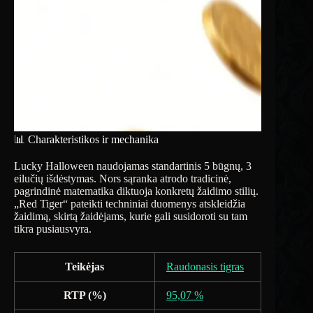
📊 Charakteristikos ir mechanika
Lucky Halloween naudojamas standartinis 5 būgnų, 3
eilučių išdėstymas. Nors sąranka atrodo tradicinė,
pagrindinė matematika diktuoja konkretų žaidimo stilių.
„Red Tiger“ pateikti techniniai duomenys atskleidžia
žaidimą, skirtą žaidėjams, kurie gali susidoroti su tam
tikra pusiausvyra.
Teikėjas
Raudonasis tigras
RTP (%)
95,07 %