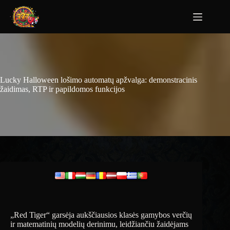
Lucky Halloween lošimo automatų apžvalga: demonstracinis
žaidimas, RTP ir papildomos funkcijos
„Red Tiger“ garsėja aukščiausios klasės gamybos verčių
ir matematinių modelių derinimu, leidžiančiu žaidėjams