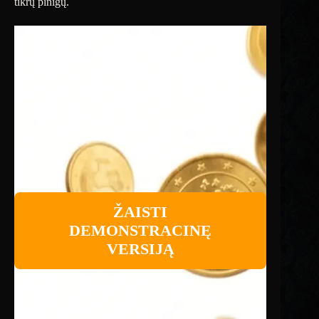
tikrų pinigų.
ŽAISTI
DEMONSTRACINĘ
VERSIJĄ