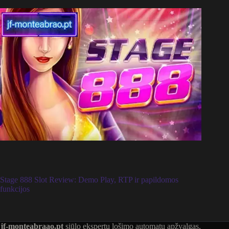
Stage 888 Slot Review: Demo Play, RTP ir papildomos
funkcijos
jf-monteabraao.pt
siūlo ekspertų lošimo automatų apžvalgas,