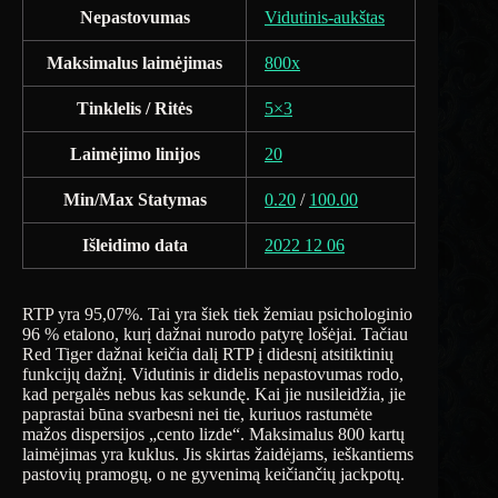
Nepastovumas
Vidutinis-aukštas
Maksimalus laimėjimas
800x
Tinklelis / Ritės
5×3
Laimėjimo linijos
20
Min/Max Statymas
0.20
/
100.00
Išleidimo data
2022 12 06
RTP yra 95,07%. Tai yra šiek tiek žemiau psichologinio
96 % etalono, kurį dažnai nurodo patyrę lošėjai. Tačiau
Red Tiger dažnai keičia dalį RTP į didesnį atsitiktinių
funkcijų dažnį. Vidutinis ir didelis nepastovumas rodo,
kad pergalės nebus kas sekundę. Kai jie nusileidžia, jie
paprastai būna svarbesni nei tie, kuriuos rastumėte
mažos dispersijos „cento lizde“. Maksimalus 800 kartų
laimėjimas yra kuklus. Jis skirtas žaidėjams, ieškantiems
pastovių pramogų, o ne gyvenimą keičiančių jackpotų.