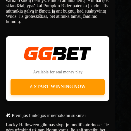
variklio sūkių derinys. Puikiai atitinka temą. Animacijos
sklandžiai, ypač kai Pumpkin Rider patenka į kadrą. Jis
atitraukia galvą ir išmeta ją ant būgnų, kad suaktyvintų
Wilds. Jis groteskiškas, bet atitinka tamsų žaidimo
humorą.
Available for real money play
⭐ START WINNING NOW
🎁 Premijos funkcijos ir nemokami sukimai
Lucky Halloween gilumas slypi jo modifikatoriuose. Jie
nėra užrakinti už papildomų vartų. Jie gali suveikti bet