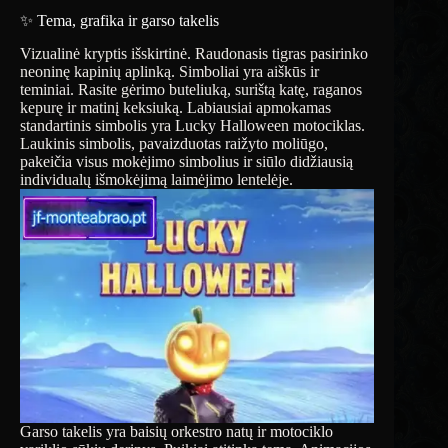
✨ Tema, grafika ir garso takelis
Vizualinė kryptis išskirtinė. Raudonasis tigras pasirinko
neoninę kapinių aplinką. Simboliai yra aiškūs ir
teminiai. Rasite gėrimo buteliuką, surištą katę, raganos
kepurę ir matinį keksiuką. Labiausiai apmokamas
standartinis simbolis yra Lucky Halloween motociklas.
Laukinis simbolis, pavaizduotas raižyto moliūgo,
pakeičia visus mokėjimo simbolius ir siūlo didžiausią
individualų išmokėjimą laimėjimo lentelėje.
Garso takelis yra baisių orkestro natų ir motociklo