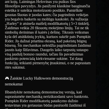
ant kojų. Laimingas Helovinas yra puikus šios
filosofijos pavyzdys. Jis pasižymi klasikine bauginančia
estetika ir suteikia motorizuoto posūkio. Pamirškite
įprastas šluotas ir juodas kates; čia pagrindinis veikėjas
yra begalvis baikeris su moliūgu kaukolei. Jis važiuoja
„Harley“ ir atsineša maišelį modifikatorių į 5×3 tinklelį.
Žaidimas veikia 20 fiksuotų mokėjimo linijų. Tai ne tik
simbolių derinimas iš kairės į dešinę. Tikrasis veiksmas
kyla dėl atsitiktinių įvykių, kuriuos sukėlė pats Pumpkin
Rider. Jis dažnai priartina ekraną, kad pakeistų būgnų
būseną. Šis mechanikas neleidžia pagrindiniam žaidimui
jaustis kaip šlifavimas. Daugelis laiko tarpsnių sutaupo
visą jaudulį bonuso raundui, tačiau šis pavadinimas
paskirsto potencialą kiekviename sukime. Tai daug
funkcijų, teikianti pirmenybę įtraukimui, o ne paprastam
ritės sukimui.
🎮 Žaiskite Lucky Halloween demonstraciją
nemokamai
Išbandykite nemokamą demonstracinę versiją, kad
suprastumėte mechaniką nerizikuodami savo bankrotu.
Pumpkin Rider modifikatorių pataikymo dažnio
testavimas yra geriausias būdas pasiruošti žaidimui iš