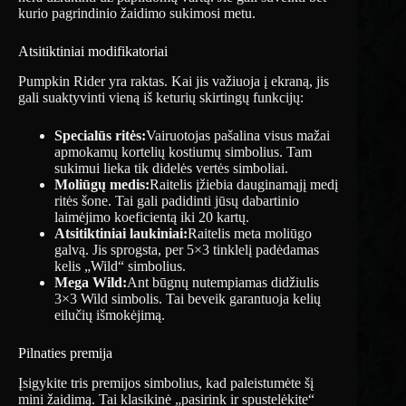
kurio pagrindinio žaidimo sukimosi metu.
Atsitiktiniai modifikatoriai
Pumpkin Rider yra raktas. Kai jis važiuoja į ekraną, jis
gali suaktyvinti vieną iš keturių skirtingų funkcijų:
Specialūs ritės:
Vairuotojas pašalina visus mažai
apmokamų kortelių kostiumų simbolius. Tam
sukimui lieka tik didelės vertės simboliai.
Moliūgų medis:
Raitelis įžiebia dauginamąjį medį
ritės šone. Tai gali padidinti jūsų dabartinio
laimėjimo koeficientą iki 20 kartų.
Atsitiktiniai laukiniai:
Raitelis meta moliūgo
galvą. Jis sprogsta, per 5×3 tinklelį padėdamas
kelis „Wild“ simbolius.
Mega Wild:
Ant būgnų nutempiamas didžiulis
3×3 Wild simbolis. Tai beveik garantuoja kelių
eilučių išmokėjimą.
Pilnaties premija
Įsigykite tris premijos simbolius, kad paleistumėte šį
mini žaidimą. Tai klasikinė „pasirink ir spustelėkite“