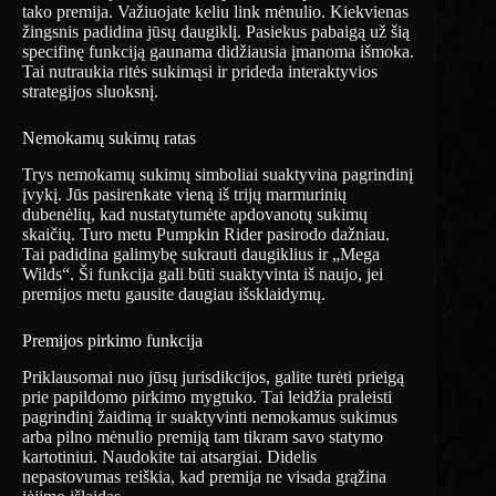
tako premija. Važiuojate keliu link mėnulio. Kiekvienas
žingsnis padidina jūsų daugiklį. Pasiekus pabaigą už šią
specifinę funkciją gaunama didžiausia įmanoma išmoka.
Tai nutraukia ritės sukimąsi ir prideda interaktyvios
strategijos sluoksnį.
Nemokamų sukimų ratas
Trys nemokamų sukimų simboliai suaktyvina pagrindinį
įvykį. Jūs pasirenkate vieną iš trijų marmurinių
dubenėlių, kad nustatytumėte apdovanotų sukimų
skaičių. Turo metu Pumpkin Rider pasirodo dažniau.
Tai padidina galimybę sukrauti daugiklius ir „Mega
Wilds“. Ši funkcija gali būti suaktyvinta iš naujo, jei
premijos metu gausite daugiau išsklaidymų.
Premijos pirkimo funkcija
Priklausomai nuo jūsų jurisdikcijos, galite turėti prieigą
prie papildomo pirkimo mygtuko. Tai leidžia praleisti
pagrindinį žaidimą ir suaktyvinti nemokamus sukimus
arba pilno mėnulio premiją tam tikram savo statymo
kartotiniui. Naudokite tai atsargiai. Didelis
nepastovumas reiškia, kad premija ne visada grąžina