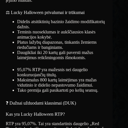
įėjimo išlaidas.
⚖️ Lucky Halloween privalumai ir trūkumai
Didelis atsitiktinių bazinio žaidimo modifikatorių
dažnis.
Teminis nuoseklumas ir aukščiausios klasės
animacijos kokybė.
Platus lažybų diapazonas, tinkantis žemiems
riedučiams ir banginiams.
Daugikliai iki 20 kartų gali paversti mažus
laimėjimus reikšmingomis išmokomis.
95,07% RTP yra mažesnis nei daugelio
konkuruojančių titulų.
Maksimalus 800 kartų laimėjimas yra mažas
vidutinio ir didelio nepastovumo žaidimui.
Tako premija gali pasikartoti po kelių seansų.
❓ Dažnai užduodami klausimai (DUK)
Kas yra Lucky Halloween RTP?
RTP yra 95,07%. Tai yra standartinis daugelio „Red