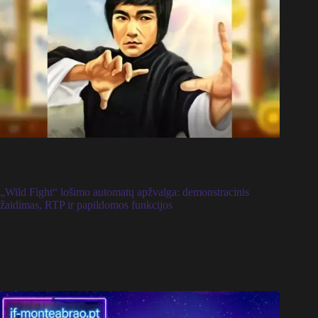
„Wild Fight“ lošimo automatų apžvalga: demonstracinis
žaidimas, RTP ir papildomos funkcijos