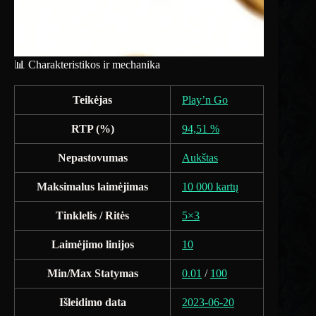
📊 Charakteristikos ir mechanika
Teikėjas
Play’n Go
RTP (%)
94,51 %
Nepastovumas
Aukštas
Maksimalus laimėjimas
10 000 kartų
Tinklelis / Ritės
5×3
Laimėjimo linijos
10
Min/Max Statymas
0.01
/
100
Išleidimo data
2023-06-20