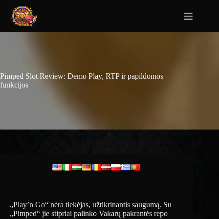
Pimped Slot Review: Demo Play, RTP ir papildomos
funkcijos
„Play’n Go“ nėra tiekėjas, užtikrinantis saugumą. Su
„Pimped“ jie stipriai palinko Vakarų pakrantės repo