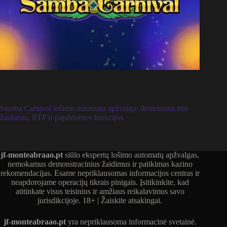
Samba Carnival lošimo automatų apžvalga: demonstracinis
žaidimas, RTP ir papildomos funkcijos
jf-monteabraao.pt
siūlo ekspertų lošimo automatų apžvalgas,
nemokamus demonstracinius žaidimus ir patikimas kazino
rekomendacijas. Esame nepriklausomas informacijos centras ir
neapdorojame operacijų tikrais pinigais. Įsitikinkite, kad
atitinkate visus teisinius ir amžiaus reikalavimus savo
jurisdikcijoje. 18+ | Žaiskite atsakingai.
jf-monteabraao.pt
yra nepriklausoma informacinė svetainė.