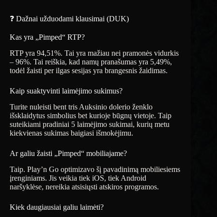
❓ Dažnai užduodami klausimai (DUK)
Kas yra „Pimped“ RTP?
RTP yra 94,51%. Tai yra mažiau nei pramonės vidurkis
– 96%. Tai reiškia, kad namų pranašumas yra 5,49%,
todėl žaisti per ilgas sesijas yra brangesnis žaidimas.
Kaip suaktyvinti laimėjimo sukimus?
Turite nuleisti bent tris Auksinio dolerio ženklo
išsklaidytus simbolius bet kurioje būgnų vietoje. Taip
suteikiami pradiniai 5 laimėjimo sukimai, kurių metu
kiekvienas sukimas baigiasi išmokėjimu.
Ar galiu žaisti „Pimped“ mobiliajame?
Taip. Play’n Go optimizavo šį pavadinimą mobiliesiems
įrenginiams. Jis veikia tiek iOS, tiek Android
naršyklėse, nereikia atsisiųsti atskiros programos.
Kiek daugiausiai galiu laimėti?