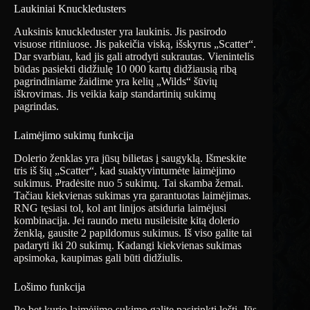
Laukiniai Knuckledusters
Auksinis knuckleduster yra laukinis. Jis pasirodo
visuose ritiniuose. Jis pakeičia viską, išskyrus „Scatter“.
Dar svarbiau, kad jis gali atrodyti sukrautas. Vienintelis
būdas pasiekti didžiulę 10 000 kartų didžiausią ribą
pagrindiniame žaidime yra kelių „Wilds“ šūvių
iškrovimas. Jis veikia kaip standartinių sukimų
pagrindas.
Laimėjimo sukimų funkcija
Dolerio ženklas yra jūsų bilietas į saugyklą. Išmeskite
tris iš šių „Scatter“, kad suaktyvintumėte laimėjimo
sukimus. Pradėsite nuo 5 sukimų. Tai skamba žemai.
Tačiau kiekvienas sukimas yra garantuotas laimėjimas.
RNG tęsiasi tol, kol ant linijos atsiduria laimėjusi
kombinacija. Jei raundo metu nusileisite kitą dolerio
ženklą, gausite 2 papildomus sukimus. Iš viso galite tai
padaryti iki 20 sukimų. Kadangi kiekvienas sukimas
apsimoka, kaupimas gali būti didžiulis.
Lošimo funkcija
Po bet kurio laimėjimo sukimo galite pasirinkti lošti. Jūs