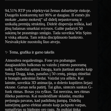
94,51% RTP yra objektyviai žemas dabartinėje rinkoje.
Daugelis konkurentų turi 96% ar daugiau. Iš esmės jūs
mokate „namo mokestį“ už didelį nepastovumą ir
unikalią premijų struktūrą. Didelė dispersija reiškia, kad
jūsų balansas smarkiai svyruos. Galite padaryti 50
sukimų be prasmingo smūgio. Tada suveikia Win Spins
ir viską atkuria. Tam reikia disciplinuoto bankroto.
Nesivaikykite nuostolių šiuo atveju.
✨ Tema, grafika ir garso takelis
Atmosfera negailestinga. Fone yra prabangus
daugiaaukštis balkonas su vaizdu į miesto panoramą
naktį. Simboliai apima žmogų, kuris įtartinai atrodo kaip
Snoop Dogg, kitas, panašus į 50 centų, pinigų ritinėliai
ir brangūs auksiniai žiedai. Vaizdai yra aiškūs. Kai
laimite, suveikia 3D animacija, o dolerio kupiūros liejasi
ekrane. Garsas neša patirtį. Tai gilus, sintezės sunkus G-
funk ritmas. Bosas yra ryškus. Tai neerzina, nes ritmas
išlieka pastovus. Kai nusileidžiate sklaidai, muzika
perjungia pavaras, kad padidintų įtampą. Didelių
laimėjimų garso efektai atrodo kaip jackpoto varpas,
sumaišytas su hiphopo oro ragu. Jis puikiai tinka