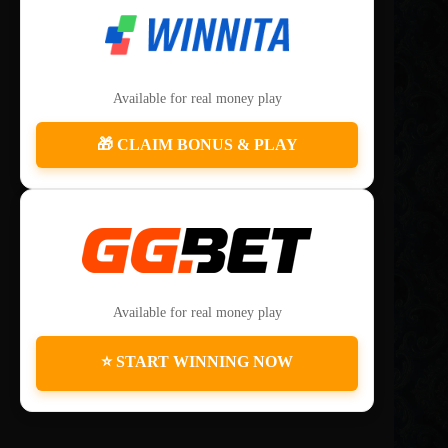
Available for real money play
🎁 CLAIM BONUS & PLAY
Available for real money play
⭐ START WINNING NOW