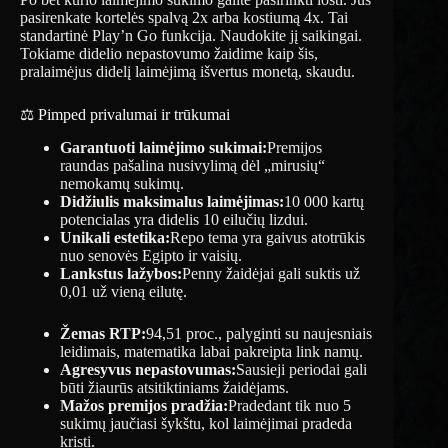
pasirenkate kortelės spalvą 2x arba kostiumą 4x. Tai
standartinė Play’n Go funkcija. Naudokite jį saikingai.
Tokiame didelio nepastovumo žaidime kaip šis,
pralaimėjus didelį laimėjimą išvertus monetą, skaudu.
⚖️ Pimped privalumai ir trūkumai
Garantuoti laimėjimo sukimai:
Premijos
raundas pašalina nusivylimą dėl „mirusių“
nemokamų sukimų.
Didžiulis maksimalus laimėjimas:
10 000 kartų
potencialas yra didelis 10 eilučių lizdui.
Unikali estetika:
Repo tema yra gaivus atotrūkis
nuo senovės Egipto ir vaisių.
Lankstus lažybos:
Penny žaidėjai gali suktis už
0,01 už vieną eilutę.
Žemas RTP:
94,51 proc., palyginti su naujesniais
leidimais, matematika labai pakreipta link namų.
Agresyvus nepastovumas:
Sausieji periodai gali
būti žiaurūs atsitiktiniams žaidėjams.
Mažos premijos pradžia:
Pradedant tik nuo 5
sukimų jaučiasi šykštu, kol laimėjimai pradeda
kristi.