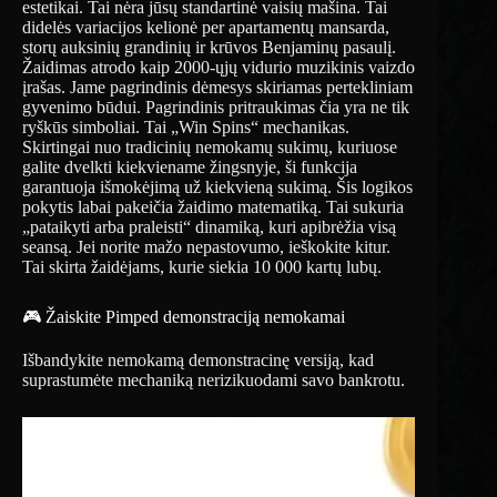
estetikai. Tai nėra jūsų standartinė vaisių mašina. Tai
didelės variacijos kelionė per apartamentų mansarda,
storų auksinių grandinių ir krūvos Benjaminų pasaulį.
Žaidimas atrodo kaip 2000-ųjų vidurio muzikinis vaizdo
įrašas. Jame pagrindinis dėmesys skiriamas pertekliniam
gyvenimo būdui. Pagrindinis pritraukimas čia yra ne tik
ryškūs simboliai. Tai „Win Spins“ mechanikas.
Skirtingai nuo tradicinių nemokamų sukimų, kuriuose
galite dvelkti kiekviename žingsnyje, ši funkcija
garantuoja išmokėjimą už kiekvieną sukimą. Šis logikos
pokytis labai pakeičia žaidimo matematiką. Tai sukuria
„pataikyti arba praleisti“ dinamiką, kuri apibrėžia visą
seansą. Jei norite mažo nepastovumo, ieškokite kitur.
Tai skirta žaidėjams, kurie siekia 10 000 kartų lubų.
🎮 Žaiskite Pimped demonstraciją nemokamai
Išbandykite nemokamą demonstracinę versiją, kad
suprastumėte mechaniką nerizikuodami savo bankrotu.