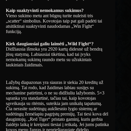
Kaip suaktyvinti nemokamus sukimus?
Vieno sukimo metu ant būgnų turite nuleisti tris
„scatter“ simbolius. Kovotojas taip pat gali padėti tai
atsitiktinai suaktyvinti naudodamas „Win Fight“
funkciją.
Kiek daugiausiai galiu laimėti „Wild Fight“?
Didžiausia išmoka yra 2920 kartų didesnė už bendrą
jūsų statymą. Labiausiai tikėtina, kad tai įvyks
nemokamų sukimų raundo metu su užrakintais
laukiniais žaidimais.
Lažybų diapazonas yra siauras ir siekia 20 kreditų už
sukimą. Tai rodo, kad žaidimas labiau susijęs su
mechanine patirtimi, o ne su didžiuliu lažybomis. 5×3
sąranka yra standartinė, tačiau tai, kaip kovotojas
sąveikauja su ritėmis, suteikia jam unikalų tapatumą.
Čia nerasite sudėtingų aukštesnio lygio sistemų ar
sudėtingų žemėlapiu pagrįstų premijų. Tai tiesi kova dėl
daugintojų. „Red Tiger“ pristato gaminį, kuris gerbia
žaidėjo laiką ir kreipiasi tiesiai į reikalą. Jei jums patinka
kovos menų žanras ir neprieštaraujate didelio