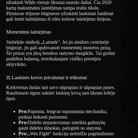
užrakinti Wilds vietoje likusiai raundo daliai. Čia 2920
kartų maksimalus laimėjimas tampa realiu tikslu.
Pirmuose trijuose būgnuose užrakinti laukiniai žaidimai
gali lemti laimėjimus iš eilės keliose laimėjimo linijose.
Momentinis laimėjimas
Stebėkite simbolį „Laimėk“. Jei jis atsidurs centrinėje
būgnoje, jis gali apdovanoti momentinį monetos prizą.
Šis prizas yra jūsų bendros statymo daugiklis. Tai greitai
padidina balansą, nereikalaujant visiško premijos
aktyviklio.
⚖️ Laukinės kovos privalumai ir trūkumai
Kiekvienas lizdas turi savo stipriąsias ir silpnąsias puses.
Raudonasis tigras sukūrė laukinę kovą tam tikram lošėjo
tipui.
Pro:
Paprasta, lengvai suprantama mechanika,
puikiai tinkanti puristams.
Pro:
Didelis nepastovumas suteikia galimybę
gauti dideles išmokas, palyginti su statymu.
Pro:
„Win Fight“ funkcija neleidžia pagrindiniam