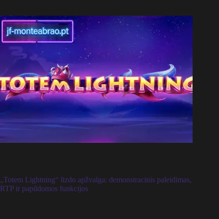
„Totem Lightning“ lizdo apžvalga: demonstracinis paleidimas,
RTP ir papildomos funkcijos