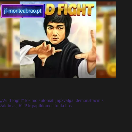
„Wild Fight“ lošimo automatų apžvalga: demonstracinis
žaidimas, RTP ir papildomos funkcijos