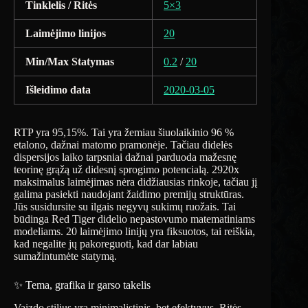
Tinklelis / Ritės
5×3
Laimėjimo linijos
20
Min/Max Statymas
0.2
/
20
Išleidimo data
2020-03-05
RTP yra 95,15%. Tai yra žemiau šiuolaikinio 96 %
etalono, dažnai matomo pramonėje. Tačiau didelės
dispersijos laiko tarpsniai dažnai parduoda mažesnę
teorinę grąžą už didesnį sprogimo potencialą. 2920x
maksimalus laimėjimas nėra didžiausias rinkoje, tačiau jį
galima pasiekti naudojant žaidimo premijų struktūras.
Jūs susidursite su ilgais negyvų sukimų ruožais. Tai
būdinga Red Tiger didelio nepastovumo matematiniams
modeliams. 20 laimėjimo linijų yra fiksuotos, tai reiškia,
kad negalite jų pakoreguoti, kad dar labiau
sumažintumėte statymą.
✨ Tema, grafika ir garso takelis
Vaizdo stilius yra minimalistinis, bet efektyvus. Ritės