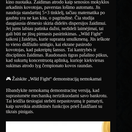
kino nuotaika. Žaidimas atrodo kaip senosios mokyklos
arkadinis kovotojas, paverstas lošimo automatu. Jis
naudoja standartinį 5×3 tinklelį, tačiau matematika po
gaubtu yra ne kas kita, o pagrindinė. Čia studija
daugiausia dėmesio skiria didelės dispersijos žaidimui.
Jei jums labiau patinka dažni, nedideli laimėjimai, tai
gali būti ne jūsų pirmasis pasirinkimas. „Wild Fight“
taikosi į žaidėjus, kurie supranta smulkmeną. Jūs ieškote
to vieno didžiulio smūgio, kai ekrane pasirodo
kovotojas, kad pakreiptų šansus. Tai kantrybės ir
disciplinos žaidimas. Raudonasis tigras pašalino pūkus,
kad sukurtų koncentruotą aplinką, kurioje kiekvienas
sukimas atrodo lyg čempionato kovos raundas.
🎮 Žaiskite „Wild Fight“ demonstraciją nemokamai
Išbandykite nemokamą demonstracinę versiją, kad
suprastumėte mechaniką nerizikuodami savo bankrotu.
Tai leidžia tiesiogiai stebėti nepastovumą ir pamatyti,
kaip suveikia atsitiktinės funkcijos prieš žaidžiant su
tikrais pinigais.