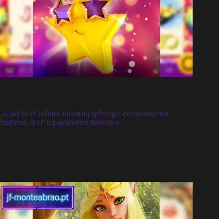
„Gold Star“ lošimo automatų apžvalga: demonstracinis
žaidimas, RTP ir papildomos funkcijos