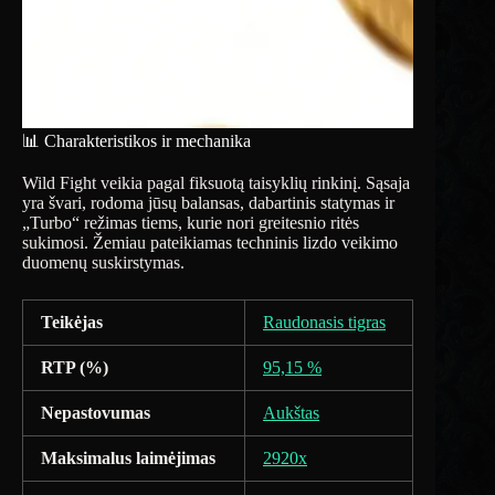
📊 Charakteristikos ir mechanika
Wild Fight veikia pagal fiksuotą taisyklių rinkinį. Sąsaja
yra švari, rodoma jūsų balansas, dabartinis statymas ir
„Turbo“ režimas tiems, kurie nori greitesnio ritės
sukimosi. Žemiau pateikiamas techninis lizdo veikimo
duomenų suskirstymas.
Teikėjas
Raudonasis tigras
RTP (%)
95,15 %
Nepastovumas
Aukštas
Maksimalus laimėjimas
2920x