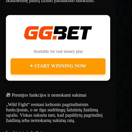
skaitmeninę patirtį fizinio įsitraukimo sluoksniu.
Available for real money play
⭐ START WINNING NOW
🎁 Premijos funkcijos ir nemokami sukimai
„Wild Fight“ remiasi keliomis pagrindinėmis
funkcijomis, o ne ilgu sudėtingų šalutinių žaidimų
sąrašu. Viskas sukurta tam, kad papildytų pagrindinį
žaidimą arba nemokamų sukimų ratą.