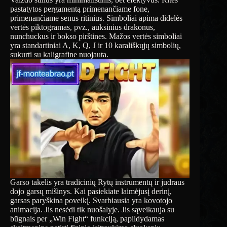
pastatytos pergamentą primenančiame fone,
primenančiame senus ritinius. Simboliai apima didelės
vertės piktogramas, pvz., auksinius drakonus,
nunchuckus ir bokso pirštines. Mažos vertės simboliai
yra standartiniai A, K, Q, J ir 10 karališkųjų simbolių,
sukurti su kaligrafine nuojauta.
Garso takelis yra tradicinių Rytų instrumentų ir judraus
dojo garsų mišinys. Kai pasiekiate laimėjusį derinį,
garsas paryškina poveikį. Svarbiausia yra kovotojo
animacija. Jis nesėdi tik nuošalyje. Jis sąveikauja su
būgnais per „Win Fight“ funkciją, papildydamas