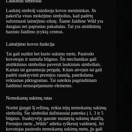
Laukiniai simboliai
Laukinį simbolį vaizduoja kovos menininkas. Jis
pakeičia visus mokėjimo simbolius, kad padėtų
suformuoti laimėjimo eilutę. Šiame žaidime Wild yra
daugiau nei paprastas pakaitalas. Tai yra atsitiktinių
bazinio žaidimo įvykių centras.
Laimėjimo kovos funkcija
Tai gali nutikti bet kurio sukimo metu. Pasirodo
kovotojas ir sumuša būgnus. Šis mechanikas gali
atsitiktinius simbolius paversti laukiniais simboliais.
Kartais tai garantuoja pergalę. Kitais atvejais tai gali
padėti suaktyvinti premijos raundą, pateikdama
reikiamas piktogramas. Tai suteikia pagrindiniam
žaidimui nenuspėjamumo elemento.
Nemokamų sukimų ratas
Norint įjungti šį režimą, reikia trijų nemokamų sukimų
simbolių. Šie simboliai dažniausiai patenka į 1, 3 ir 5
būgnus. Suaktyvėję gausite nustatytą sukimų skaičių.
Premijos metu „Wilds“ atlieka ryškesnį vaidmenį. Jei
kovotojas pasirodo nemokamų sukimų metu, jis gali