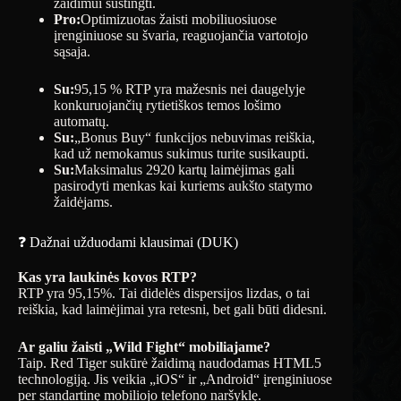
žaidimui sustingti.
Pro:
Optimizuotas žaisti mobiliuosiuose
įrenginiuose su švaria, reaguojančia vartotojo
sąsaja.
Su:
95,15 % RTP yra mažesnis nei daugelyje
konkuruojančių rytietiškos temos lošimo
automatų.
Su:
„Bonus Buy“ funkcijos nebuvimas reiškia,
kad už nemokamus sukimus turite susikaupti.
Su:
Maksimalus 2920 kartų laimėjimas gali
pasirodyti menkas kai kuriems aukšto statymo
žaidėjams.
❓ Dažnai užduodami klausimai (DUK)
Kas yra laukinės kovos RTP?
RTP yra 95,15%. Tai didelės dispersijos lizdas, o tai
reiškia, kad laimėjimai yra retesni, bet gali būti didesni.
Ar galiu žaisti „Wild Fight“ mobiliajame?
Taip. Red Tiger sukūrė žaidimą naudodamas HTML5
technologiją. Jis veikia „iOS“ ir „Android“ įrenginiuose
per standartinę mobiliojo telefono naršyklę.