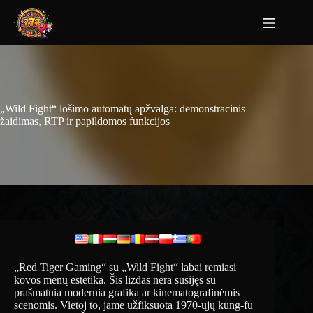
„Wild Fight“ lošimo automatų apžvalga: demonstracinis
žaidimas, RTP ir papildomos funkcijos
„Red Tiger Gaming“ su „Wild Fight“ labai remiasi
kovos menų estetika. Šis lizdas nėra susijęs su
prašmatnia modernia grafika ar kinematografinėmis
scenomis. Vietoj to, jame užfiksuota 1970-ųjų kung-fu