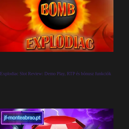
Explodiac Slot Review: Demo Play, RTP és bónusz funkciók