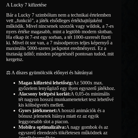
A Lucky 7 kifizetése
Bár a Lucky 7 szimbólum nem a technikai értelemben
vett „funkció”, a játék elsődleges értékhajtójaként
működik. Mivel nincsenek szorzók vagy wildok, a 7-es
nyers értéke magasabb, mint a legtöbb modern slotban.
Ha elkap öt 7-est egy sorban, a tét 1000-szeresét fizeti
ki. Mivel öt sor van, a 7 másodperces teljes képernyő a
maximális 5000-szeres jackpotot eredményezi. Ez a
tisztaság üdítő; minden pörgetésnél pontosan tudod, mit
kergetsz.
⚖️ A díszes gyümölcsök előnyei és hátrányai
Magas kifizetési lehetőség:
Az 5000x max.
győzelem lenyűgöző egy ilyen egyszerű játékhoz.
Alacsony belépési korlát:
A 0,05-ös minimális
tét nagyon hosszú munkameneteket tesz lehetővé
kis költségvetés mellett.
Gyors játékmenet:
A hosszú animációk és a
bónusz jelenetek hiánya miatt ez az egyik
leggyorsabb slot a piacon.
Mobilra optimalizálva:
A nagy gombok és az
egyszerű elrendezés tökéletesen működnek az