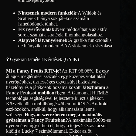
érintőképernyőkön.
Nincsenek modern funkciók:
A Wildok és
Scatterek hiánya sok játékos számára
ismétlődőnek tűnhet.
Fix nyerővonalak:
Nem módosíthatja az aktív
sorok számát a stratégia finomhangolásához.
Alapvető látványelemek:
A grafika funkcionális,
de hiányzik a modern AAA slot-címek csiszolása.
❓ Gyakran Ismételt Kérdések (GYIK)
Mi a Fancy Fruits RTP-je?
Az RTP 96,06%. Ez egy
átlagos megtérülési százalék egy közepes volatilitású
nyerőgéphez, tisztességes egyensúlyt biztosítva a
házelőny és a játékosok hozama között.
Játszhatom a
Fancy Fruitsot mobilon?
Igen. A Gamomat HTML5
technológia segítségével fejlesztette ki ezt a játékot.
Közvetlenül a mobilböngészőben fut iOS és Android
eszközökön, anélkül, hogy alkalmazásra lenne
szüksége.
Hogyan szerezhetem meg a maximális
győzelmet a Fancy Fruitsban?
A maximális 5000x-es
nyereményt úgy érheti el, hogy a teljes 5×3-as rácsot
kitölti a Lucky 7 szimbólummal. Ekkor az öt