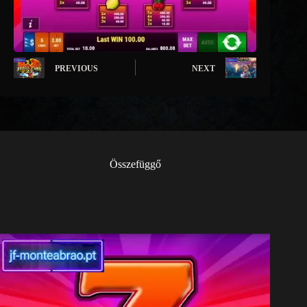
PREVIOUS
NEXT
Összefüggő