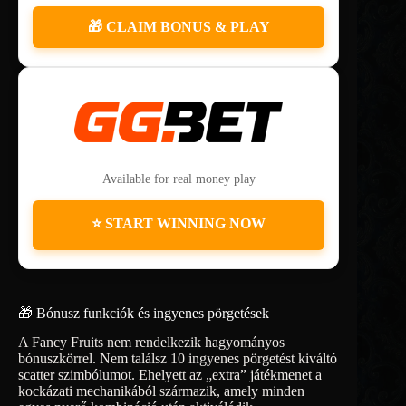
🎁 CLAIM BONUS & PLAY
Available for real money play
⭐ START WINNING NOW
🎁 Bónusz funkciók és ingyenes pörgetések
A Fancy Fruits nem rendelkezik hagyományos
bónuszkörrel. Nem találsz 10 ingyenes pörgetést kiváltó
scatter szimbólumot. Ehelyett az „extra” játékmenet a
kockázati mechanikából származik, amely minden