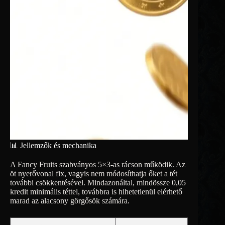
📊 Jellemzők és mechanika
A Fancy Fruits szabványos 5×3-as rácson működik. Az
öt nyerővonal fix, vagyis nem módosíthatja őket a tét
további csökkentésével. Mindazonáltal, mindössze 0,05
kredit minimális téttel, továbbra is hihetetlenül elérhető
marad az alacsony görgősök számára.