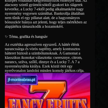
közepes volatilitás kiegyensúlyozott élményre utal. Az
alacsony szintű gyümölcsöktől gyakori kis slágerek
keveréke, a Lucky 7-ektől pedig alkalmanként nagy
nyeremény vegyesen számíthat. Bankrollja általában
nem tűnik el egy pillanat alatt, de a hagyományos
bónuszkör hiánya azt jelenti, hogy teljes mértékben az
alapjátékra támaszkodik a hozamokért.
✨ Téma, grafika és hangsáv
Az esztétika agresszíven egyszerű. A háttér élénk
narancssárga és vörös napfény, amely kontrasztos
hátteret biztosít a szimbólumoknak. A Gamomat a
klasszikus ikonokat választotta: cseresznye, citrom,
narancs, szilva, szőlő, dinnye és a Lucky 7. A 7 a
nyereménytábla királya. Ezek közül ötöt egy
nyerővonalon landolni minden komoly játékos célja.