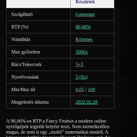
Funkció
Részletek
Szolgáltató
Gamomat
RTP (%)
96,06%
Volatilitás
Közepes
Max győzelem
5000x
Rács/Tekercsek
5×3
Nyerővonalak
5 (fix)
Min/Max tét
0.05
/
100
Megjelenés dátuma
2022.02.28
A 96,06%-os RTP a Fancy Fruitsot a modern online
nyerőgépek legjobb helyére teszi. Nem kiemelkedően
magas, de nem is egy „mohó” matematikai modell. A