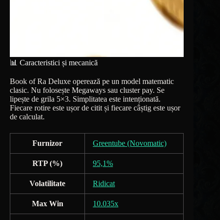
📊 Caracteristici și mecanică
Book of Ra Deluxe operează pe un model matematic
clasic. Nu folosește Megaways sau cluster pay. Se
lipește de grila 5×3. Simplitatea este intenționată.
Fiecare rotire este ușor de citit și fiecare câștig este ușor
de calculat.
Furnizor
Greentube (Novomatic)
RTP (%)
95,1%
Volatilitate
Ridicat
Max Win
10.035x