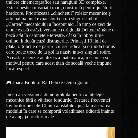
trailere cinematografice sau narațiuni 3D complexe.
Este o bestie cu variații mari, construită pentru jucătorii
hardcore. Prioritizează „clinchetul” rolelor mecanice și
adrenalina unei expansiuni cu un singur simbol.
„Cartea” mecanicului a început aici. În timp ce zeci de
clone există astăzi, versiunea originală Deluxe rămâne o
bază atât în ​​cabinetele terestre, cât și în lobby-urile
online. Îndepărtează distragerile. Primești 10 linii de
plată, o funcție de pariuri cu risc ridicat și o rundă bonus
care poate trece de la gol la masiv într-o singură rotire.
Această recenzie analizează matematica, mecanica și
motivul pentru care acest titan de școală veche impune
încă respect.
🎮 Joacă Book of Ra Deluxe Demo gratuit
Încercați versiunea demo gratuită pentru a înțelege
mecanica fără a vă risca fondurile. Testarea frecvenței
loviturilor pe cele 10 linii ajustabile ajută la măsurarea
modului în care se comportă volatilitatea ridicată înainte
de a angaja fonduri reale.