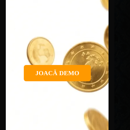
JOACĂ DEMO