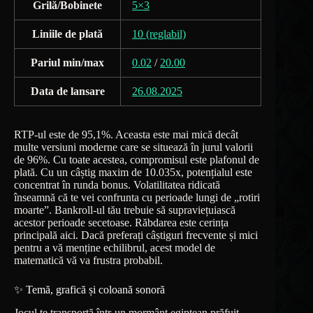
Grilă/Bobinete
5×3
Liniile de plată
10 (reglabil)
Pariul min/max
0.02
/
20.00
Data de lansare
26.08.2025
RTP-ul este de 95,1%. Aceasta este mai mică decât
multe versiuni moderne care se situează în jurul valorii
de 96%. Cu toate acestea, compromisul este plafonul de
plată. Cu un câștig maxim de 10.035x, potențialul este
concentrat în runda bonus. Volatilitatea ridicată
înseamnă că te vei confrunta cu perioade lungi de „rotiri
moarte”. Bankroll-ul tău trebuie să supraviețuiască
acestor perioade secetoase. Răbdarea este cerința
principală aici. Dacă preferați câștiguri frecvente și mici
pentru a vă menține echilibrul, acest model de
matematică vă va frustra probabil.
✨ Temă, grafică și coloană sonoră
Jocul te transportă într-un mormânt egiptean prăfuit.