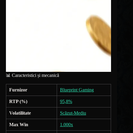
📊 Caracteristici și mecanică
Furnizor
Blueprint Gaming
RTP (%)
95,8%
Volatilitate
Scăzut-Mediu
Max Win
1.000x