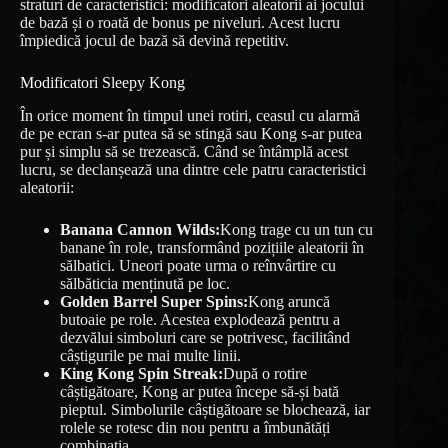
straturi de caracteristici: modificatori aleatorii ai jocului
de bază și o roată de bonus pe niveluri. Acest lucru
împiedică jocul de bază să devină repetitiv.
Modificatori Sleepy Kong
În orice moment în timpul unei rotiri, ceasul cu alarmă
de pe ecran s-ar putea să se stingă sau Kong s-ar putea
pur și simplu să se trezească. Când se întâmplă acest
lucru, se declanșează una dintre cele patru caracteristici
aleatorii:
Banana Cannon Wilds:
Kong trage cu un tun cu
banane în role, transformând pozițiile aleatorii în
sălbatici. Uneori poate urma o reînvârtire cu
sălbăticia menținută pe loc.
Golden Barrel Super Spins:
Kong aruncă
butoaie pe role. Acestea explodează pentru a
dezvălui simboluri care se potrivesc, facilitând
câștigurile pe mai multe linii.
King Kong Spin Streak:
După o rotire
câștigătoare, Kong ar putea începe să-și bată
pieptul. Simbolurile câștigătoare se blochează, iar
rolele se rotesc din nou pentru a îmbunătăți
combinația.