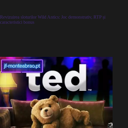
Revizuirea sloturilor Wild Antics: Joc demonstrativ, RTP și
caracteristici bonus