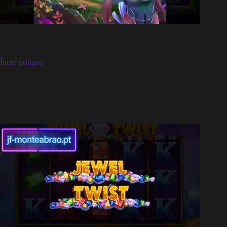
Înger prințesă