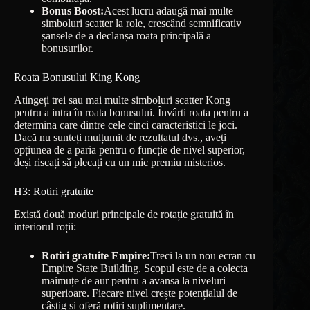
Bonus Boost:
Acest lucru adaugă mai multe
simboluri scatter la role, crescând semnificativ
șansele de a declanșa roata principală a
bonusurilor.
Roata Bonusului King Kong
Atingeți trei sau mai multe simboluri scatter Kong
pentru a intra în roata bonusului. Învârti roata pentru a
determina care dintre cele cinci caracteristici le joci.
Dacă nu sunteți mulțumit de rezultatul dvs., aveți
opțiunea de a paria pentru o funcție de nivel superior,
deși riscați să plecați cu un mic premiu misterios.
H3: Rotiri gratuite
Există două moduri principale de rotație gratuită în
interiorul roții:
Rotiri gratuite Empire:
Treci la un nou ecran cu
Empire State Building. Scopul este de a colecta
maimuțe de aur pentru a avansa la niveluri
superioare. Fiecare nivel crește potențialul de
câștig și oferă rotiri suplimentare.