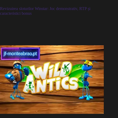
Revizuirea sloturilor Winstar: Joc demonstrativ, RTP și
caracteristici bonus