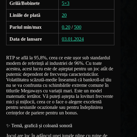
Grilă/Bobinete
5×3
Liniile de plată
20
Pariul min/max
0.20
/
500
Data de lansare
03.01.2024
RTP se află la 95,8%, ceea ce este ușor sub standardul
modern de referință al industriei de 96%. Cu toate
acestea, acest lucru este de așteptat pentru un joc atât de
puternic dependent de frecvența caracteristicilor.
Volatilitatea scăzută-medie înseamnă că bankroll-ul tău
nu se va confrunta cu schimbările extreme comune în
titlurile Megaways cu variații mari. Este un model
matematic iertător. Vă puteți aștepta la lovituri frecvente
mici și mijlocii, ceea ce o face o alegere excelentă
pentru sesiunile ocazionale sau pentru îndeplinirea
cerințelor de pariere pentru un bonus.
✨ Temă, grafică și coloană sonoră
Jocul are loc în adâncul unei jungle pline cu ruine de