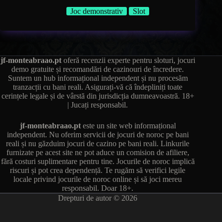
Joc demonstrativ
Slot
jf-monteabraao.pt
oferă recenzii experte pentru sloturi, jocuri
demo gratuite și recomandări de cazinouri de încredere.
Suntem un hub informațional independent și nu procesăm
tranzacții cu bani reali. Asigurați-vă că îndepliniți toate
cerințele legale și de vârstă din jurisdicția dumneavoastră. 18+
| Jucați responsabil.
jf-monteabraao.pt
este un site web informațional
independent. Nu oferim servicii de jocuri de noroc pe bani
reali și nu găzduim jocuri de cazino pe bani reali. Linkurile
furnizate pe acest site ne pot aduce un comision de afiliere,
fără costuri suplimentare pentru tine. Jocurile de noroc implică
riscuri și pot crea dependență. Te rugăm să verifici legile
locale privind jocurile de noroc online și să joci mereu
responsabil. Doar 18+.
Drepturi de autor © 2026