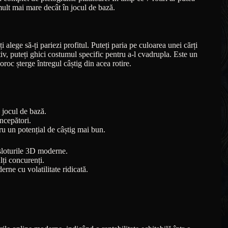
mult mai mare decât în ​​jocul de bază.
alege să-ți pariezi profitul. Puteți paria pe culoarea unei cărți
tiv, puteți ghici costumul specific pentru a-l cvadrupla. Este un
oroc șterge întregul câștig din acea rotire.
n jocul de bază.
ncepători.
u un potențial de câștig mai bun.
 sloturile 3D moderne.
lți concurenți.
rne cu volatilitate ridicată.