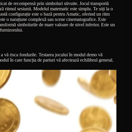
icat de recompensă prin simboluri stivuite. Jocul transportă
ează ritmul sesiunii. Modelul matematic este simplu. Te uiți la o
ceastă configurație este o bază pentru Amatic, oferind un ritm
 este o narațiune complexă sau scene cinematografice. Este
ransformă simbolurile de mare valoare de nivel inferior. Este un
furnizorului.
 a vă risca fondurile. Testarea jocului în modul demo vă
modul în care funcția de pariuri vă afectează echilibrul general.