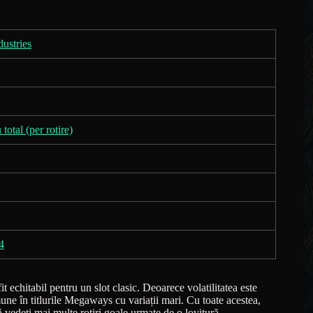
ustries
total (per rotire)
4
 echitabil pentru un slot clasic. Deoarece volatilitatea este
e în titlurile Megaways cu variații mari. Cu toate acestea,
ă vedeți mai multe rotiri goale urmate de o lovitură