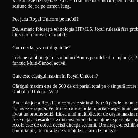
RTP-ul este de 96,00%. Aceasta este media standard pentru sloturi
sesiune de joc pe termen lung.
Pot juca Royal Unicorn pe mobil?
Da. Amatic folosește tehnologia HTML5. Jocul rulează fără proble
direct prin browserul mobil.
Cum declanșez rotiri gratuite?
Trebuie să obțineți trei simboluri Bonus pe rolele din mijloc (2, 3 
funcția Multi-Simbol activă.
Care este câștigul maxim în Royal Unicorn?
Câștigul maxim este de 500 de ori pariul total pe o singură rotire.
simboluri Unicorn Wild.
Bucla de joc a Royal Unicorn este strânsă. Nu vă pierde timpul cu
bonus este rapidă. Pentru cei care acordă prioritate aspectului „g
livrat un produs solid. Lipsa unui multiplicator de câștig maxim ri
frecvența accesărilor de dimensiuni medii menține experiența capt
Acolo este de obicei decisă direcția sesiunii. Urmărește-ți echilib
confortabil și bucură-te de vibrațiile clasice de fantezie.