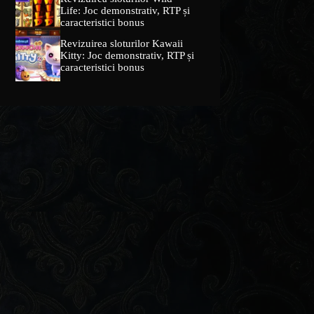
Life: Joc demonstrativ, RTP și
caracteristici bonus
Revizuirea sloturilor Kawaii
Kitty: Joc demonstrativ, RTP și
caracteristici bonus