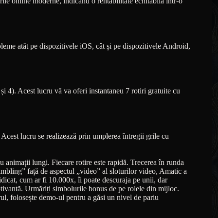
le online moderne, indicând o rentabilitate echitabilă într-o
me atât pe dispozitivele iOS, cât și pe dispozitivele Android,
și 4). Acest lucru vă va oferi instantaneu 7 rotiri gratuite cu
 Acest lucru se realizează prin umplerea întregii grile cu
 animații lungi. Fiecare rotire este rapidă. Trecerea în runda
ambling” față de aspectul „video” al sloturilor video, Amatic a
dicat, cum ar fi 10.000x, îi poate descuraja pe unii, dar
ivantă. Urmăriți simbolurile bonus de pe rolele din mijloc.
rul, folosește demo-ul pentru a găsi un nivel de pariu