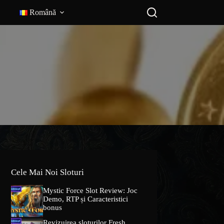
Română
Cele Mai Noi Sloturi
Mystic Force Slot Review: Joc
Demo, RTP și Caracteristici
bonus
Revizuirea sloturilor Fresh