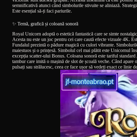
semnificativă atunci când simbolurile stivuite se aliniază. Strategi
Este esențial să-ți faci pariurile.
✨ Temă, grafică și coloană sonoră
Royal Unicorn adoptă o estetică fantastică care se simte nostalgică.
Acesta nu este un joc pentru cei care caută efecte vizuale 4K. Est
Fundalul prezintă o pădure magică cu culori vibrante. Simbolurile
maiestuos și o prințesă. Simbolul cel mai plătit este Unicornul în
excepția scatter-ului Bonus. Coloana sonoră este tariful standard 
tambur care imită o mașină de slot de școală veche. Când apare o 
pulsați sau strălucesc, ceea ce face ușor să vedeți exact ce linie de