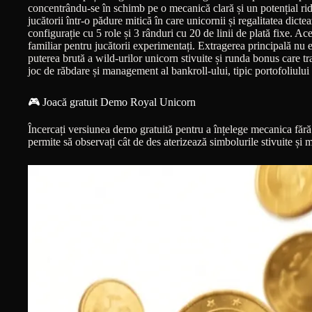
concentrându-se în schimb pe o mecanică clară și un potențial rid
jucătorii într-o pădure mitică în care unicornii și regalitatea dict
configurație cu 5 role și 3 rânduri cu 20 de linii de plată fixe. A
familiar pentru jucătorii experimentați. Extragerea principală nu
puterea brută a wild-urilor unicorn stivuite și runda bonus care t
joc de răbdare și management al bankroll-ului, tipic portofoliului 
🎮 Joacă gratuit Demo Royal Unicorn
Încercați versiunea demo gratuită pentru a înțelege mecanica fără
permite să observați cât de des aterizează simbolurile stivuite și 