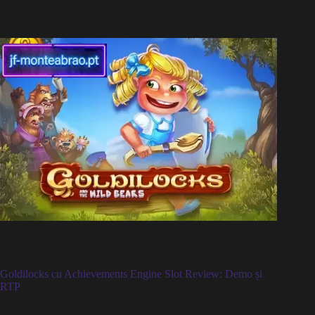
Goldilocks cu Achievements Engine Slot Review: Demo și
RTP