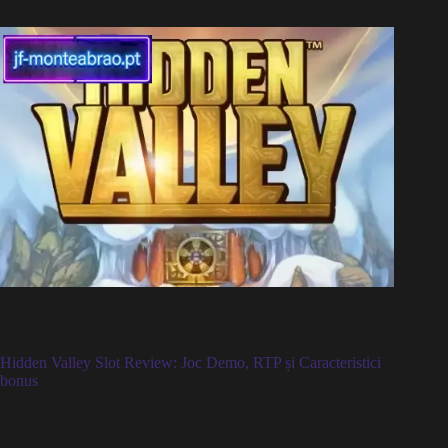
Hidden Valley Slot Review: Joc Demo, RTP și Caracteristici
bonus