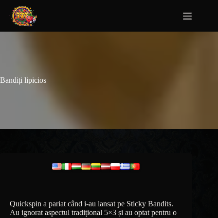
Bandiți lipicios
Quickspin a pariat când i-au lansat pe Sticky Bandits.
Au ignorat aspectul tradițional 5×3 și au optat pentru o