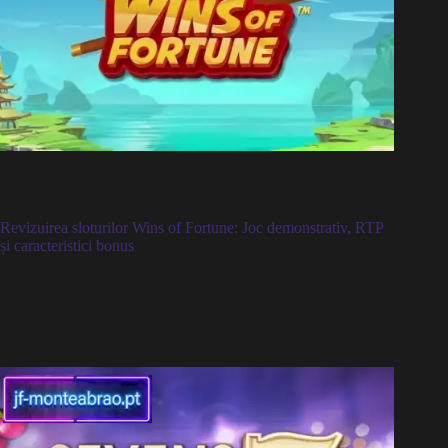
Revizuirea sloturilor Wins of Fortune: Joc demonstrativ, RTP
și caracteristici bonus