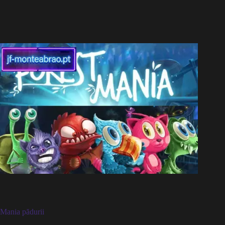
Mania pădurii