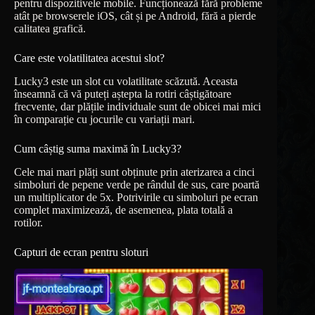
pentru dispozitivele mobile. Funcționează fără probleme
atât pe browserele iOS, cât și pe Android, fără a pierde
calitatea grafică.
Care este volatilitatea acestui slot?
Lucky3 este un slot cu volatilitate scăzută. Aceasta
înseamnă că vă puteți aștepta la rotiri câștigătoare
frecvente, dar plățile individuale sunt de obicei mai mici
în comparație cu jocurile cu variații mari.
Cum câștig suma maximă în Lucky3?
Cele mai mari plăți sunt obținute prin aterizarea a cinci
simboluri de pepene verde pe rândul de sus, care poartă
un multiplicator de 5x. Potrivirile cu simboluri pe ecran
complet maximizează, de asemenea, plata totală a
rotilor.
Capturi de ecran pentru sloturi