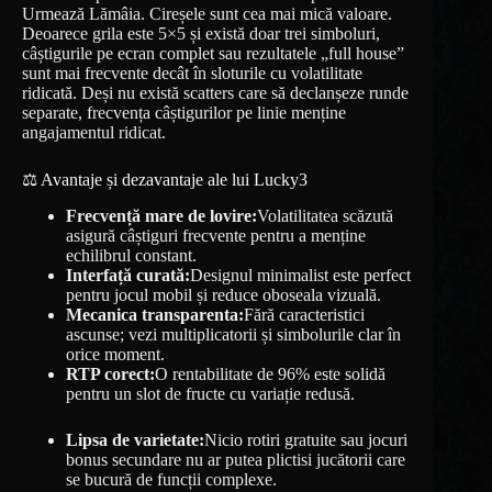
Urmează Lămâia. Cireșele sunt cea mai mică valoare.
Deoarece grila este 5×5 și există doar trei simboluri,
câștigurile pe ecran complet sau rezultatele „full house”
sunt mai frecvente decât în ​​sloturile cu volatilitate
ridicată. Deși nu există scatters care să declanșeze runde
separate, frecvența câștigurilor pe linie menține
angajamentul ridicat.
⚖️ Avantaje și dezavantaje ale lui Lucky3
Frecvență mare de lovire:
Volatilitatea scăzută
asigură câștiguri frecvente pentru a menține
echilibrul constant.
Interfață curată:
Designul minimalist este perfect
pentru jocul mobil și reduce oboseala vizuală.
Mecanica transparenta:
Fără caracteristici
ascunse; vezi multiplicatorii și simbolurile clar în
orice moment.
RTP corect:
O rentabilitate de 96% este solidă
pentru un slot de fructe cu variație redusă.
Lipsa de varietate:
Nicio rotiri gratuite sau jocuri
bonus secundare nu ar putea plictisi jucătorii care
se bucură de funcții complexe.