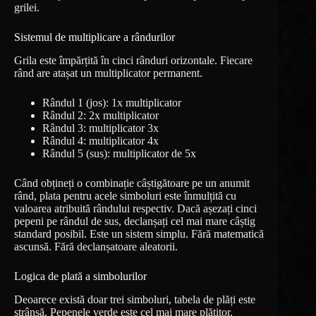
grilei.
Sistemul de multiplicare a rândurilor
Grila este împărțită în cinci rânduri orizontale. Fiecare
rând are atașat un multiplicator permanent.
Rândul 1 (jos): 1x multiplicator
Rândul 2: 2x multiplicator
Rândul 3: multiplicator 3x
Rândul 4: multiplicator 4x
Rândul 5 (sus): multiplicator de 5x
Când obțineți o combinație câștigătoare pe un anumit
rând, plata pentru acele simboluri este înmulțită cu
valoarea atribuită rândului respectiv. Dacă așezați cinci
pepeni pe rândul de sus, declanșați cel mai mare câștig
standard posibil. Este un sistem simplu. Fără matematică
ascunsă. Fără declanșatoare aleatorii.
Logica de plată a simbolurilor
Deoarece există doar trei simboluri, tabela de plăți este
strânsă. Pepenele verde este cel mai mare plătitor.