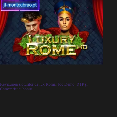
Revizuirea sloturilor de lux Roma: Joc Demo, RTP și
Caracteristici bonus