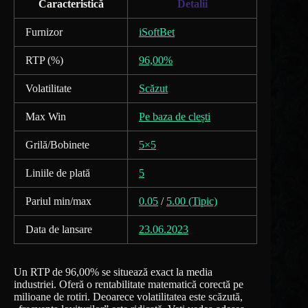
Caracteristică
Detalii
Furnizor
iSoftBet
RTP (%)
96,00%
Volatilitate
Scăzut
Max Win
Pe baza de clești
Grilă/Bobinete
5×5
Liniile de plată
5
Pariul min/max
0.05
/
5.00 (Tipic)
Data de lansare
23.06.2023
Un RTP de 96,00% se situează exact la media
industriei. Oferă o rentabilitate matematică corectă pe
milioane de rotiri. Deoarece volatilitatea este scăzută,