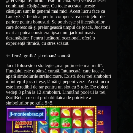
„frecvența loviturilor” este ridicată. Veți vedea adesea
combinații câștigătoare. Cu toate acestea, aceste
câștiguri sunt în general mai mici. Acest lucru face ca
Lucky3 să fie ideal pentru compensarea cerințelor de
pariere pentru bonusuri. Se potrivește și începătorilor
care doresc să-și prelungească timpul de joacă. Jucătorii
mari ar putea considera lipsa unui jackpot masiv
dezamăgitor. Pentru jucătorul ocazional, oferă o
experiență ritmică, cu stres scăzut.
✨ Temă, grafică și coloană sonoră
Jocul folosește o strategie „mai puțin este mai mult”.
Fundalul este o pânză curată, întunecată, care face să
apară simbolurile strălucitoare. Există doar trei simboluri
în întregul joc: cireșe, lămâi și pepeni verzi. Acest lucru
este incredibil de rar pentru un slot cu 5 role. De obicei,
vedeți 8 până la 12 simboluri. Limitând pool-ul la trei,
iSoftBet a crescut probabilitatea de potrivire a
simbolurilor pe grila 5×5.