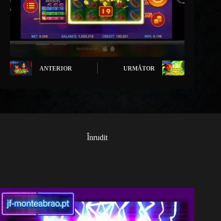
ANTERIOR
URMĂTOR
Înrudit