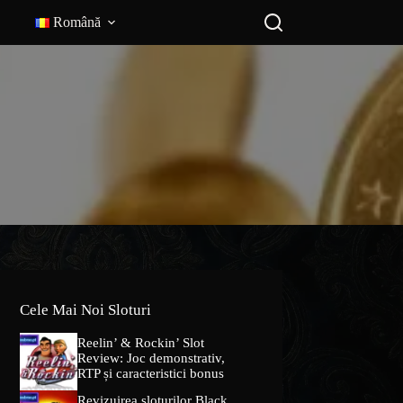
Română
Cele Mai Noi Sloturi
Reelin’ & Rockin’ Slot
Review: Joc demonstrativ,
RTP și caracteristici bonus
Revizuirea sloturilor Black