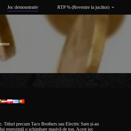
Joc demonstrativ
RTP % (Revenire la jucător)
 bonus
e. Titluri precum Taco Brothers sau Electric Sam și-au
iului reprezintă o schimbare masivă de ton. Acest joc