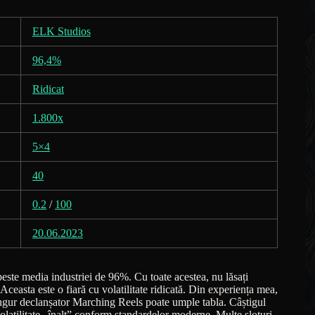
ELK Studios
96,4%
Ridicat
1.800x
5×4
40
0.2
/
100
20.06.2023
peste media industriei de 96%. Cu toate acestea, nu lăsați
Aceasta este o fiară cu volatilitate ridicată. Din experiența mea,
 singur declanșator Marching Reels poate umple tabla. Câștigul
atilitate „înalt” conform standardelor moderne. Multe sloturi