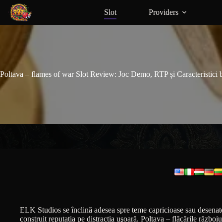
Slot
Providers
Poltava – flames of war Slot Review: Joc Demo, RTP și Caracteristici
ELK Studios se înclină adesea spre teme capricioase sau desenat
construit reputația pe distracția uşoară. Poltava – flăcările războ