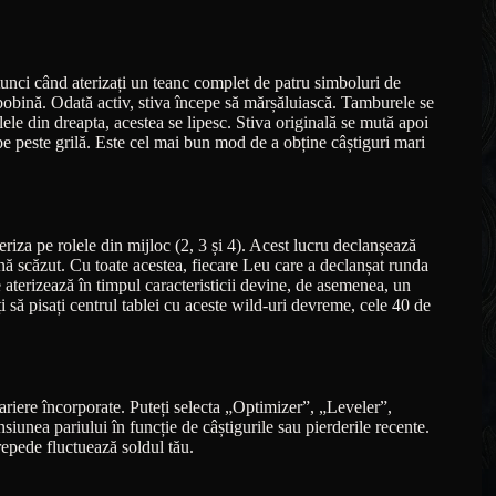
unci când aterizați un teanc complet de patru simboluri de
 bobină. Odată activ, stiva începe să mărșăluiască. Tamburele se
lele din dreapta, acestea se lipesc. Stiva originală se mută apoi
upe peste grilă. Este cel mai bun mod de a obține câștiguri mari
eriza pe rolele din mijloc (2, 3 și 4). Acest lucru declanșează
nă scăzut. Cu toate acestea, fiecare Leu care a declanșat runda
 aterizează în timpul caracteristicii devine, de asemenea, un
ți să pisați centrul tablei cu aceste wild-uri devreme, cele 40 de
riere încorporate. Puteți selecta „Optimizer”, „Leveler”,
unea pariului în funcție de câștigurile sau pierderile recente.
epede fluctuează soldul tău.