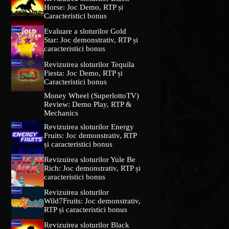
Horse: Joc Demo, RTP și
Caracteristici bonus
Evaluare a sloturilor Gold
Star: Joc demonstrativ, RTP și
caracteristici bonus
Revizuirea sloturilor Tequila
Fiesta: Joc Demo, RTP și
Caracteristici bonus
Money Wheel (SuperlottoTV)
Review: Demo Play, RTP &
Mechanics
Revizuirea sloturilor Energy
Fruits: Joc demonstrativ, RTP
și caracteristici bonus
Revizuirea sloturilor Yule Be
Rich: Joc demonstrativ, RTP și
caracteristici bonus
Revizuirea sloturilor
Wild7Fruits: Joc demonstrativ,
RTP și caracteristici bonus
Revizuirea sloturilor Black