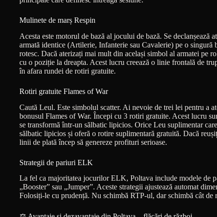
Mulinete de marș Respin
Acesta este motorul de bază al jocului de bază. Se declanșează at
armată identice (Artilerie, Infanterie sau Cavalerie) pe o singură
rotesc. Dacă aterizați mai mult din același simbol al armatei pe ro
cu o poziție la dreapta. Acest lucru creează o linie frontală de tr
în afara rundei de rotiri gratuite.
Rotiri gratuite Flames of War
Caută Leul. Este simbolul scatter. Ai nevoie de trei lei pentru a at
bonusul Flames of War. Începi cu 3 rotiri gratuite. Acest lucru su
se transformă într-un sălbatic lipicios. Orice Leu suplimentar care
sălbatic lipicios și oferă o rotire suplimentară gratuită. Dacă reuși
linii de plată încep să genereze profituri serioase.
Strategii de pariuri ELK
La fel ca majoritatea jocurilor ELK, Poltava include modele de pa
„Booster” sau „Jumper”. Aceste strategii ajustează automat dimensi
Folosiți-le cu prudență. Nu schimbă RTP-ul, dar schimbă cât de r
⚖️ Avantaje și dezavantaje din Poltava – flăcări de război