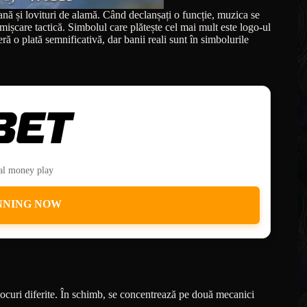
nă și lovituri de alamă. Când declanșați o funcție, muzica se
șcare tactică. Simbolul care plătește cel mai mult este logo-ul
eră o plată semnificativă, dar banii reali sunt în simbolurile
eal money play
NNING NOW
jocuri diferite. În schimb, se concentrează pe două mecanici