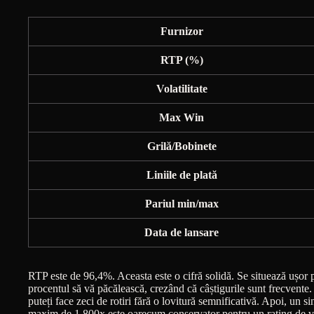
Furnizor
RTP (%)
Volatilitate
Max Win
Grilă/Bobinete
Liniile de plată
Pariul min/max
Data de lansare
RTP este de 96,4%. Aceasta este o cifră solidă. Se situează ușor 
procentul să vă păcălească, crezând că câștigurile sunt frecvente. 
puteți face zeci de rotiri fără o lovitură semnificativă. Apoi, un
maxim de 1.800x este oarecum conservator pentru un rating de vol