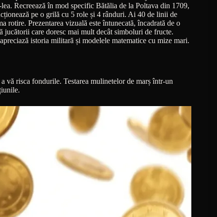
lea. Recreează în mod specific Bătălia de la Poltava din 1709,
ionează pe o grilă cu 5 role și 4 rânduri. Ai 40 de linii de
ima rotire. Prezentarea vizuală este întunecată, încadrată de o
ă jucătorii care doresc mai mult decât simboluri de fructe.
 apreciază istoria militară și modelele matematice cu mize mari.
a vă risca fondurile. Testarea mulinetelor de marș într-un
iunile.