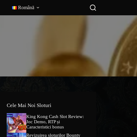
Română
Cele Mai Noi Sloturi
King Kong Cash Slot Review:
Joc Demo, RTP și
Caracteristici bonus
Revizuirea sloturilor Bounty