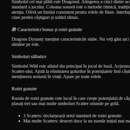
Simbolul cel mai plătit este Dragonul. Atingerea a cinci dintre ace
standard a jocului. Coloana sonoră este o melodie ritmică, tradițio
atenția. Oferă un fundal consistent pentru rolele de filare. Interfa
clare pentru câștiguri și soldul rămas.
🎁 Caracteristici bonus și rotiri gratuite
Dragons Dynasty menține caracteristicile slabe. Nu veți găsi aici
rămâne pe role.
Simboluri sălbatice
Simbolul Wild este aliatul tău principal în jocul de bază. Acționea
Scatter-ului. Ajută la eliminarea golurilor în potențialele linii câșt
menținerea sesiunii în viață. Apare pe toate rolele.
Rotiri gratuite
Runda de rotiri gratuite este locul în care crește potențialul de câ
plasați trei sau mai multe simboluri Scatter oriunde pe grilă.
3 Scatters: declanșează setul standard de rotiri gratuite.
Mai multe Scatters: deseori duce la un număr inițial mai mar