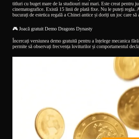
titluri cu buget mare de la studiouri mai mari. Este creat pentru juc
cinematografice. Există 15 linii de plată fixe. Nu le puteți regla.
bucurați de estetica regală a Chinei antice și doriți un joc care să 
🎮 Joacă gratuit Demo Dragons Dynasty
Încercați versiunea demo gratuită pentru a înțelege mecanica fără
permite să observați frecvența loviturilor și comportamentul decla