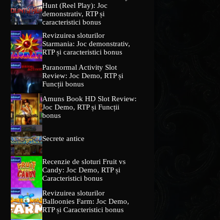
Hunt (Reel Play): Joc
demonstrativ, RTP și
caracteristici bonus
Revizuirea sloturilor
Starmania: Joc demonstrativ,
RTP și caracteristici bonus
Paranormal Activity Slot
Review: Joc Demo, RTP și
Funcții bonus
Amuns Book HD Slot Review:
Joc Demo, RTP și Funcții
bonus
Secrete antice
Recenzie de sloturi Fruit vs
Candy: Joc Demo, RTP și
Caracteristici bonus
Revizuirea sloturilor
Balloonies Farm: Joc Demo,
RTP și Caracteristici bonus