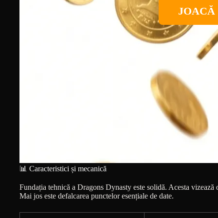
JOACĂ
📊 Caracteristici și mecanică
Fundația tehnică a Dragons Dynasty este solidă. Acesta vizează o n
Mai jos este defalcarea punctelor esențiale de date.