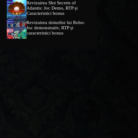
Revizuirea Slot Secrets of
Atlantis: Joc Demo, RTP și
Caracteristici bonus
Revizuirea sloturilor lui Robo:
Joc demonstrativ, RTP și
caracteristici bonus