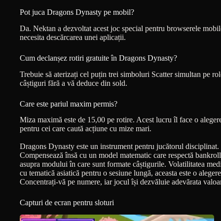
Pot juca Dragons Dynasty pe mobil?
Da. Nektan a dezvoltat acest joc special pentru browserele mobi
necesita descărcarea unei aplicații.
Cum declanșez rotiri gratuite în Dragons Dynasty?
Trebuie să aterizați cel puțin trei simboluri Scatter simultan pe 
câștiguri fără a vă deduce din sold.
Care este pariul maxim permis?
Miza maximă este de 15,00 pe rotire. Acest lucru îl face o alegere
pentru cei care caută acțiune cu mize mari.
Dragons Dynasty este un instrument pentru jucătorul disciplinat. Î
Compensează însă cu un model matematic care respectă bankroll-ul
asupra modului în care sunt formate câștigurile. Volatilitatea med
cu tematică asiatică pentru o sesiune lungă, aceasta este o aleger
Concentrați-vă pe numere, iar jocul își dezvăluie adevărata valoa
Capturi de ecran pentru sloturi