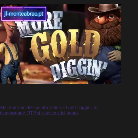
Mai multe analize pentru sloturile Gold Diggin: Joc
demonstrativ, RTP și caracteristici bonus