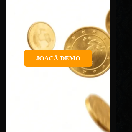
JOACĂ DEMO