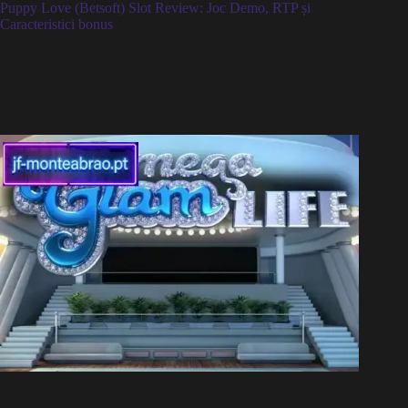
Puppy Love (Betsoft) Slot Review: Joc Demo, RTP și
Caracteristici bonus