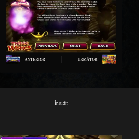
ANTERIOR
URMĂTOR
Înrudit