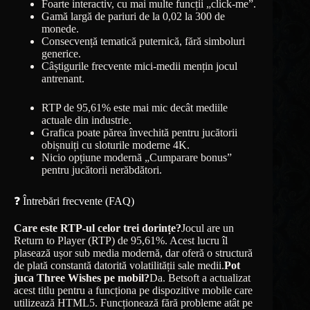
Foarte interactiv, cu mai multe funcții „click-me”.
Gamă largă de pariuri de la 0,02 la 300 de
monede.
Consecvență tematică puternică, fără simboluri
generice.
Câștigurile frecvente mici-medii mențin jocul
antrenant.
RTP de 95,61% este mai mic decât mediile
actuale din industrie.
Grafica poate părea învechită pentru jucătorii
obișnuiți cu sloturile moderne 4K.
Nicio opțiune modernă „Cumparare bonus”
pentru jucătorii nerăbdători.
❓ Întrebări frecvente (FAQ)
Care este RTP-ul celor trei dorințe?
Jocul are un
Return to Player (RTP) de 95,61%. Acest lucru îl
plasează ușor sub media modernă, dar oferă o structură
de plată constantă datorită volatilității sale medii.
Pot
juca Three Wishes pe mobil?
Da. Betsoft a actualizat
acest titlu pentru a funcționa pe dispozitive mobile care
utilizează HTML5. Funcționează fără probleme atât pe