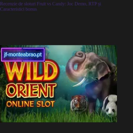
Recenzie de sloturi Fruit vs Candy: Joc Demo, RTP și
Caracteristici bonus