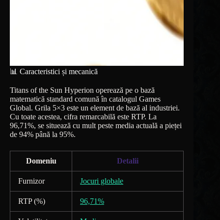
📊 Caracteristici și mecanică
Titans of the Sun Hyperion operează pe o bază
matematică standard comună în catalogul Games
Global. Grila 5×3 este un element de bază al industriei.
Cu toate acestea, cifra remarcabilă este RTP. La
96,71%, se situează cu mult peste media actuală a pieței
de 94% până la 95%.
Domeniu
Detalii
Furnizor
Jocuri globale
RTP (%)
96,71%