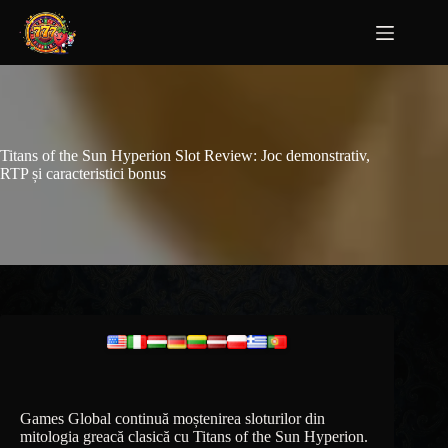
Titans of the Sun Hyperion Slot Review: Joc demonstrativ,
RTP și caracteristici bonus
Games Global continuă moștenirea sloturilor din
mitologia greacă clasică cu Titans of the Sun Hyperion.