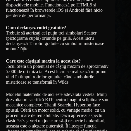
dispozitivele mobile. Funcționează pe HTML5 și
funcționează în browserele iOS și Android fără nicio
pierdere de performanță.
Cum declanșez rotiri gratuite?
Trebuie să aterizați cel puțin trei simboluri Scatter
(pictograma cuplu) oriunde pe grilă. Acest lucru
declanșează 15 rotiri gratuite cu simboluri misterioase
îmbunătățite.
Care este câștigul maxim la acest slot?
Jocul oferă un potențial de câștig maxim de aproximativ
5.000 de ori miza ta. Acest lucru se realizează în primul
rând în timpul rotirilor gratuite, când simbolurile
misterioase se transformă în Wilds.
Modelul matematic de aici este adevărata vedetă. Mulți
dezvoltatori sacrifică RTP pentru imagini sclipitoare sau
mecanice complexe. Titanii Soarelui Hyperion face
opusul. Oferă un motor solid, cu variație medie, cu un
procent mare de rentabilitate. Dacă apreciezi aspectul
clasic 5×3 și vrei un joc care să-ți respecte bankroll-ul,
aceasta este o alegere puternică. Îi lipsește funcția