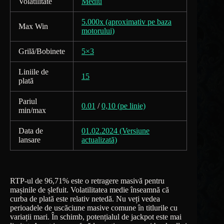
Volatilitate
Mediu
5.000x (aproximativ pe baza
Max Win
motorului)
Grilă/Bobinete
5×3
Liniile de
15
plată
Pariul
0.01
/
0,10 (pe linie)
min/max
Data de
01.02.2024 (Versiune
lansare
actualizată)
RTP-ul de 96,71% este o retragere masivă pentru
mașinile de șlefuit. Volatilitatea medie înseamnă că
curba de plată este relativ netedă. Nu veți vedea
perioadele de uscăciune masive comune în titlurile cu
variații mari. În schimb, potențialul de jackpot este mai