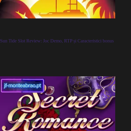
Sun Tide Slot Review: Joc Demo, RTP și Caracteristici bonus