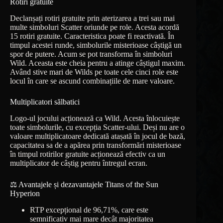
Rotiri gratuite
Declanșați rotiri gratuite prin aterizarea a trei sau mai
multe simboluri Scatter oriunde pe role. Acesta acordă
15 rotiri gratuite. Caracteristica poate fi reactivată. În
timpul acestei runde, simbolurile misterioase câștigă un
spor de putere. Acum se pot transforma în simboluri
Wild. Aceasta este cheia pentru a atinge câștigul maxim.
Având stive mari de Wilds pe toate cele cinci role este
locul în care se ascund combinațiile de mare valoare.
Multiplicatori sălbatici
Logo-ul jocului acționează ca Wild. Acesta înlocuiește
toate simbolurile, cu excepția Scatter-ului. Deși nu are o
valoare multiplicatoare dedicată atașată în jocul de bază,
capacitatea sa de a apărea prin transformări misterioase
în timpul rotirilor gratuite acționează efectiv ca un
multiplicator de câștig pentru întregul ecran.
⚖️ Avantajele și dezavantajele Titans of the Sun
Hyperion
RTP excepțional de 96,71%, care este
semnificativ mai mare decât majoritatea