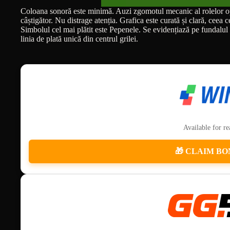
Coloana sonoră este minimă. Auzi zgomotul mecanic al rolelor opr
câștigător. Nu distrage atenția. Grafica este curată și clară, ceea c
Simbolul cel mai plătit este Pepenele. Se evidențiază pe fundalul 
linia de plată unică din centrul grilei.
Available for r
🎁 CLAIM BO