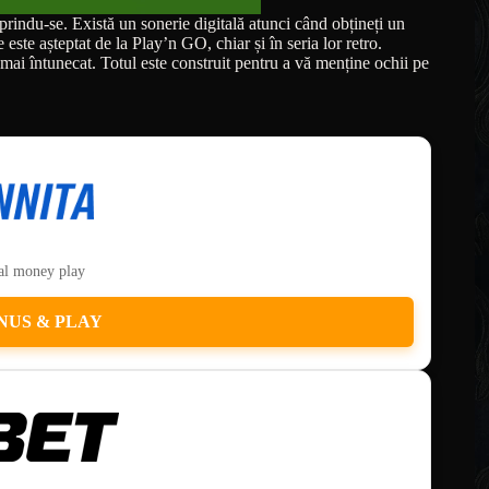
indu-se. Există un sonerie digitală atunci când obțineți un
e este așteptat de la Play’n GO, chiar și în seria lor retro.
mai întunecat. Totul este construit pentru a vă menține ochii pe
eal money play
NUS & PLAY