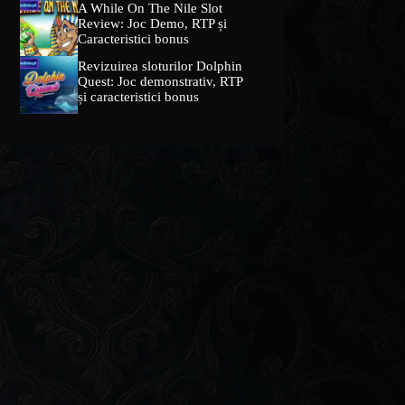
A While On The Nile Slot
Review: Joc Demo, RTP și
Caracteristici bonus
Revizuirea sloturilor Dolphin
Quest: Joc demonstrativ, RTP
și caracteristici bonus