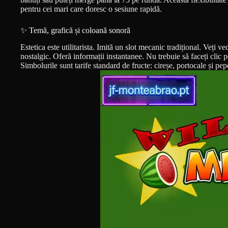
pentru cei mari care doresc o sesiune rapidă.
✨ Temă, grafică și coloană sonoră
Estetica este utilitarista. Imită un slot mecanic tradițional. Veți v
nostalgic. Oferă informații instantanee. Nu trebuie să faceți clic p
Simbolurile sunt tarife standard de fructe: cireșe, portocale și pepe