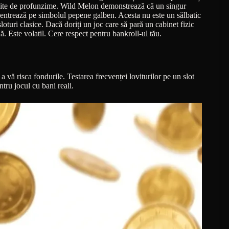
lipsite de profunzime. Wild Melon demonstrează că un singur
entrează pe simbolul pepene galben. Acesta nu este un sălbatic
loturi clasice. Dacă doriți un joc care să pară un cabinet fizic
ă. Este volatil. Cere respect pentru bankroll-ul tău.
 vă risca fondurile. Testarea frecvenței loviturilor pe un slot
tru jocul cu bani reali.