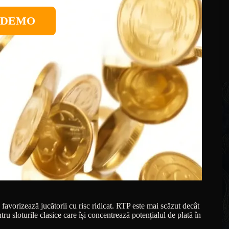
 DEMO
avorizează jucătorii cu risc ridicat. RTP este mai scăzut decât
ru sloturile clasice care își concentrează potențialul de plată în