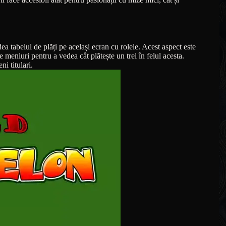
edea tabelul de plăți pe același ecran cu rolele. Acest aspect este
e meniuri pentru a vedea cât plătește un trei în felul acesta.
ni titulari.