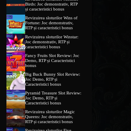
Birds: Joc demonstrativ, RTP
și caracteristici bonus
Revizuirea sloturilor Wins of
Fortune: Joc demonstrativ,
RTP și caracteristici bonus
Revizuirea sloturilor Winstar:
Joc demonstrativ, RTP și
caracteristici bonus
Fancy Fruits Slot Review: Joc
Demo, RTP și Caracteristici
bonus
Big Buck Bunny Slot Review:
Joc Demo, RTP și
Caracteristici bonus
Pyramid Treasure Slot Review:
Joc Demo, RTP și
Caracteristici bonus
Revizuirea sloturilor Magic
Queens: Joc demonstrativ,
RTP și caracteristici bonus
Revizuirea sloturilor Five