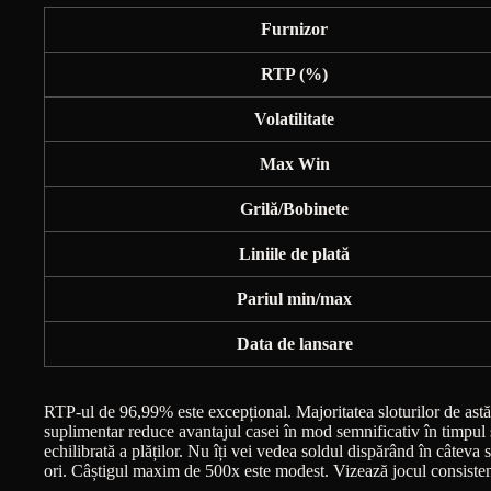
Furnizor
RTP (%)
Volatilitate
Max Win
Grilă/Bobinete
Liniile de plată
Pariul min/max
Data de lansare
RTP-ul de 96,99% este excepțional. Majoritatea sloturilor de ast
suplimentar reduce avantajul casei în mod semnificativ în timpul s
echilibrată a plăților. Nu îți vei vedea soldul dispărând în câtev
ori. Câștigul maxim de 500x este modest. Vizează jocul consiste