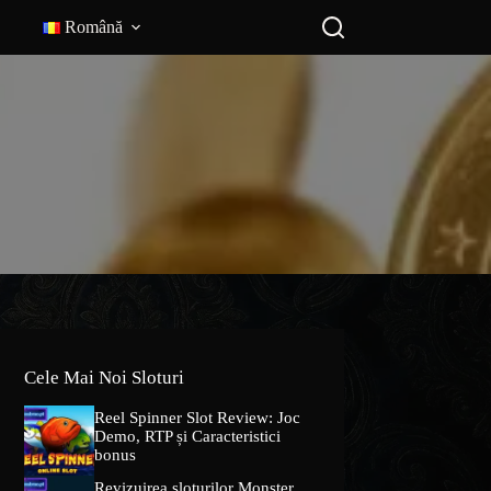
Română
Cele Mai Noi Sloturi
Reel Spinner Slot Review: Joc
Demo, RTP și Caracteristici
bonus
Revizuirea sloturilor Monster