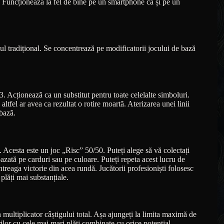
ve. Funcționează la fel de bine pe un smartphone ca și pe un
ul tradițional. Se concentrează pe modificatorii jocului de bază
 Acționează ca un substitut pentru toate celelalte simboluri.
 altfel ar avea ca rezultat o rotire moartă. Aterizarea unei linii
bază.
 Acesta este un joc „Risc” 50/50. Puteți alege să vă colectați
bazată pe carduri sau pe culoare. Puteți repeta acest lucru de
ntreaga victorie din acea rundă. Jucătorii profesioniști folosesc
plăți mai substanțiale.
 multiplicator câștigului total. Așa ajungeți la limita maximă de
ilor cu cele mai mari plăți combinate cu orice potențial