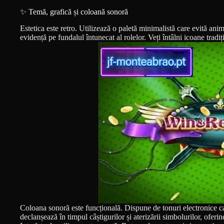
✨ Temă, grafică și coloană sonoră
Estetica este retro. Utilizează o paletă minimalistă care evită anima
evidență pe fundalul întunecat al rolelor. Veți întâlni icoane tradiț
Coloana sonoră este funcțională. Dispune de tonuri electronice ca
declanșează în timpul câștigurilor și aterizării simbolurilor, oferi