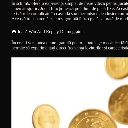
În schimb, oferă o experiență simplă, de mare viteză pentru jucăto
cinematografic. Jocul funcționează pe 5 linii de plată fixe. Aceast
există role complicate în cascadă sau mecanisme de cluster confuze a
Această transparență este revigorantă într-o piață saturată de mo
🎮 Joacă Win And Replay Demo gratuit
Încercați versiunea demo gratuită pentru a înțelege mecanica fără
permite să experimentați direct frecvența loviturilor și caracteris