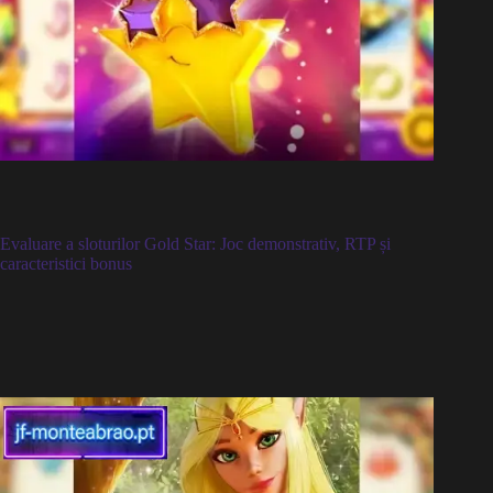
Evaluare a sloturilor Gold Star: Joc demonstrativ, RTP și
caracteristici bonus