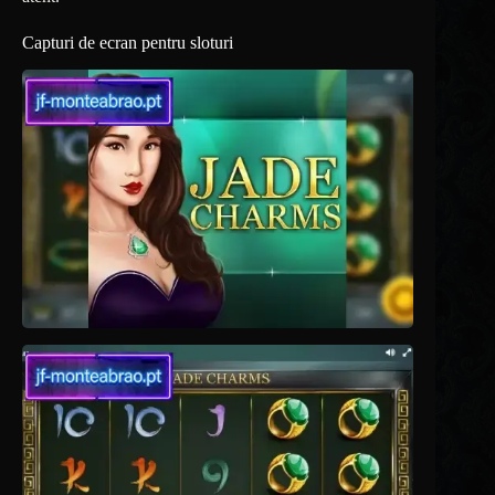
Capturi de ecran pentru sloturi