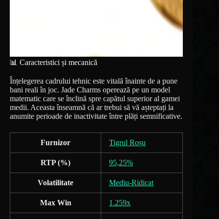
📊 Caracteristici și mecanică
Înțelegerea cadrului tehnic este vitală înainte de a pune
bani reali în joc. Jade Charms operează pe un model
matematic care se înclină spre capătul superior al gamei
medii. Aceasta înseamnă că ar trebui să vă așteptați la
anumite perioade de inactivitate între plăți semnificative.
Furnizor
Tigrul Roșu
RTP (%)
95,25%
Volatilitate
Mediu-Ridicat
Max Win
1.259x