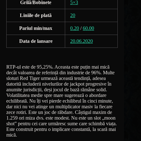
Grilă/Bobinete
5×3
Liniile de plată
20
Pariul min/max
0.20
/
60.00
Data de lansare
20.06.2020
RTP-ul este de 95,25%. Aceasta este puțin mai mică
decât valoarea de referință din industrie de 96%. Multe
sloturi Red Tiger urmează această tendință, adesea
datorită includerii nivelurilor de jackpot progresive în
anumite jurisdicții, deși jocul de bază rămâne solid.
Volatilitatea medie spre mare sugerează o abordare
echilibrată. Nu îți vei pierde echilibrul în cinci minute,
dar nici nu vei atinge un multiplicator masiv la fiecare
zece rotiri. Este un joc de răbdare. Câștigul maxim de
1.259 ori miza dvs. este modest. Nu este un slot „moon
shot” pentru cei care urmăresc sume care schimbă viața.
Este construit pentru o implicare constantă, la scară mai
mică.