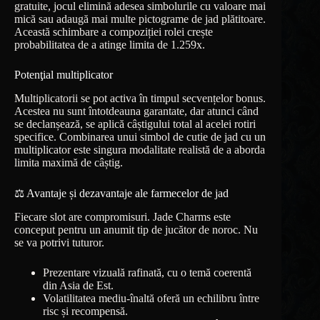
gratuite, jocul elimină adesea simbolurile cu valoare mai
mică sau adaugă mai multe pictograme de jad plătitoare.
Această schimbare a compoziției rolei crește
probabilitatea de a atinge limita de 1.259x.
Potenţial multiplicator
Multiplicatorii se pot activa în timpul secvențelor bonus.
Acestea nu sunt întotdeauna garantate, dar atunci când
se declanșează, se aplică câștigului total al acelei rotiri
specifice. Combinarea unui simbol de cutie de jad cu un
multiplicator este singura modalitate realistă de a aborda
limita maximă de câștig.
⚖️ Avantaje și dezavantaje ale farmecelor de jad
Fiecare slot are compromisuri. Jade Charms este
conceput pentru un anumit tip de jucător de noroc. Nu
se va potrivi tuturor.
Prezentare vizuală rafinată, cu o temă coerentă
din Asia de Est.
Volatilitatea mediu-înaltă oferă un echilibru între
risc și recompensă.