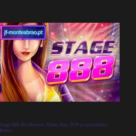
Stage 888 Slot Review: Demo Play, RTP și caracteristici
bonus