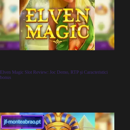
Elven Magic Slot Review: Joc Demo, RTP și Caracteristici
bonus