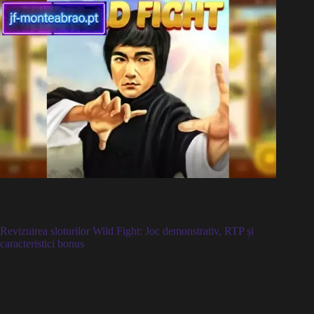
Revizuirea sloturilor Wild Fight: Joc demonstrativ, RTP și
caracteristici bonus