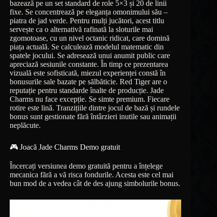
bazează pe un set standard de role 5×3 și 20 de linii
fixe. Se concentrează pe eleganța omonimului său –
piatra de jad verde. Pentru mulți jucători, acest titlu
servește ca o alternativă rafinată la sloturile mai
zgomotoase, cu un nivel octanic ridicat, care domină
piața actuală. Se calculează modelul matematic din
spatele jocului. Se adresează unui anumit public care
apreciază sesiunile constante. În timp ce prezentarea
vizuală este sofisticată, miezul experienței constă în
bonusurile sale bazate pe sălbăticie. Red Tiger are o
reputație pentru standarde înalte de producție. Jade
Charms nu face excepție. Se simte premium. Fiecare
rotire este lină. Tranzițiile dintre jocul de bază și rundele
bonus sunt gestionate fără întârzieri inutile sau animații
neplăcute.
🎮 Joacă Jade Charms Demo gratuit
Încercați versiunea demo gratuită pentru a înțelege
mecanica fără a vă risca fondurile. Acesta este cel mai
bun mod de a vedea cât de des ajung simbolurile bonus.