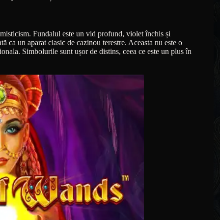
 misticism. Fundalul este un vid profund, violet închis și
rată ca un aparat clasic de cazinou terestre. Aceasta nu este o
onala. Simbolurile sunt ușor de distins, ceea ce este un plus în