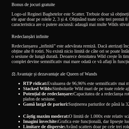
Bonus de jocuri gratuite
Logo-ul Reginei Baghetelor este Scatter. Trebuie doar să obțineți 
ele apar doar pe rolele 2, 3 și 4. Obținând toate cele trei premii 8 r
caracteristica are o putere ascunsă: adaugă mai multe Wilds stivui
Redeclanșări infinite
Redeclanșarea „infinită” este adevărata remiză. Dacă aterizați încă
obține alte 8 rotiri. Nu există nicio limită de câte ori se poate î
o sesiune de lungă durată. Deoarece densitatea Wild crește în timp
complet devine semnificativ mai mare odată ce vă aflați în funcți
⚖️ Avantaje și dezavantaje ale Queen of Wands
RTP ridicat:
Evaluarea de 96,96% este semnificativ mai mar
Stacked Wilds:
Simbolurile Wild mari de pe toate rolele aju
Potențial de redeclanșare:
Capacitatea de a redeclanșa roti
plafon de sesiune.
Gamă largă de pariuri:
Susținerea pariurilor de până la 3
Câștig maxim moderat:
O limită de 1.000x este relativ sc
Imagini învechite:
Grafica este funcțională, dar lipsește l
Limitare de dispersie:
Având scatters doar pe cele trei rol