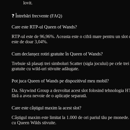
lovit.
❓ Întrebări frecvente (FAQ)
Care este RTP-ul Queen of Wands?
RTP-ul este de 96,96%. Aceasta este o cifră mare pentru un slot c
este de doar 3,04%.
Cum declanșez rotiri gratuite în Queen of Wands?
Trebuie să plasați trei simboluri Scatter (sigla jocului) pe cele trei
gratuite cu wild-uri stivuite adăugate.
Pot juca Queen of Wands pe dispozitivul meu mobil?
Da. Skywind Group a dezvoltat acest slot folosind tehnologia H
fără a avea nevoie de o aplicație separată.
Care este câștigul maxim la acest slot?
Câștigul maxim este limitat la 1.000 de ori pariul tău pe monede
cu Queen Wilds stivuite.