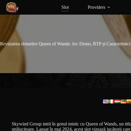
Slot
Providers
Revizuirea sloturilor Queen of Wands: Joc Demo, RTP și Caracteristic
Skywind Group intră în genul mistic cu Queen of Wands, un titlu c
strălucitoare. Lansat în mai 2024, acest slot vizează jucătorii care 