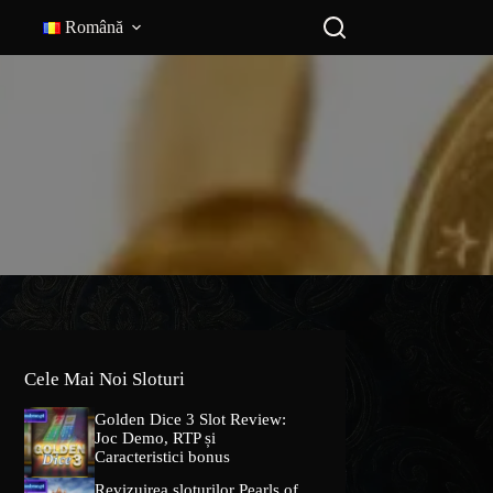
Română
Cele Mai Noi Sloturi
Golden Dice 3 Slot Review:
Joc Demo, RTP și
Caracteristici bonus
Revizuirea sloturilor Pearls of