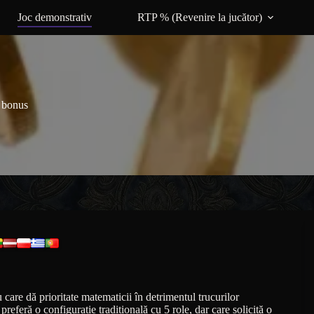
Joc demonstrativ
RTP % (Revenire la jucător)
i bonus
are dă prioritate matematicii în detrimentul trucurilor
preferă o configurație tradițională cu 5 role, dar care solicită o