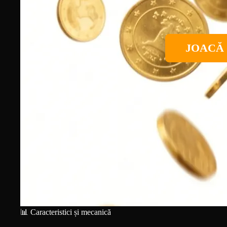
JOACĂ
📊 Caracteristici și mecanică