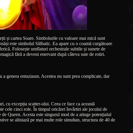
ieții și cartea Soare. Simbolurile cu valoare mai mică sunt
 însăși este simbolul Sălbatic. Ea apare cu o coamă curgătoare
erică. Folosește umflaturi orchestrale subtile și sunete de
a magică fără a deveni enervant după câteva sute de rotiri.
 a genera entuziasm. Acestea nu sunt prea complicate, dar
ri, cu excepția scatter-ului. Ceea ce face ca această
te cele cinci role. În timpul oricărei învârtiri ale jocului de
ime de Queen. Acesta este singurul mod de a atinge potențialul
tive se aliniază pe mai multe role simultan, structura de 40 de