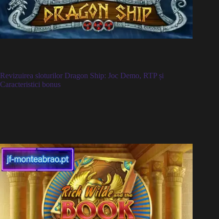
Revizuirea sloturilor Dragon Ship: Joc Demo, RTP și
Caracteristici bonus