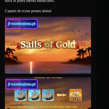
navă ar putea merita îmbarcarea.
Capturi de ecran pentru sloturi