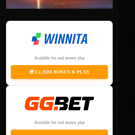
Available for real money play
🎁 CLAIM BONUS & PLAY
Available for real money play