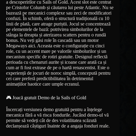
a descoperirilor cu Sails of Gold. Acest slot este centrat
pe Cristofor Columb și căutarea lui peste Atlantic. Nu se
bazează pe mecanici complexe sau zeci de modificatori
confuzi. În schimb, oferă o structură tradițională cu 10
linii de plată, care atrage puriștii. Jocul se concentrează
pe elementele de bază: potrivirea simbolurilor de la
stânga la dreapta și aterizarea scatters pentru o rundă
bonus. Nu veți găsi role în cascadă sau un motor
Megaways aici. Aceasta este o configurație cu cinci
role, cu un accent mare pe valorile simbolurilor și un
mecanism specific de rotiri gratuite. Designul reflectă
perioada cu chenaruri aurite și icoane care arată ca și
cum ar fi fost extrase de pe o hartă renascentist. Este o
experiență de jocuri de noroc simplă, concepută pentru
cei care preferă predictibilitatea în detrimentul
animațiilor haotice care umple ecranul.
🎮 Joacă gratuit Demo de la Sails of Gold
Încercați versiunea demo gratuită pentru a înțelege
mecanica fără a vă risca fondurile. Jucând demo-ul vă
permite să vedeți cât de des volatilitatea scăzută
declanșează câștiguri înainte de a angaja fonduri reale.