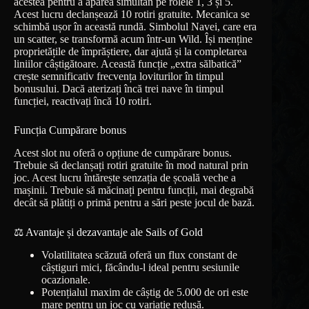
acestea pentru a apărea simultan pe rolele 1, 3 și 5.
Acest lucru declanșează 10 rotiri gratuite. Mecanica se
schimbă ușor în această rundă. Simbolul Navei, care era
un scatter, se transformă acum într-un Wild. Își menține
proprietățile de împrăștiere, dar ajută și la completarea
liniilor câștigătoare. Această funcție „extra sălbatică”
crește semnificativ frecvența loviturilor în timpul
bonusului. Dacă aterizați încă trei nave în timpul
funcției, reactivați încă 10 rotiri.
Funcția Cumpărare bonus
Acest slot nu oferă o opțiune de cumpărare bonus.
Trebuie să declanșați rotiri gratuite în mod natural prin
joc. Acest lucru întărește senzația de școală veche a
mașinii. Trebuie să măcinați pentru funcții, mai degrabă
decât să plătiți o primă pentru a sări peste jocul de bază.
⚖️ Avantaje și dezavantaje ale Sails of Gold
Volatilitatea scăzută oferă un flux constant de
câștiguri mici, făcându-l ideal pentru sesiunile
ocazionale.
Potențialul maxim de câștig de 5.000 de ori este
mare pentru un joc cu variație redusă.