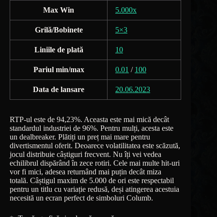
Max Win
5.000x
Grilă/Bobinete
5×3
Liniile de plată
10
Pariul min/max
0.01
/
100
Data de lansare
20.06.2023
RTP-ul este de 94,23%. Aceasta este mai mică decât
standardul industriei de 96%. Pentru mulți, acesta este
un dealbreaker. Plătiți un preț mai mare pentru
divertismentul oferit. Deoarece volatilitatea este scăzută,
jocul distribuie câștiguri frecvent. Nu îți vei vedea
echilibrul dispărând în zece rotiri. Cele mai multe hit-uri
vor fi mici, adesea returnând mai puțin decât miza
totală. Câștigul maxim de 5.000 de ori este respectabil
pentru un titlu cu variație redusă, deși atingerea acestuia
necesită un ecran perfect de simboluri Columb.