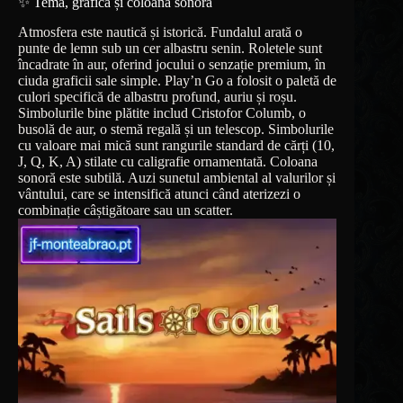
✨ Temă, grafică și coloană sonoră
Atmosfera este nautică și istorică. Fundalul arată o
punte de lemn sub un cer albastru senin. Roletele sunt
încadrate în aur, oferind jocului o senzație premium, în
ciuda graficii sale simple. Play’n Go a folosit o paletă de
culori specifică de albastru profund, auriu și roșu.
Simbolurile bine plătite includ Cristofor Columb, o
busolă de aur, o stemă regală și un telescop. Simbolurile
cu valoare mai mică sunt rangurile standard de cărți (10,
J, Q, K, A) stilate cu caligrafie ornamentată. Coloana
sonoră este subtilă. Auzi sunetul ambiental al valurilor și
vântului, care se intensifică atunci când aterizezi o
combinație câștigătoare sau un scatter.