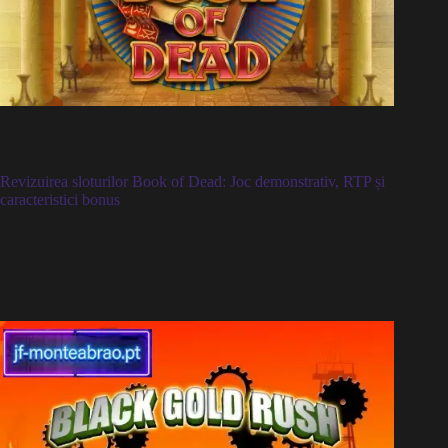
Revizuirea sloturilor Book of Dead: Joc demonstrativ, RTP și
caracteristici bonus