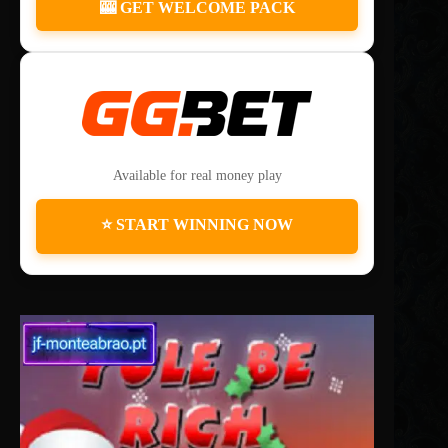
🎰 GET WELCOME PACK
Available for real money play
⭐ START WINNING NOW