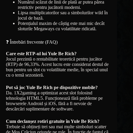
Numărul scăzut de linii de plată ar putea părea
restrictiv pentru jucătorii moderni.
Lipsa multiplicatorilor sau a simbolurilor wild în
jocul de bază.
Potențialul maxim de câștig este mai mic decât
sloturile Megaways cu volatilitate ridicată.
❓ Întrebări frecvente (FAQ)
Care este RTP-ul lui Yule Be Rich?
Jocul prezintă o rentabilitate teoretică pentru jucător
(RTP) de 96,33%. Acest lucru este considerat destul de
bun pentru un slot cu volatilitate medie, în special unul
cu o temă sezonieră.
Pot să joc Yule Be Rich pe dispozitive mobile?
Da. 1X2gaming a optimizat acest slot folosind
tehnologia HTML5. Funcționează fără probleme pe
browserele Android și iOS, fără a fi nevoie de
descărcări suplimentare de software.
Cum declanșez rotiri gratuite în Yule Be Rich?
Trebuie să obțineți trei sau mai multe simboluri scatter
de Moș Crăciun oriunde pe role. În funcție de faptul că