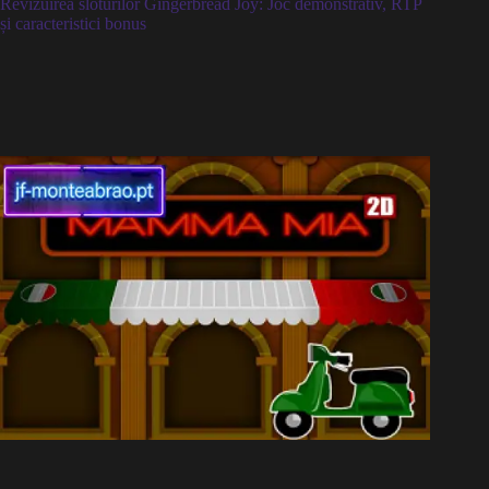
Revizuirea sloturilor Gingerbread Joy: Joc demonstrativ, RTP
și caracteristici bonus