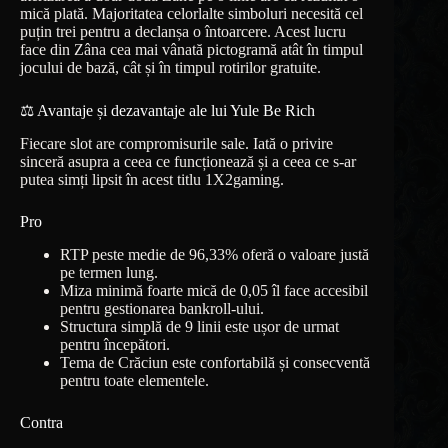
mică plată. Majoritatea celorlalte simboluri necesită cel
puțin trei pentru a declanșa o întoarcere. Acest lucru
face din Zâna cea mai vânată pictogramă atât în ​​timpul
jocului de bază, cât și în timpul rotirilor gratuite.
⚖️ Avantaje și dezavantaje ale lui Yule Be Rich
Fiecare slot are compromisurile sale. Iată o privire
sinceră asupra a ceea ce funcționează și a ceea ce s-ar
putea simți lipsit în acest titlu 1X2gaming.
Pro
RTP peste medie de 96,33% oferă o valoare justă
pe termen lung.
Miza minimă foarte mică de 0,05 îl face accesibil
pentru gestionarea bankroll-ului.
Structura simplă de 9 linii este ușor de urmat
pentru începători.
Tema de Crăciun este confortabilă și consecventă
pentru toate elementele.
Contra