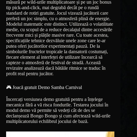
măsură pe wild-urile multiplicatoare și pe un joc bonus
tip pick-and-click, mai degrabă decât pe o rundă
standard de rotiri gratuite. Jocul vizează jucătorii care
preferă un joc simplu, cu o atmosferă plină de energie.
Modelul matematic este distinct. Utilizează o volatilitate
medie, cu scopul de a reduce decalajul dintre accesările
frecvente mici și plățile masive rare. Cu toate acestea,
specificațiile tehnice dezvăluie unele zone care le-ar
putea oferi jucătorilor experimentați pauză. De la
simbolurile fructelor tropicale la dansatorii costumați,
fiecare element al interfeței de utilizare încearcă să
capteze o atmosferă de festival de stradă. Această
revizuire analizează dacă bătăile ritmice se traduc în
profit real pentru jucător.
🎮 Joacă gratuit Demo Samba Carnival
Încercați versiunea demo gratuită pentru a înțelege
mecanica fără a vă risca fondurile. Testarea jocului în
modul demo vă permite să vedeți cât de des se
declanșează Bongo Bongo și cum afectează wild-urile
multiplicatorului echilibrul jocului de bază.