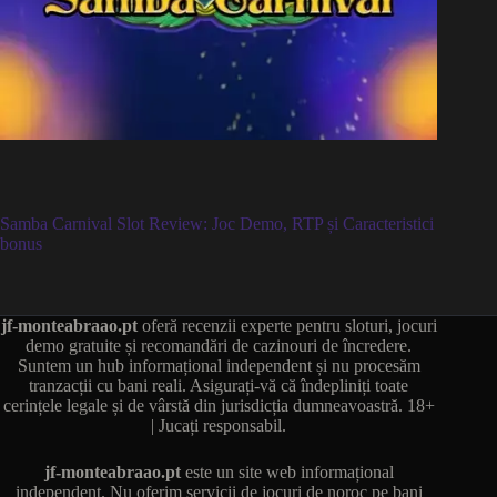
Samba Carnival Slot Review: Joc Demo, RTP și Caracteristici
bonus
jf-monteabraao.pt
oferă recenzii experte pentru sloturi, jocuri
demo gratuite și recomandări de cazinouri de încredere.
Suntem un hub informațional independent și nu procesăm
tranzacții cu bani reali. Asigurați-vă că îndepliniți toate
cerințele legale și de vârstă din jurisdicția dumneavoastră. 18+
| Jucați responsabil.
jf-monteabraao.pt
este un site web informațional
independent. Nu oferim servicii de jocuri de noroc pe bani