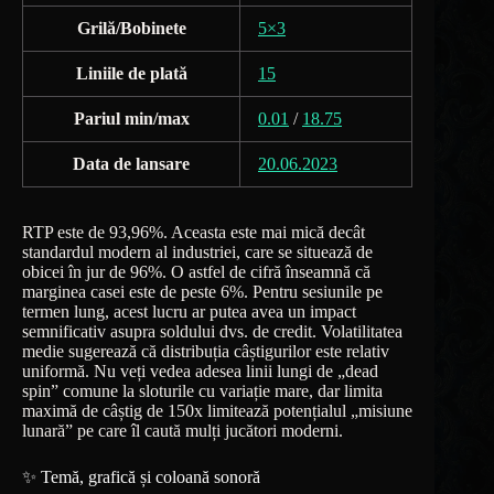
Grilă/Bobinete
5×3
Liniile de plată
15
Pariul min/max
0.01
/
18.75
Data de lansare
20.06.2023
RTP este de 93,96%. Aceasta este mai mică decât
standardul modern al industriei, care se situează de
obicei în jur de 96%. O astfel de cifră înseamnă că
marginea casei este de peste 6%. Pentru sesiunile pe
termen lung, acest lucru ar putea avea un impact
semnificativ asupra soldului dvs. de credit. Volatilitatea
medie sugerează că distribuția câștigurilor este relativ
uniformă. Nu veți vedea adesea linii lungi de „dead
spin” comune la sloturile cu variație mare, dar limita
maximă de câștig de 150x limitează potențialul „misiune
lunară” pe care îl caută mulți jucători moderni.
✨ Temă, grafică și coloană sonoră