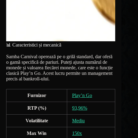
📊 Caracteristici și mecanică
Samba Carnival operează pe o grilă standard, dar oferă
o gamă specifică de pariuri. Puteți ajusta numărul de
monede și valoarea fiecărei monede, care este o funcție
clasică Play’n Go. Acest lucru permite un management
precis al bankroll-ului.
Furnizor
Play’n Go
RTP (%)
93,96%
Volatilitate
Mediu
Max Win
150x