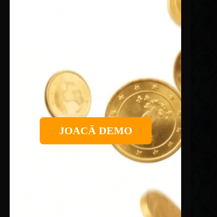
JOACĂ DEMO