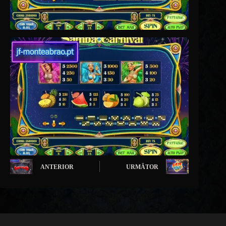
ANTERIOR
URMĂTOR