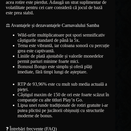
acea rotire este pierdut. Adaugă un strat suplimentar de
volatilitate pentru cei care consideră că jocul de bază
este prea stabil.
⚖️ Avantajele și dezavantajele Carnavalului Samba
Wild-urile multiplicatoare pot spori semnificativ
câștigurile standard de până la 5x.
Tema este vibrantă, iar coloana sonoră cu percuție
grea este captivantă.
Liniile de plată ajustabile și valorile monedelor
permit pariuri minime foarte mici.
Bonusul Bongo este simplu și oferă plăți
imediate, fără timpi lungi de așteptare.
RTP de 93,96% este cu mult sub media actuală a
pieței.
Câștigul maxim de 150 de ori este foarte scăzut în
comparație cu alte titluri Play’n Go.
Lipsa unei runde tradiționale de rotiri gratuite i-ar
putea plictisi pe jucătorii obișnuiți cu structurile
moderne de bonus.
❓ Întrebări frecvente (FAQ)