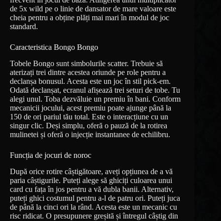
de 5x wild pe o linie de dansator de mare valoare este
cheia pentru a obține plăți mai mari în modul de joc
standard.
Caracteristica Bongo Bongo
Tobele Bongo sunt simbolurile scatter. Trebuie să
aterizați trei dintre acestea oriunde pe role pentru a
declanșa bonusul. Acesta este un joc în stil pick-em.
Odată declanșat, ecranul afișează trei seturi de tobe. Tu
alegi unul. Toba dezvăluie un premiu în bani. Conform
mecanicii jocului, acest premiu poate ajunge până la
150 de ori pariul tău total. Este o interacțiune cu un
singur clic. Deși simplu, oferă o pauză de la rotirea
mulinetei și oferă o injecție instantanee de echilibru.
Funcția de jocuri de noroc
După orice rotire câștigătoare, aveți opțiunea de a vă
paria câștigurile. Puteți alege să ghiciți culoarea unui
card cu fața în jos pentru a vă dubla banii. Alternativ,
puteți ghici costumul pentru a-l de patru ori. Puteți juca
de până la cinci ori la rând. Acesta este un mecanic cu
risc ridicat. O presupunere greșită și întregul câștig din